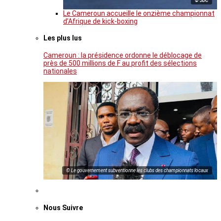
© JDC
Le Cameroun accueille le onzième championnat
d’Afrique de kick-boxing
Les plus lus
Cameroun : la présidence ordonne le déblocage de
près de 500 millions de F au profit des sélections
nationales
© Le gouvernement subventionne les clubs des championnats locaux
Nous Suivre