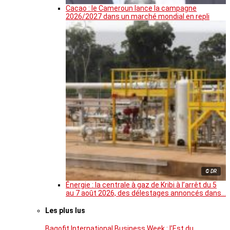
Cacao : le Cameroun lance la campagne
2026/2027 dans un marché mondial en repli
© DR
Énergie : la centrale à gaz de Kribi à l’arrêt du 5
au 7 août 2026, des délestages annoncés dans…
Les plus lus
Bagofit International Business Week : l’Est du