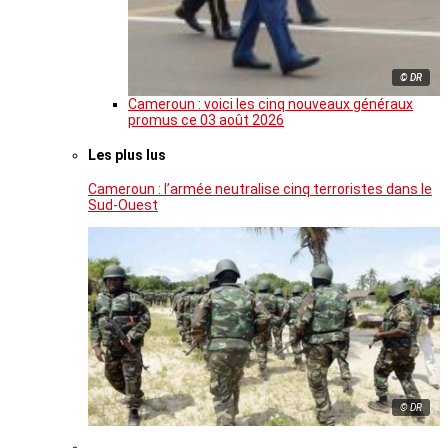
© DR
Cameroun : voici les cinq nouveaux généraux
promus ce 03 août 2026
Les plus lus
Cameroun : l’armée neutralise cinq terroristes dans le
Sud-Ouest
© DR