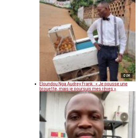
© DR
Eloundou Nga Audrey Frank : « Je pousse une
brouette, mais je poursuis mes rêves »