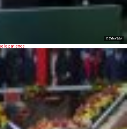
© Cabral Libii
ue la patience