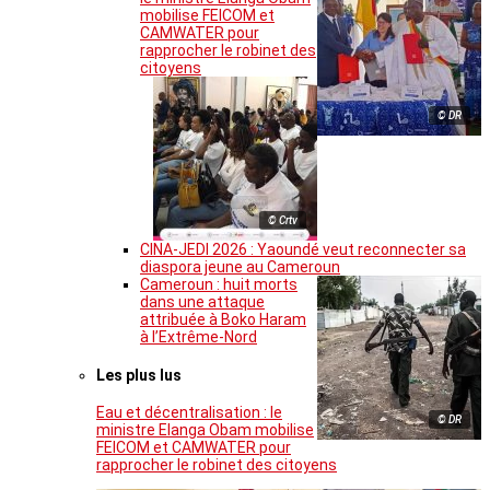
mobilise FEICOM et
CAMWATER pour
rapprocher le robinet des
citoyens
© DR
© Crtv
CINA-JEDI 2026 : Yaoundé veut reconnecter sa
diaspora jeune au Cameroun
Cameroun : huit morts
dans une attaque
attribuée à Boko Haram
à l’Extrême-Nord
Les plus lus
Eau et décentralisation : le
© DR
ministre Elanga Obam mobilise
FEICOM et CAMWATER pour
rapprocher le robinet des citoyens