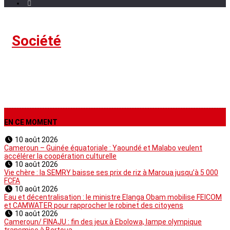
›
Société
EN CE MOMENT
10 août 2026
Cameroun – Guinée équatoriale : Yaoundé et Malabo veulent
accélérer la coopération culturelle
10 août 2026
Vie chère : la SEMRY baisse ses prix de riz à Maroua jusqu’à 5 000
FCFA
10 août 2026
Eau et décentralisation : le ministre Elanga Obam mobilise FEICOM
et CAMWATER pour rapprocher le robinet des citoyens
10 août 2026
Cameroun/ FINAJU : fin des jeux à Ebolowa, lampe olympique