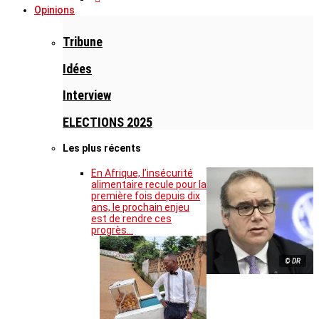
Opinions
Tribune
Idées
Interview
ELECTIONS 2025
Les plus récents
En Afrique, l’insécurité
alimentaire recule pour la
première fois depuis dix
ans, le prochain enjeu
est de rendre ces
progrès…
© DR