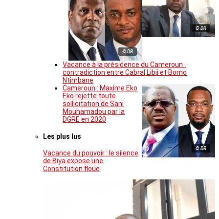
© DR
© DR
Vacance à la présidence du Cameroun :
contradiction entre Cabral Libii et Bomo
Ntimbane
Cameroun : Maxime Eko
Eko rejette toute
sollicitation de Sani
Mouhamadou par la
DGRE en 2020
Les plus lus
© DR
Vacance du pouvoir : le silence
de Biya expose une
Constitution floue