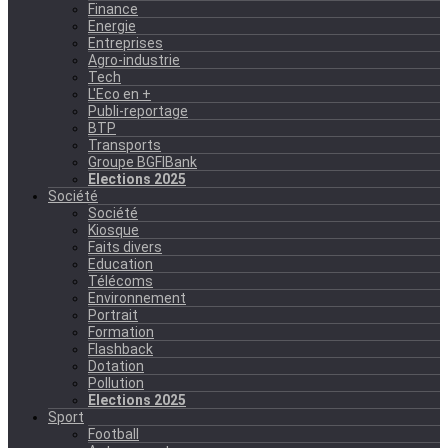
Finance
Energie
Entreprises
Agro-industrie
Tech
L'Eco en +
Publi-reportage
BTP
Transports
Groupe BGFIBank
Elections 2025
Société
Société
Kiosque
Faits divers
Education
Télécoms
Environnement
Portrait
Formation
Flashback
Dotation
Pollution
Elections 2025
Sport
Football