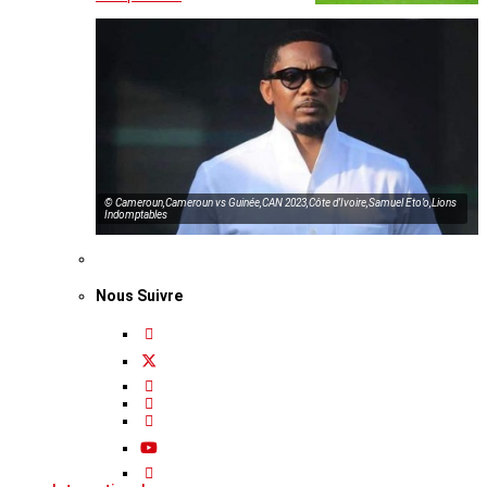
© Cameroun,Cameroun vs Guinée,CAN 2023,Côte d’Ivoire,Samuel Eto’o,Lions
Indomptables
Nous Suivre