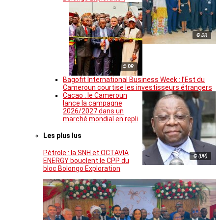
© DR
© DR
Bagofit International Business Week : l’Est du
Cameroun courtise les investisseurs étrangers
Cacao : le Cameroun
lance la campagne
2026/2027 dans un
marché mondial en repli
Les plus lus
Pétrole : la SNH et OCTAVIA
© (DR)
ENERGY bouclent le CPP du
bloc Bolongo Exploration