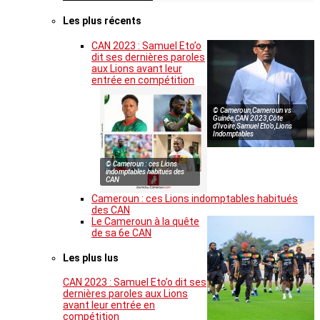
Les plus récents
CAN 2023 : Samuel Eto’o
dit ses dernières paroles
aux Lions avant leur
entrée en compétition
© Cameroun,Cameroun vs
Guinée,CAN 2023,Côte
d’Ivoire,Samuel Eto’o,Lions
Indomptables
© Cameroun : ces Lions
indomptables habitués des
CAN
Cameroun : ces Lions indomptables habitués
des CAN
Le Cameroun à la quête
de sa 6e CAN
Les plus lus
CAN 2023 : Samuel Eto’o dit ses
dernières paroles aux Lions
avant leur entrée en
compétition