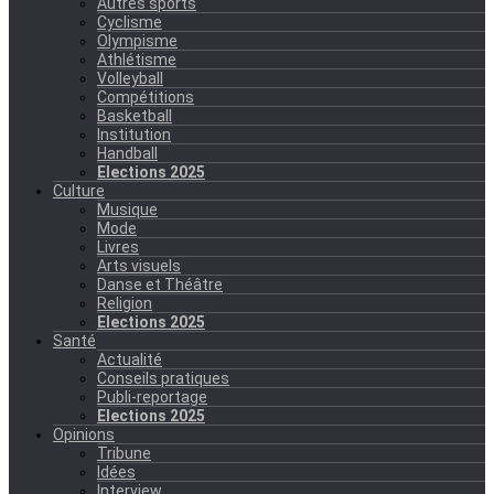
Autres sports
Cyclisme
Olympisme
Athlétisme
Volleyball
Compétitions
Basketball
Institution
Handball
Elections 2025
Culture
Musique
Mode
Livres
Arts visuels
Danse et Théâtre
Religion
Elections 2025
Santé
Actualité
Conseils pratiques
Publi-reportage
Elections 2025
Opinions
Tribune
Idées
Interview