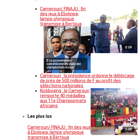
Cameroun/ FINAJU : fin
des jeux à Ebolowa,
lampe olympique
transmise à Bertoua
© DR
© Le gouvernement
subventionne les clubs des
championnats locaux
Cameroun : la présidence ordonne le déblocage
de près de 500 millions de F au profit des
sélections nationales
Kickboxing : le Cameroun
remporte 40 médailles
aux 11e Championnats
africains
Les plus lus
Cameroun/ FINAJU : fin des jeux
© DR
à Ebolowa, lampe olympique
transmise à Bertoua