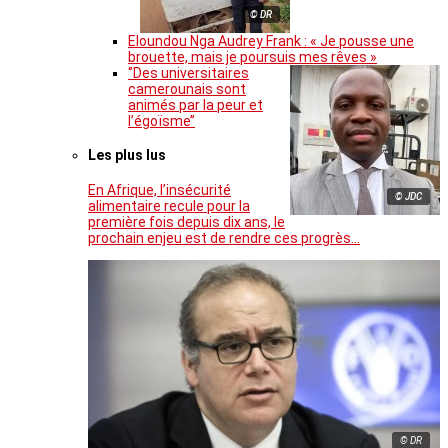
© DR
Eloundou Nga Audrey Frank : « Je pousse une
brouette, mais je poursuis mes rêves »
‘’Des universitaires
camerounais sont
animés par la peur et
l’égoïsme’’
Les plus lus
En Afrique, l’insécurité
© JDC
alimentaire recule pour la
première fois depuis dix ans, le
prochain enjeu est de rendre ces progrès…
© DR