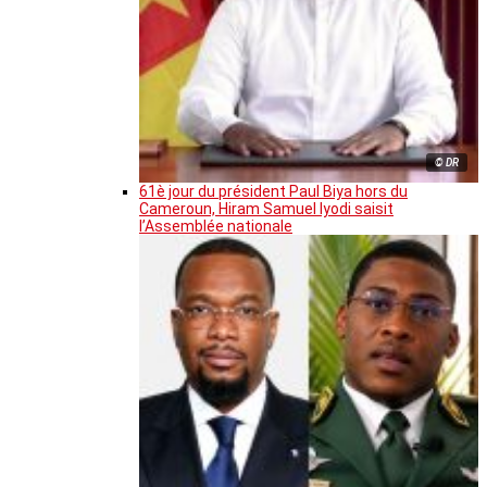
© DR
61è jour du président Paul Biya hors du
Cameroun, Hiram Samuel Iyodi saisit
l’Assemblée nationale