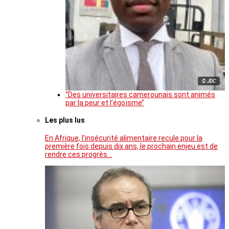
© JDC
‘’Des universitaires camerounais sont animés
par la peur et l’égoïsme’’
Les plus lus
En Afrique, l’insécurité alimentaire recule pour la
première fois depuis dix ans, le prochain enjeu est de
rendre ces progrès…