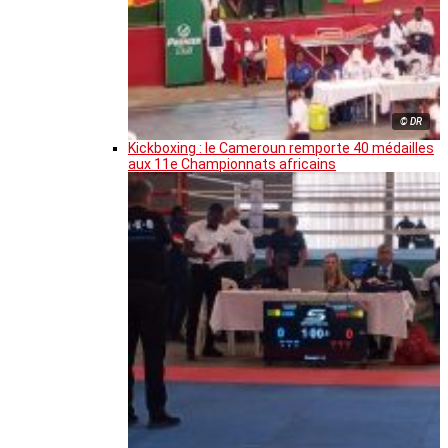
© DR
Kickboxing : le Cameroun remporte 40 médailles
aux 11e Championnats africains