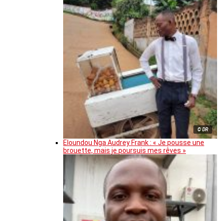
© DR
Eloundou Nga Audrey Frank : « Je pousse une
brouette, mais je poursuis mes rêves »