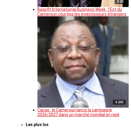
© DR
Bagofit International Business Week : l’Est du
Cameroun courtise les investisseurs étrangers
© (DR)
Cacao : le Cameroun lance la campagne
2026/2027 dans un marché mondial en repli
Les plus lus