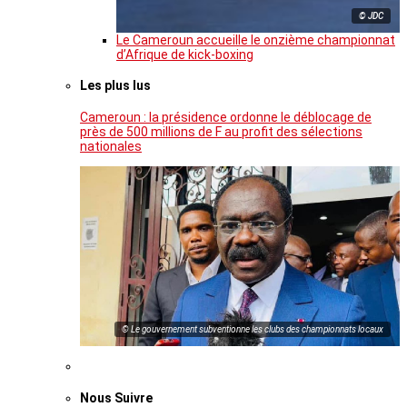
© JDC
Le Cameroun accueille le onzième championnat
d’Afrique de kick-boxing
Les plus lus
Cameroun : la présidence ordonne le déblocage de
près de 500 millions de F au profit des sélections
nationales
© Le gouvernement subventionne les clubs des championnats locaux
Nous Suivre