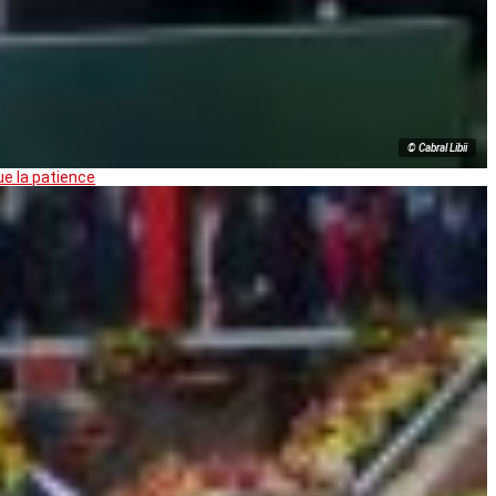
© Cabral Libii
ue la patience