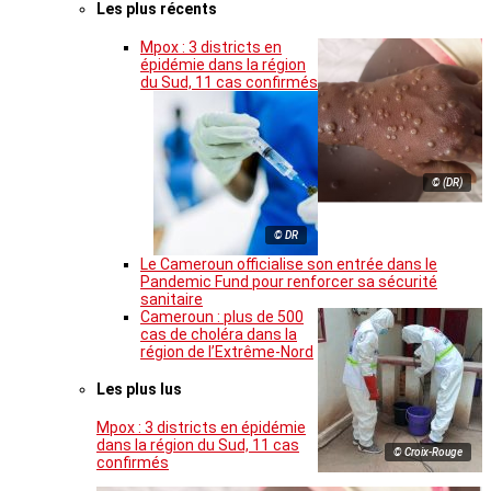
Les plus récents
Mpox : 3 districts en
épidémie dans la région
du Sud, 11 cas confirmés
© (DR)
© DR
Le Cameroun officialise son entrée dans le
Pandemic Fund pour renforcer sa sécurité
sanitaire
Cameroun : plus de 500
cas de choléra dans la
région de l’Extrême-Nord
Les plus lus
Mpox : 3 districts en épidémie
dans la région du Sud, 11 cas
© Croix-Rouge
confirmés