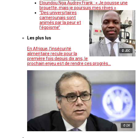
Eloundou Nga Audrey Frank : « Je pousse une
brouette, mais je poursuis mes rêves »
‘’Des universitaires
camerounais sont
animés par la peur et
l’égoïsme’’
Les plus lus
En Afrique, l’insécurité
© JDC
alimentaire recule pour la
première fois depuis dix ans, le
prochain enjeu est de rendre ces progrès…
© DR