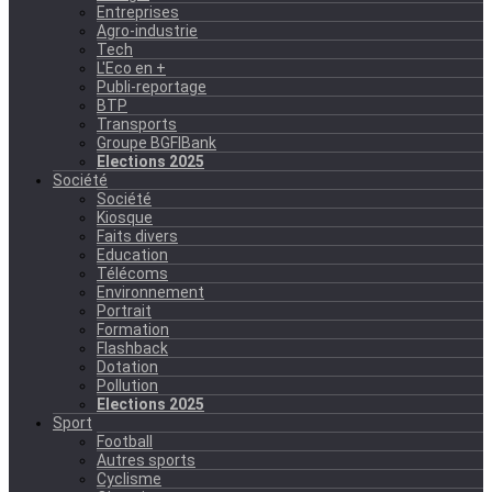
Entreprises
Agro-industrie
Tech
L'Eco en +
Publi-reportage
BTP
Transports
Groupe BGFIBank
Elections 2025
Société
Société
Kiosque
Faits divers
Education
Télécoms
Environnement
Portrait
Formation
Flashback
Dotation
Pollution
Elections 2025
Sport
Football
Autres sports
Cyclisme