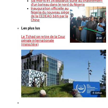
Six morts et 34 disparus suite au chavirement
d’un bateau dans le nord du Nigeria
Inauguration officielle au
Nigeria du nouveau siège
de la CEDEAO, bâti par la
Chine
Les plus lus
Le Tchad se retire de la Cour
© DR
pénale internationale
(ministère)
© Xinhua