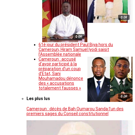
© DR
© DR
61è jour du président Paul Biya hors du
Cameroun, Hiram Samuel Iyodi saisit
l’Assemblée nationale
Cameroun : accusé
d’avoir participé à la
préparation d’un coup
d’Etat, Sani
Mouhamadou dénonce
des « accusations
totalement fausses »
© DR
Les plus lus
Cameroun : décès de Bah Oumarou Sanda l’un des
premiers sages du Conseil constitutionnel