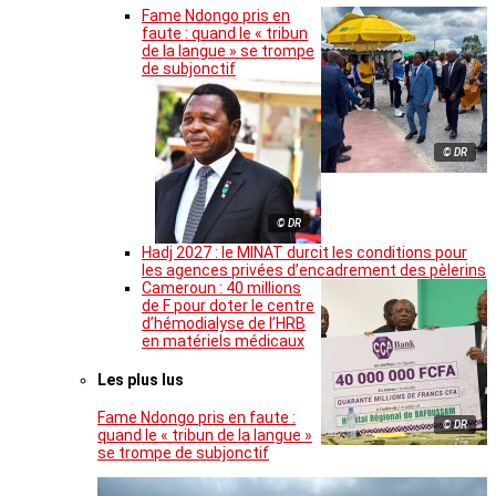
Fame Ndongo pris en
faute : quand le « tribun
de la langue » se trompe
de subjonctif
© DR
© DR
Hadj 2027 : le MINAT durcit les conditions pour
les agences privées d’encadrement des pèlerins
Cameroun : 40 millions
de F pour doter le centre
d’hémodialyse de l’HRB
en matériels médicaux
Les plus lus
Fame Ndongo pris en faute :
© DR
quand le « tribun de la langue »
se trompe de subjonctif