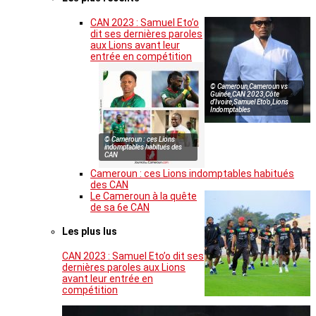
CAN 2023 : Samuel Eto’o
dit ses dernières paroles
aux Lions avant leur
entrée en compétition
© Cameroun,Cameroun vs
Guinée,CAN 2023,Côte
d’Ivoire,Samuel Eto’o,Lions
Indomptables
© Cameroun : ces Lions
indomptables habitués des
CAN
Cameroun : ces Lions indomptables habitués
des CAN
Le Cameroun à la quête
de sa 6e CAN
Les plus lus
CAN 2023 : Samuel Eto’o dit ses
dernières paroles aux Lions
avant leur entrée en
compétition