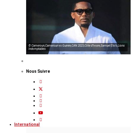
© Cameroun,Cameroun vs Guinée,CAN 2023,Côte d’Ivoire,Samuel Eto’o,Lions
Indomptables
Nous Suivre
International