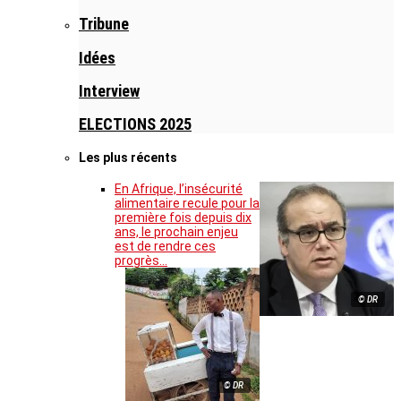
Tribune
Idées
Interview
ELECTIONS 2025
Les plus récents
En Afrique, l’insécurité
alimentaire recule pour la
première fois depuis dix
ans, le prochain enjeu
est de rendre ces
progrès…
© DR
© DR