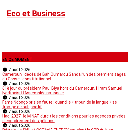
›
Eco et Business
EN CE MOMENT
7 août 2026
Cameroun : décès de Bah Oumarou Sanda l’un des premiers sages
du Conseil constitutionnel
7 août 2026
61è jour du président Paul Biya hors du Cameroun, Hiram Samuel
Iyodi saisit l’Assemblée nationale
7 août 2026
Fame Ndongo pris en faute : quand le « tribun de la langue » se
trompe de subjonctif
7 août 2026
Hadj 2027 : le MINAT durcit les conditions pour les agences privées
d’encadrement des pèlerins
7 août 2026
Pétrole : la SNH et OCTAVIA ENERGY bouclent le CPP du bloc