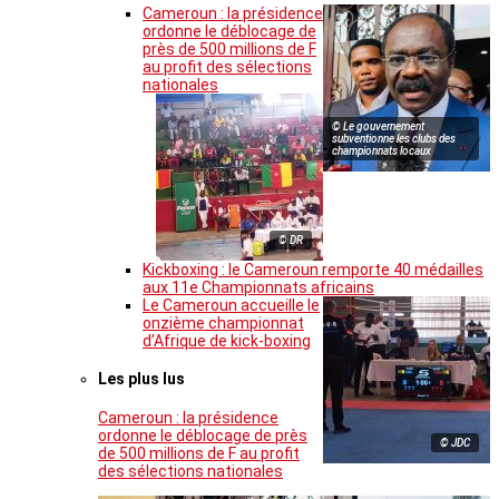
Cameroun : la présidence
ordonne le déblocage de
près de 500 millions de F
au profit des sélections
nationales
© Le gouvernement
subventionne les clubs des
championnats locaux
© DR
Kickboxing : le Cameroun remporte 40 médailles
aux 11e Championnats africains
Le Cameroun accueille le
onzième championnat
d’Afrique de kick-boxing
Les plus lus
Cameroun : la présidence
ordonne le déblocage de près
© JDC
de 500 millions de F au profit
des sélections nationales