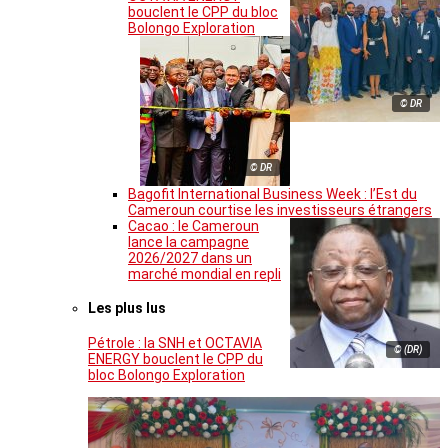
bouclent le CPP du bloc
Bolongo Exploration
© DR
© DR
Bagofit International Business Week : l’Est du
Cameroun courtise les investisseurs étrangers
Cacao : le Cameroun
lance la campagne
2026/2027 dans un
marché mondial en repli
Les plus lus
Pétrole : la SNH et OCTAVIA
© (DR)
ENERGY bouclent le CPP du
bloc Bolongo Exploration