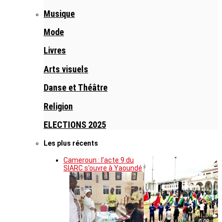
Musique
Mode
Livres
Arts visuels
Danse et Théâtre
Religion
ELECTIONS 2025
Les plus récents
Cameroun : l’acte 9 du
SIARC s’ouvre à Yaoundé
© DR