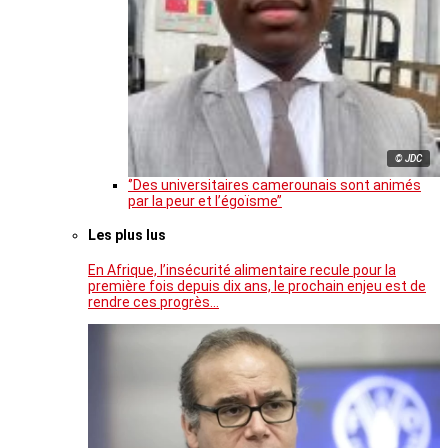
© JDC
‘’Des universitaires camerounais sont animés
par la peur et l’égoïsme’’
Les plus lus
En Afrique, l’insécurité alimentaire recule pour la
première fois depuis dix ans, le prochain enjeu est de
rendre ces progrès…