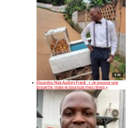
© DR
Eloundou Nga Audrey Frank : « Je pousse une
brouette, mais je poursuis mes rêves »