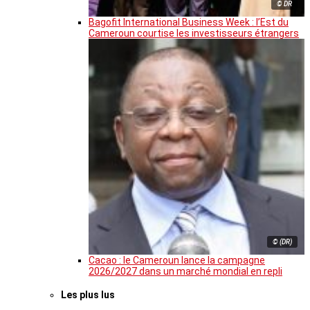
© DR
Bagofit International Business Week : l’Est du
Cameroun courtise les investisseurs étrangers
© (DR)
Cacao : le Cameroun lance la campagne
2026/2027 dans un marché mondial en repli
Les plus lus