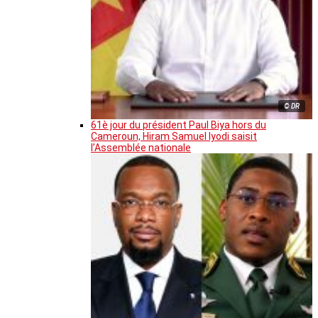
© DR
61è jour du président Paul Biya hors du
Cameroun, Hiram Samuel Iyodi saisit
l’Assemblée nationale