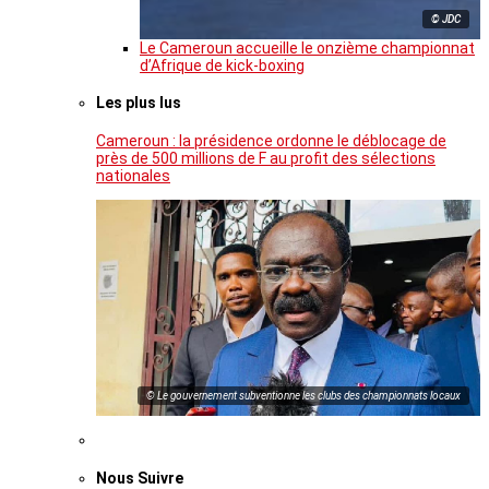
© JDC
Le Cameroun accueille le onzième championnat
d’Afrique de kick-boxing
Les plus lus
Cameroun : la présidence ordonne le déblocage de
près de 500 millions de F au profit des sélections
nationales
© Le gouvernement subventionne les clubs des championnats locaux
Nous Suivre