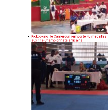
© DR
Kickboxing : le Cameroun remporte 40 médailles
aux 11e Championnats africains