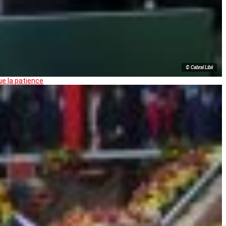
© Cabral Libii
ue la patience