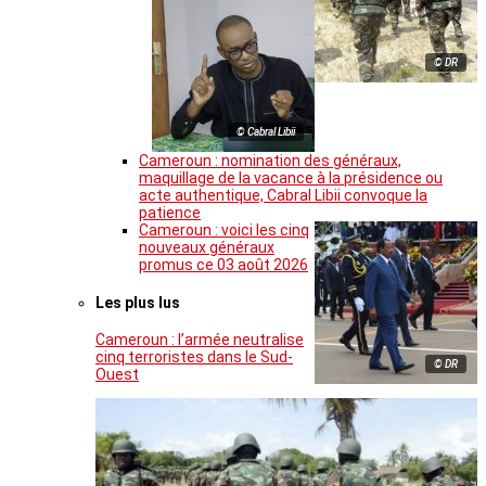
© DR
© Cabral Libii
Cameroun : nomination des généraux,
maquillage de la vacance à la présidence ou
acte authentique, Cabral Libii convoque la
patience
Cameroun : voici les cinq
nouveaux généraux
promus ce 03 août 2026
Les plus lus
Cameroun : l’armée neutralise
cinq terroristes dans le Sud-
© DR
Ouest