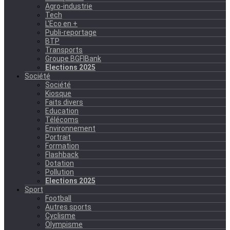
Agro-industrie
Tech
L'Eco en +
Publi-reportage
BTP
Transports
Groupe BGFIBank
Elections 2025
Société
Société
Kiosque
Faits divers
Education
Télécoms
Environnement
Portrait
Formation
Flashback
Dotation
Pollution
Elections 2025
Sport
Football
Autres sports
Cyclisme
Olympisme