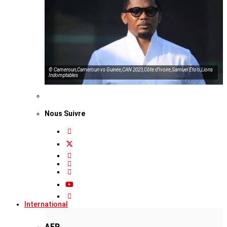
© Cameroun,Cameroun vs Guinée,CAN 2023,Côte d’Ivoire,Samuel Eto’o,Lions
Indomptables
Nous Suivre
International
AFP