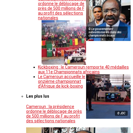
ordonne le déblocage de
près de 500 millions de F
au profit des sélections
nationales
© Le gouvernement
subventionne les clubs des
championnats locaux
© DR
Kickboxing : le Cameroun remporte 40 médailles
aux 11e Championnats africains
Le Cameroun accueille le
onzième championnat
d’Afrique de kick-boxing
Les plus lus
Cameroun : la présidence
ordonne le déblocage de près
© JDC
de 500 millions de F au profit
des sélections nationales