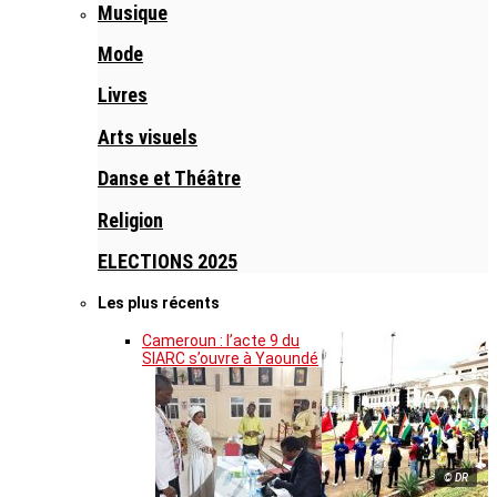
Musique
Mode
Livres
Arts visuels
Danse et Théâtre
Religion
ELECTIONS 2025
Les plus récents
Cameroun : l’acte 9 du
SIARC s’ouvre à Yaoundé
© DR