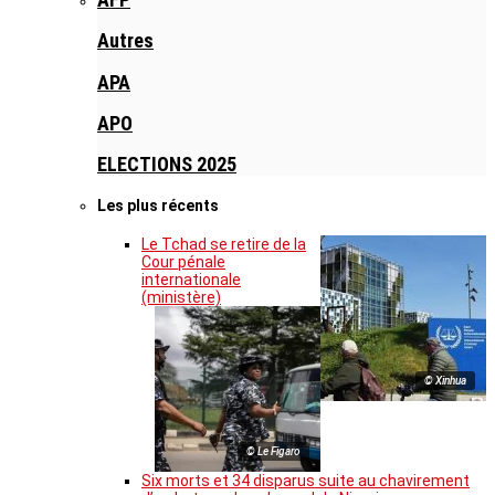
Autres
APA
APO
ELECTIONS 2025
Les plus récents
Le Tchad se retire de la
Cour pénale
internationale
(ministère)
© Xinhua
© Le Figaro
Six morts et 34 disparus suite au chavirement