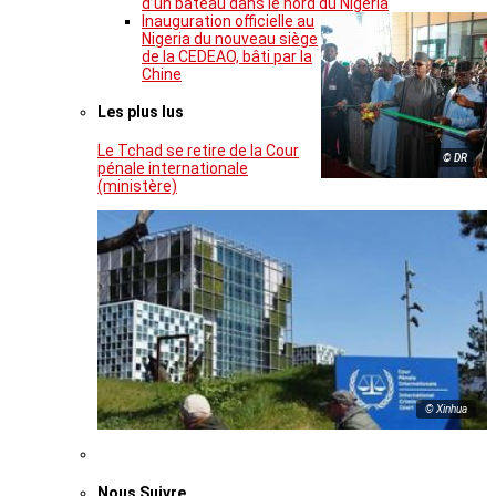
d’un bateau dans le nord du Nigeria
Inauguration officielle au
Nigeria du nouveau siège
de la CEDEAO, bâti par la
Chine
Les plus lus
Le Tchad se retire de la Cour
© DR
pénale internationale
(ministère)
© Xinhua
Nous Suivre