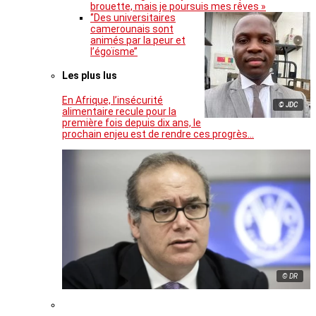
brouette, mais je poursuis mes rêves »
‘’Des universitaires
camerounais sont
animés par la peur et
l’égoïsme’’
Les plus lus
En Afrique, l’insécurité
© JDC
alimentaire recule pour la
première fois depuis dix ans, le
prochain enjeu est de rendre ces progrès…
© DR