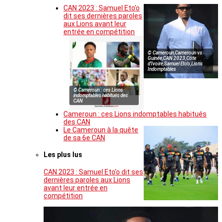
CAN 2023 : Samuel Eto’o
dit ses dernières paroles
aux Lions avant leur
entrée en compétition
© Cameroun,Cameroun vs
Guinée,CAN 2023,Côte
d’Ivoire,Samuel Eto’o,Lions
Indomptables
© Cameroun : ces Lions
indomptables habitués des
CAN
Cameroun : ces Lions indomptables habitués
des CAN
Le Cameroun à la quête
de sa 6e CAN
Les plus lus
CAN 2023 : Samuel Eto’o dit ses
dernières paroles aux Lions
avant leur entrée en
compétition