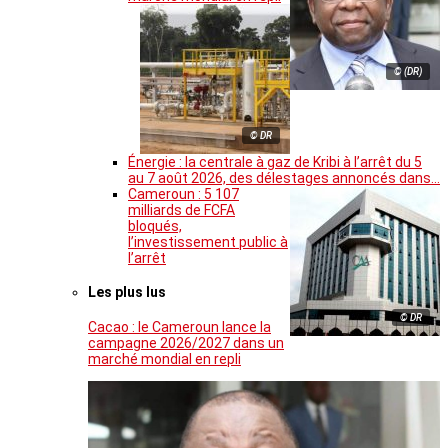
© (DR)
© DR
Énergie : la centrale à gaz de Kribi à l’arrêt du 5
au 7 août 2026, des délestages annoncés dans…
Cameroun : 5 107
milliards de FCFA
bloqués,
l’investissement public à
l’arrêt
Les plus lus
© DR
Cacao : le Cameroun lance la
campagne 2026/2027 dans un
marché mondial en repli