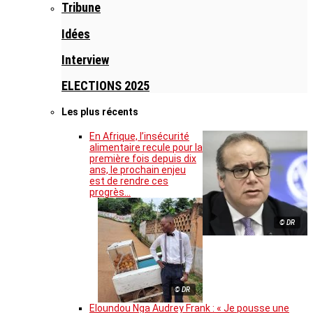
Tribune
Idées
Interview
ELECTIONS 2025
Les plus récents
En Afrique, l’insécurité
alimentaire recule pour la
première fois depuis dix
ans, le prochain enjeu
est de rendre ces
progrès…
© DR
© DR
Eloundou Nga Audrey Frank : « Je pousse une