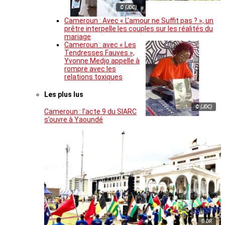
© (JDC)
Cameroun : Avec « L’amour ne Suffit pas ? », un
prêtre interpelle les couples sur les réalités du
mariage
Cameroun : avec « Les
Tendresses Fauves »,
Yvonne Medjo appelle à
rompre avec les
relations toxiques
Les plus lus
© (JDC)
Cameroun : l’acte 9 du SIARC
s’ouvre à Yaoundé
© DR