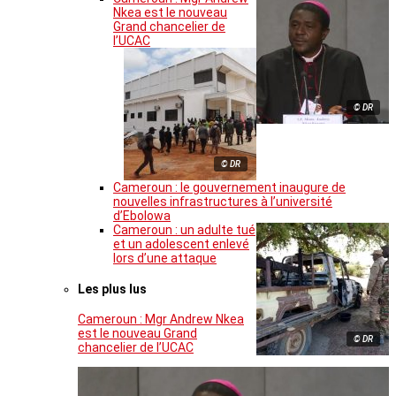
Nkea est le nouveau
Grand chancelier de
l’UCAC
© DR
© DR
Cameroun : le gouvernement inaugure de
nouvelles infrastructures à l’université
d’Ebolowa
Cameroun : un adulte tué
et un adolescent enlevé
lors d’une attaque
Les plus lus
Cameroun : Mgr Andrew Nkea
est le nouveau Grand
© DR
chancelier de l’UCAC