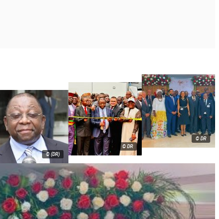
© DR
© DR
© (DR)