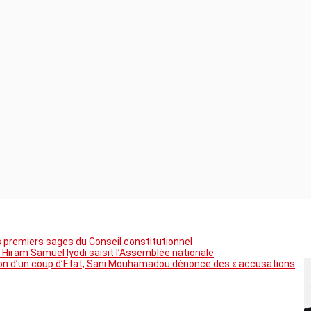
premiers sages du Conseil constitutionnel
 Hiram Samuel Iyodi saisit l’Assemblée nationale
tion d’un coup d’Etat, Sani Mouhamadou dénonce des « accusations