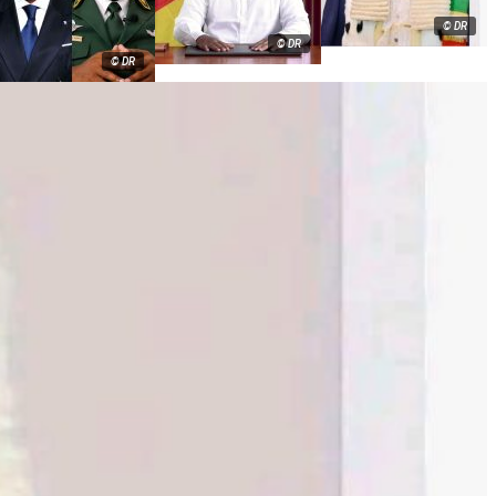
© DR
© DR
© DR