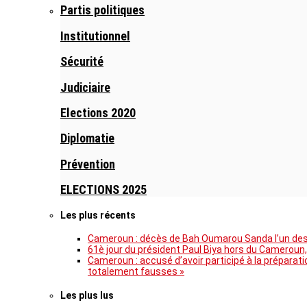
Partis politiques
Institutionnel
Sécurité
Judiciaire
Elections 2020
Diplomatie
Prévention
ELECTIONS 2025
Les plus récents
Cameroun : décès de Bah Oumarou Sanda l’un des 
61è jour du président Paul Biya hors du Cameroun,
Cameroun : accusé d’avoir participé à la prépara
totalement fausses »
Les plus lus