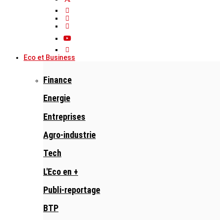
Eco et Business
Finance
Energie
Entreprises
Agro-industrie
Tech
L'Eco en +
Publi-reportage
BTP