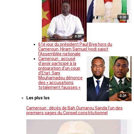
© DR
© DR
61è jour du président Paul Biya hors du
Cameroun, Hiram Samuel Iyodi saisit
l’Assemblée nationale
Cameroun : accusé
d’avoir participé à la
préparation d’un coup
d’Etat, Sani
Mouhamadou dénonce
des « accusations
totalement fausses »
© DR
Les plus lus
Cameroun : décès de Bah Oumarou Sanda l’un des
premiers sages du Conseil constitutionnel