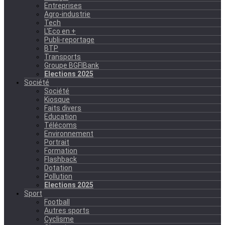
Entreprises
Agro-industrie
Tech
L'Eco en +
Publi-reportage
BTP
Transports
Groupe BGFIBank
Elections 2025
Société
Société
Kiosque
Faits divers
Education
Télécoms
Environnement
Portrait
Formation
Flashback
Dotation
Pollution
Elections 2025
Sport
Football
Autres sports
Cyclisme