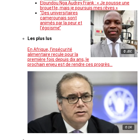
Eloundou Nga Audrey Frank : « Je pousse une
brouette, mais je poursuis mes rêves »
‘’Des universitaires
camerounais sont
animés par la peur et
l’égoïsme’’
Les plus lus
En Afrique, l’insécurité
© JDC
alimentaire recule pour la
première fois depuis dix ans, le
prochain enjeu est de rendre ces progrès…
© DR