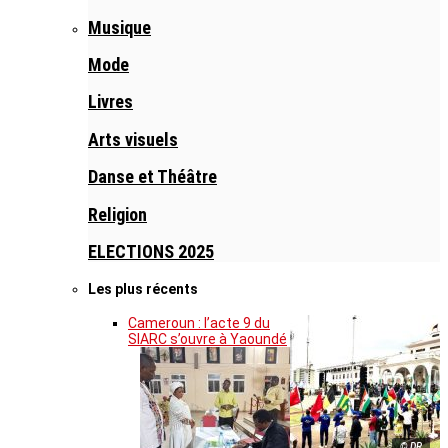
Musique
Mode
Livres
Arts visuels
Danse et Théâtre
Religion
ELECTIONS 2025
Les plus récents
Cameroun : l’acte 9 du
SIARC s’ouvre à Yaoundé
© DR