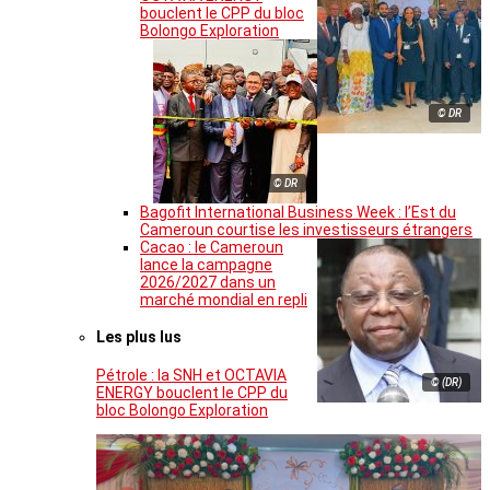
bouclent le CPP du bloc
Bolongo Exploration
© DR
© DR
Bagofit International Business Week : l’Est du
Cameroun courtise les investisseurs étrangers
Cacao : le Cameroun
lance la campagne
2026/2027 dans un
marché mondial en repli
Les plus lus
Pétrole : la SNH et OCTAVIA
© (DR)
ENERGY bouclent le CPP du
bloc Bolongo Exploration