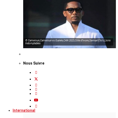
© Cameroun,Cameroun vs Guinée,CAN 2023,Côte d’Ivoire,Samuel Eto’o,Lions
Indomptables
Nous Suivre
International