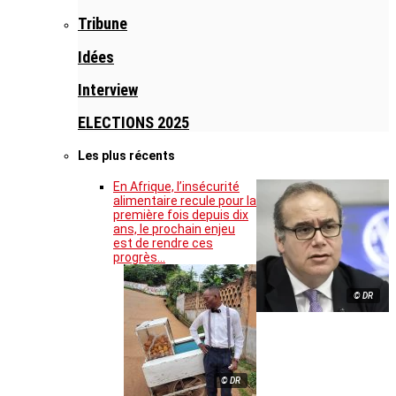
Tribune
Idées
Interview
ELECTIONS 2025
Les plus récents
En Afrique, l’insécurité
alimentaire recule pour la
première fois depuis dix
ans, le prochain enjeu
est de rendre ces
progrès…
© DR
© DR