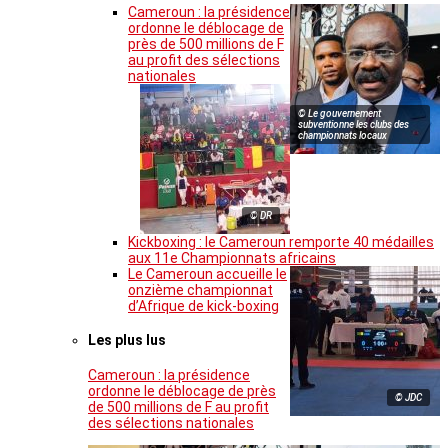
Cameroun : la présidence
ordonne le déblocage de
près de 500 millions de F
au profit des sélections
nationales
© Le gouvernement
subventionne les clubs des
championnats locaux
© DR
Kickboxing : le Cameroun remporte 40 médailles
aux 11e Championnats africains
Le Cameroun accueille le
onzième championnat
d’Afrique de kick-boxing
Les plus lus
Cameroun : la présidence
ordonne le déblocage de près
© JDC
de 500 millions de F au profit
des sélections nationales