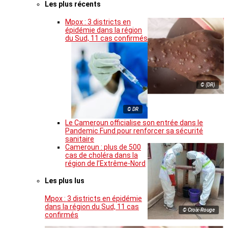
Les plus récents
Mpox : 3 districts en
épidémie dans la région
du Sud, 11 cas confirmés
© (DR)
© DR
Le Cameroun officialise son entrée dans le
Pandemic Fund pour renforcer sa sécurité
sanitaire
Cameroun : plus de 500
cas de choléra dans la
région de l’Extrême-Nord
Les plus lus
Mpox : 3 districts en épidémie
dans la région du Sud, 11 cas
© Croix-Rouge
confirmés