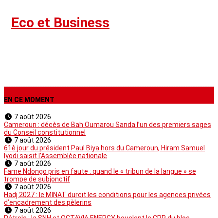
›
Eco et Business
EN CE MOMENT
7 août 2026
Cameroun : décès de Bah Oumarou Sanda l’un des premiers sages
du Conseil constitutionnel
7 août 2026
61è jour du président Paul Biya hors du Cameroun, Hiram Samuel
Iyodi saisit l’Assemblée nationale
7 août 2026
Fame Ndongo pris en faute : quand le « tribun de la langue » se
trompe de subjonctif
7 août 2026
Hadj 2027 : le MINAT durcit les conditions pour les agences privées
d’encadrement des pèlerins
7 août 2026
Pétrole : la SNH et OCTAVIA ENERGY bouclent le CPP du bloc