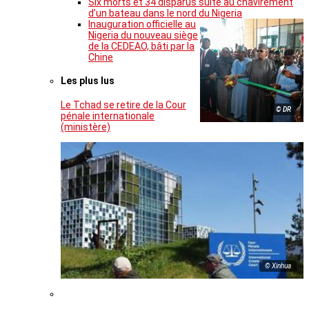
Six morts et 34 disparus suite au chavirement
d’un bateau dans le nord du Nigeria
Inauguration officielle au
Nigeria du nouveau siège
de la CEDEAO, bâti par la
Chine
Les plus lus
Le Tchad se retire de la Cour
© DR
pénale internationale
(ministère)
© Xinhua