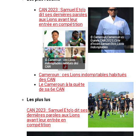
CAN 2023 : Samuel Eto’o
dit ses dernières paroles
aux Lions avant leur
entrée en compétition
© Cameroun,Cameroun vs
Guinée,CAN 2023,Côte
d’Ivoire,Samuel Eto’o,Lions
Indomptables
© Cameroun : ces Lions
indomptables habitués des
CAN
Cameroun : ces Lions indomptables habitués
des CAN
Le Cameroun à la quête
de sa 6e CAN
Les plus lus
CAN 2023 : Samuel Eto’o dit ses
dernières paroles aux Lions
avant leur entrée en
compétition