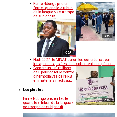
Fame Ndongo pris en
faute : quand le « tribun
de la langue » se trompe
de subjonctif
© DR
© DR
Hadj 2027 : le MINAT durcit les conditions pour
les agences privées d’encadrement des pèlerins
Cameroun : 40 millions
de F pour doter le centre
d’hémodialyse de l’HRB
en matériels médicaux
Les plus lus
Fame Ndongo pris en faute :
© DR
quand le « tribun de la langue »
se trompe de subjonctif