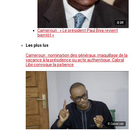
© DR
Cameroun : « Le président Paul Biya revient
bientôt »
Les plus lus
Cameroun : nomination des généraux, maquillage de la
vacance à la présidence ou acte authentique, Cabral
Libii convoque la patience
© Cabral Libii