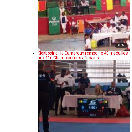
© DR
Kickboxing : le Cameroun remporte 40 médailles
aux 11e Championnats africains