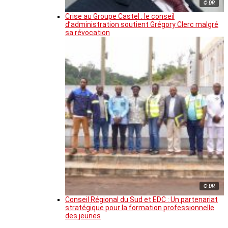
© DR
Crise au Groupe Castel : le conseil
d’administration soutient Grégory Clerc malgré
sa révocation
© DR
Conseil Régional du Sud et EDC : Un partenariat
stratégique pour la formation professionnelle
des jeunes