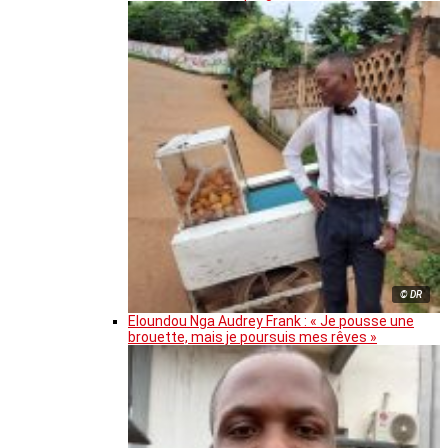
© DR
Eloundou Nga Audrey Frank : « Je pousse une
brouette, mais je poursuis mes rêves »