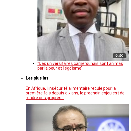
© JDC
‘’Des universitaires camerounais sont animés
par la peur et l’égoïsme’’
Les plus lus
En Afrique, l’insécurité alimentaire recule pour la
première fois depuis dix ans, le prochain enjeu est de
rendre ces progrès…