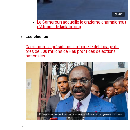
© JDC
Le Cameroun accueille le onzième championnat
d’Afrique de kick-boxing
Les plus lus
Cameroun : la présidence ordonne le déblocage de
près de 500 millions de F au profit des sélections
nationales
© Le gouvernement subventionne les clubs des championnats locaux