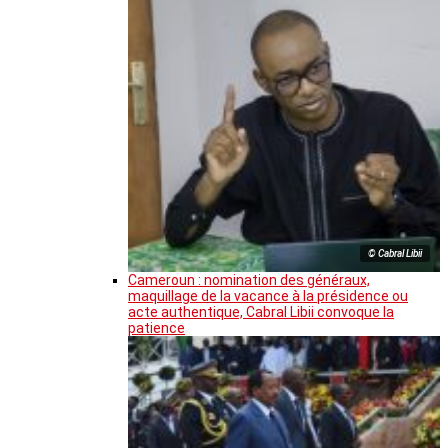
© Cabral Libii
Cameroun : nomination des généraux,
maquillage de la vacance à la présidence ou
acte authentique, Cabral Libii convoque la
patience