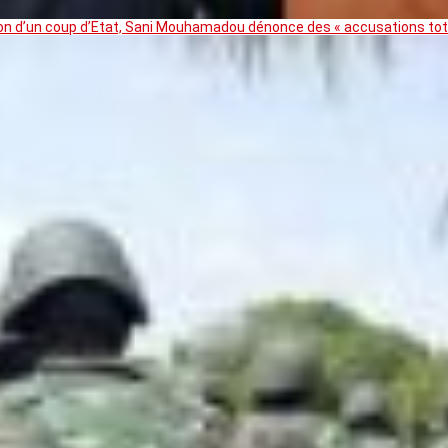
ation d’un coup d’Etat, Sani Mouhamadou dénonce des « accusations t