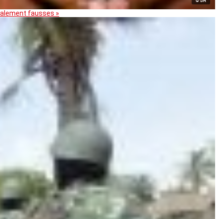
© DR
otalement fausses »