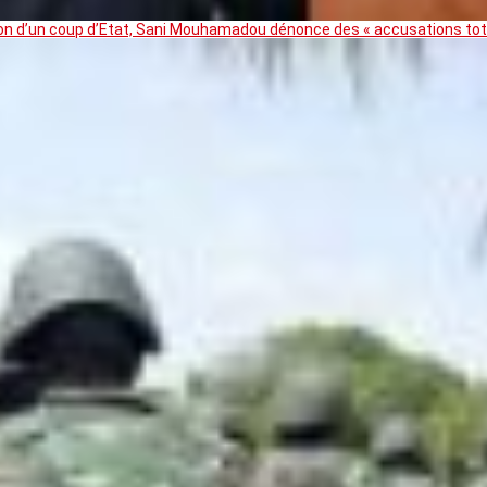
ation d’un coup d’Etat, Sani Mouhamadou dénonce des « accusations t