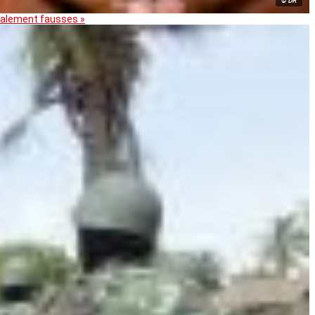
© DR
otalement fausses »