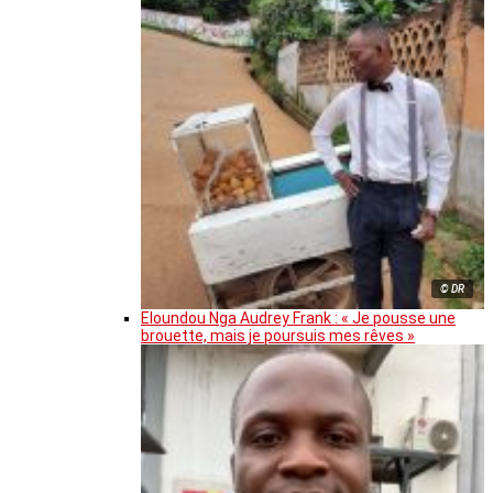
© DR
Eloundou Nga Audrey Frank : « Je pousse une
brouette, mais je poursuis mes rêves »