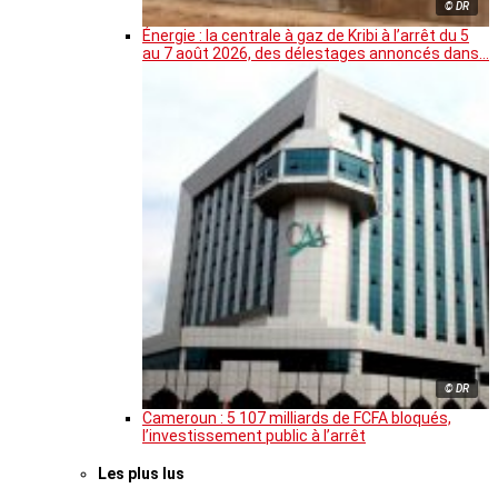
© DR
Énergie : la centrale à gaz de Kribi à l’arrêt du 5
au 7 août 2026, des délestages annoncés dans…
© DR
Cameroun : 5 107 milliards de FCFA bloqués,
l’investissement public à l’arrêt
Les plus lus