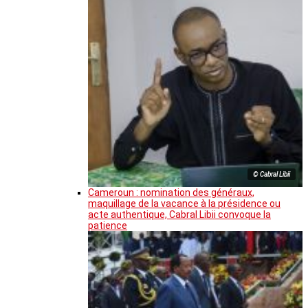
© Cabral Libii
Cameroun : nomination des généraux,
maquillage de la vacance à la présidence ou
acte authentique, Cabral Libii convoque la
patience