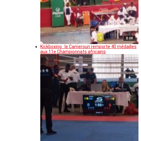
© DR
Kickboxing : le Cameroun remporte 40 médailles
aux 11e Championnats africains