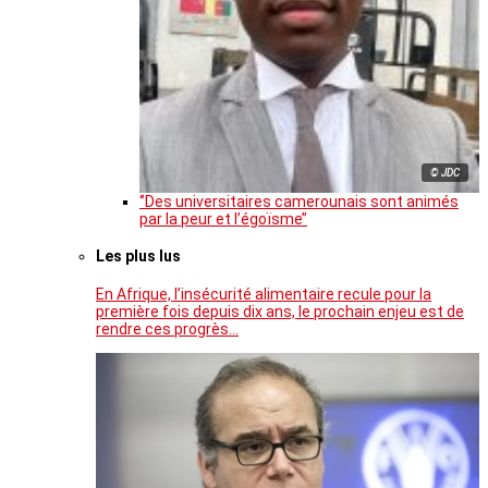
© JDC
‘’Des universitaires camerounais sont animés
par la peur et l’égoïsme’’
Les plus lus
En Afrique, l’insécurité alimentaire recule pour la
première fois depuis dix ans, le prochain enjeu est de
rendre ces progrès…