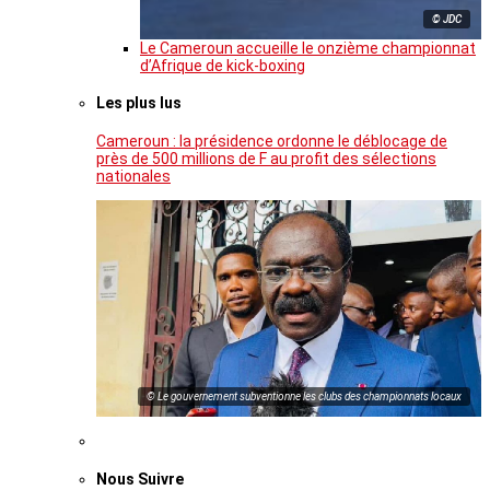
© JDC
Le Cameroun accueille le onzième championnat
d’Afrique de kick-boxing
Les plus lus
Cameroun : la présidence ordonne le déblocage de
près de 500 millions de F au profit des sélections
nationales
© Le gouvernement subventionne les clubs des championnats locaux
Nous Suivre