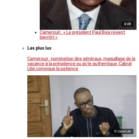
© DR
Cameroun : « Le président Paul Biya revient
bientôt »
Les plus lus
Cameroun : nomination des généraux, maquillage de la
vacance à la présidence ou acte authentique, Cabral
Libii convoque la patience
© Cabral Libii