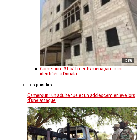
© DR
Cameroun : 31 bâtiments menaçant ruine
identifiés à Douala
Les plus lus
Cameroun : un adulte tué et un adolescent enlevé lors
d’une attaque