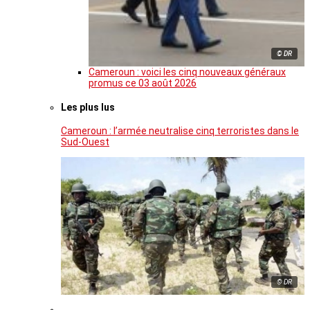
© DR
Cameroun : voici les cinq nouveaux généraux
promus ce 03 août 2026
Les plus lus
Cameroun : l’armée neutralise cinq terroristes dans le
Sud-Ouest
© DR