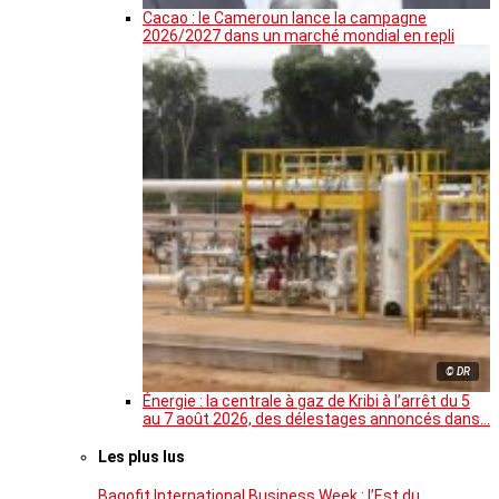
Cacao : le Cameroun lance la campagne
2026/2027 dans un marché mondial en repli
© DR
Énergie : la centrale à gaz de Kribi à l’arrêt du 5
au 7 août 2026, des délestages annoncés dans…
Les plus lus
Bagofit International Business Week : l’Est du