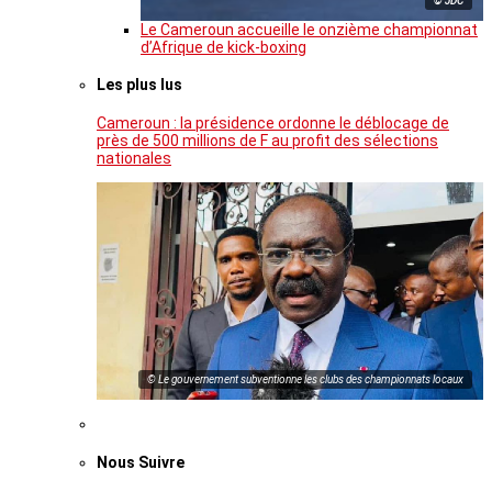
© JDC
Le Cameroun accueille le onzième championnat
d’Afrique de kick-boxing
Les plus lus
Cameroun : la présidence ordonne le déblocage de
près de 500 millions de F au profit des sélections
nationales
© Le gouvernement subventionne les clubs des championnats locaux
Nous Suivre