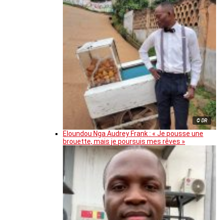
© DR
Eloundou Nga Audrey Frank : « Je pousse une
brouette, mais je poursuis mes rêves »