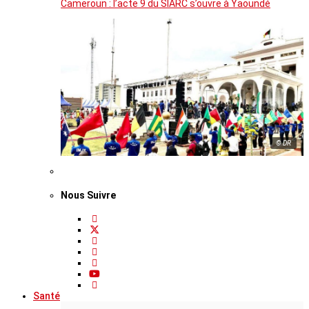
Cameroun : l’acte 9 du SIARC s’ouvre à Yaoundé
© DR
Nous Suivre
Santé