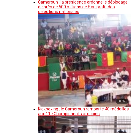
Cameroun : la présidence ordonne le déblocage
de près de 500 millions de F au profit des
sélections nationales
© DR
Kickboxing : le Cameroun remporte 40 médailles
aux 11e Championnats africains