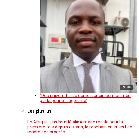
© JDC
‘’Des universitaires camerounais sont animés
par la peur et l’égoïsme’’
Les plus lus
En Afrique, l’insécurité alimentaire recule pour la
première fois depuis dix ans, le prochain enjeu est de
rendre ces progrès…