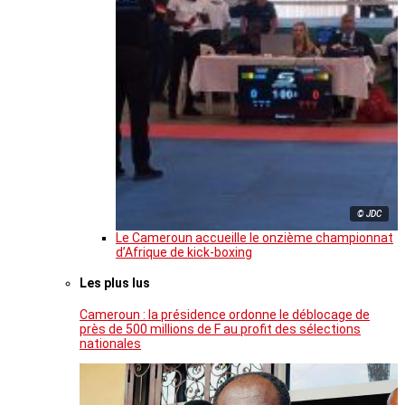
© JDC
Le Cameroun accueille le onzième championnat
d’Afrique de kick-boxing
Les plus lus
Cameroun : la présidence ordonne le déblocage de
près de 500 millions de F au profit des sélections
nationales