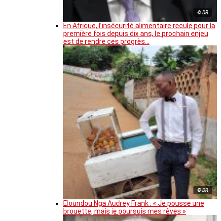
© DR
En Afrique, l’insécurité alimentaire recule pour la
première fois depuis dix ans, le prochain enjeu
est de rendre ces progrès…
© DR
Eloundou Nga Audrey Frank : « Je pousse une
brouette, mais je poursuis mes rêves »