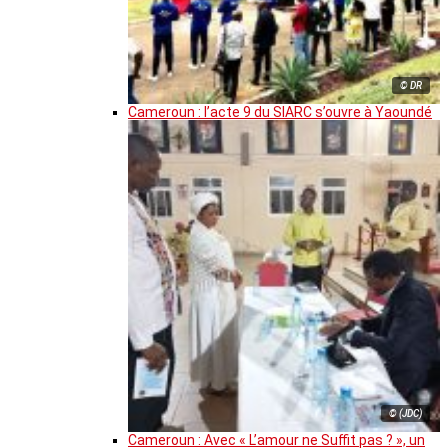
© DR
Cameroun : l’acte 9 du SIARC s’ouvre à Yaoundé
© (JDC)
Cameroun : Avec « L’amour ne Suffit pas ? », un