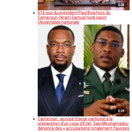
© DR
61è jour du président Paul Biya hors du
Cameroun, Hiram Samuel Iyodi saisit
l’Assemblée nationale
© DR
Cameroun : accusé d’avoir participé à la
préparation d’un coup d’Etat, Sani Mouhamadou
dénonce des « accusations totalement fausses