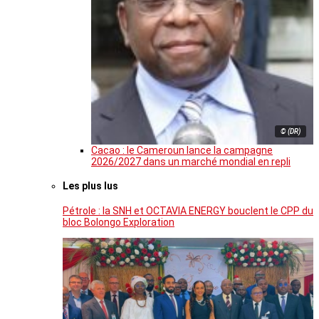
© (DR)
Cacao : le Cameroun lance la campagne
2026/2027 dans un marché mondial en repli
Les plus lus
Pétrole : la SNH et OCTAVIA ENERGY bouclent le CPP du
bloc Bolongo Exploration