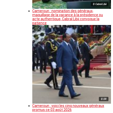
© Cabral Libii
Cameroun : nomination des généraux,
maquillage de la vacance à la présidence ou
acte authentique, Cabral Libii convoque la
patience
© DR
Cameroun : voici les cinq nouveaux généraux
promus ce 03 août 2026