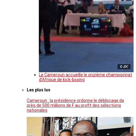
© JDC
Le Cameroun accueille le onzième championnat
d’Afrique de kick-boxing
Les plus lus
Cameroun : la présidence ordonne le déblocage de
près de 500 millions de F au profit des sélections
nationales