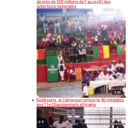
de près de 500 millions de F au profit des
sélections nationales
© DR
Kickboxing : le Cameroun remporte 40 médailles
aux 11e Championnats africains