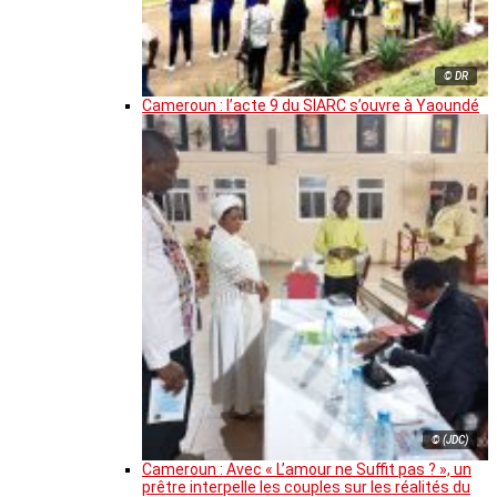
© DR
Cameroun : l’acte 9 du SIARC s’ouvre à Yaoundé
© (JDC)
Cameroun : Avec « L’amour ne Suffit pas ? », un
prêtre interpelle les couples sur les réalités du