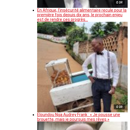
© DR
En Afrique, l’insécurité alimentaire recule pour la
première fois depuis dix ans, le prochain enjeu
est de rendre ces progrès…
© DR
Eloundou Nga Audrey Frank : « Je pousse une
brouette, mais je poursuis mes rêves »