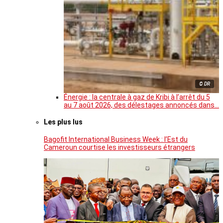
© DR
Énergie : la centrale à gaz de Kribi à l’arrêt du 5
au 7 août 2026, des délestages annoncés dans…
Les plus lus
Bagofit International Business Week : l’Est du
Cameroun courtise les investisseurs étrangers