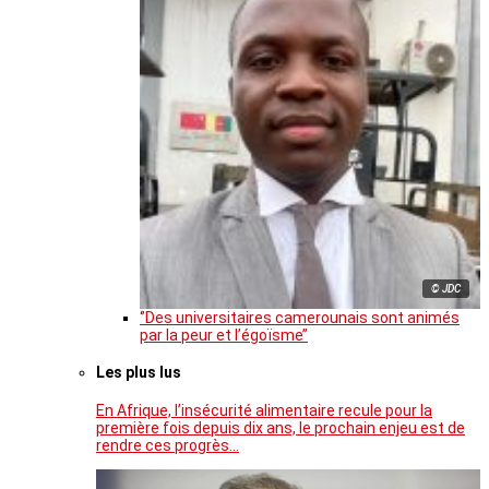
© JDC
‘’Des universitaires camerounais sont animés
par la peur et l’égoïsme’’
Les plus lus
En Afrique, l’insécurité alimentaire recule pour la
première fois depuis dix ans, le prochain enjeu est de
rendre ces progrès…