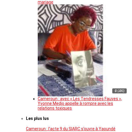
mariage
© (JDC)
Cameroun : avec « Les Tendresses Fauves »,
Yvonne Medjo appelle à rompre avec les
relations toxiques
Les plus lus
Cameroun : l’acte 9 du SIARC s’ouvre à Yaoundé