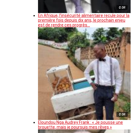
© DR
En Afrique, l’insécurité alimentaire recule pour la
première fois depuis dix ans, le prochain enjeu
est de rendre ces progrès…
© DR
Eloundou Nga Audrey Frank : « Je pousse une
brouette, mais je poursuis mes rêves »