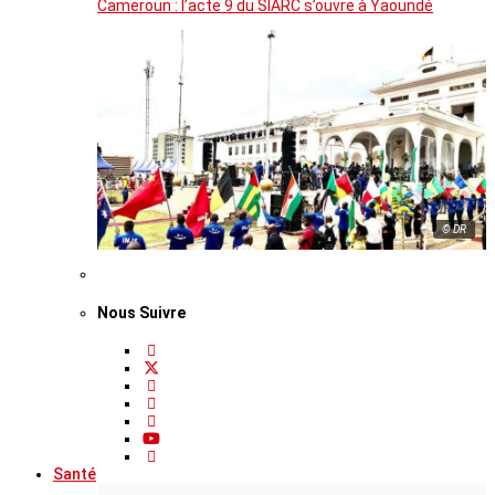
Cameroun : l’acte 9 du SIARC s’ouvre à Yaoundé
© DR
Nous Suivre
Santé