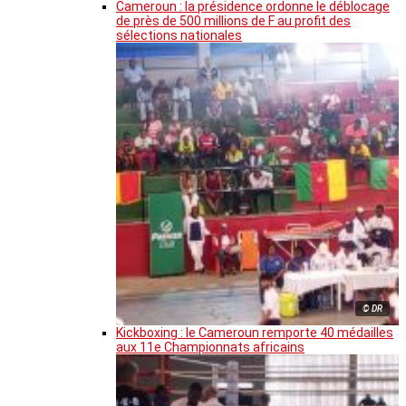
Cameroun : la présidence ordonne le déblocage
de près de 500 millions de F au profit des
sélections nationales
© DR
Kickboxing : le Cameroun remporte 40 médailles
aux 11e Championnats africains