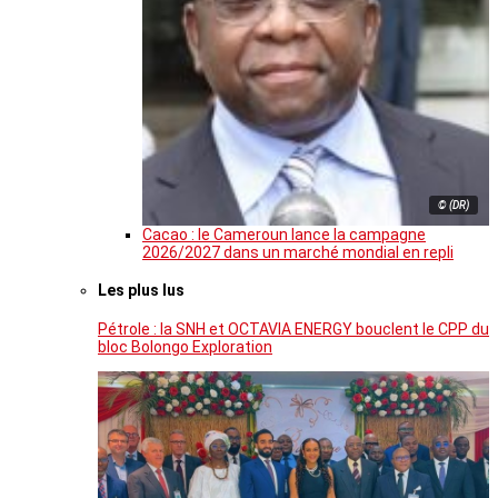
© (DR)
Cacao : le Cameroun lance la campagne
2026/2027 dans un marché mondial en repli
Les plus lus
Pétrole : la SNH et OCTAVIA ENERGY bouclent le CPP du
bloc Bolongo Exploration