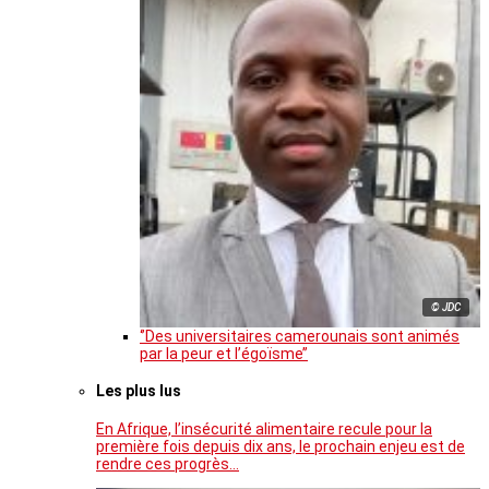
© JDC
‘’Des universitaires camerounais sont animés
par la peur et l’égoïsme’’
Les plus lus
En Afrique, l’insécurité alimentaire recule pour la
première fois depuis dix ans, le prochain enjeu est de
rendre ces progrès…