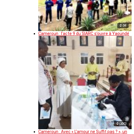
© DR
Cameroun : l’acte 9 du SIARC s’ouvre à Yaoundé
© (JDC)
Cameroun : Avec « L’amour ne Suffit pas ? », un