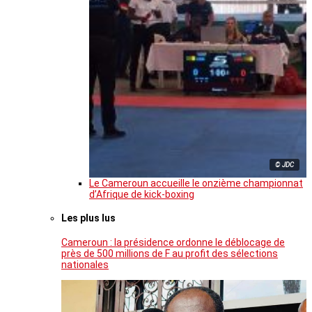
© JDC
Le Cameroun accueille le onzième championnat
d’Afrique de kick-boxing
Les plus lus
Cameroun : la présidence ordonne le déblocage de
près de 500 millions de F au profit des sélections
nationales