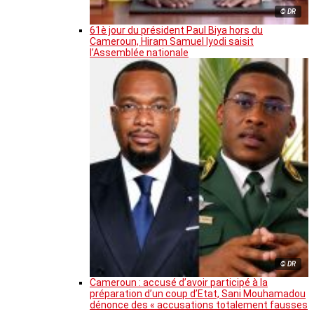
© DR
61è jour du président Paul Biya hors du
Cameroun, Hiram Samuel Iyodi saisit
l’Assemblée nationale
© DR
Cameroun : accusé d’avoir participé à la
préparation d’un coup d’Etat, Sani Mouhamadou
dénonce des « accusations totalement fausses