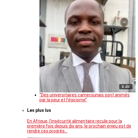
© JDC
‘’Des universitaires camerounais sont animés
par la peur et l’égoïsme’’
Les plus lus
En Afrique, l’insécurité alimentaire recule pour la
première fois depuis dix ans, le prochain enjeu est de
rendre ces progrès…