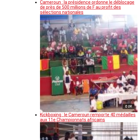
Cameroun : la présidence ordonne le déblocage
de près de 500 millions de F au profit des
sélections nationales
© DR
Kickboxing : le Cameroun remporte 40 médailles
aux 11e Championnats africains