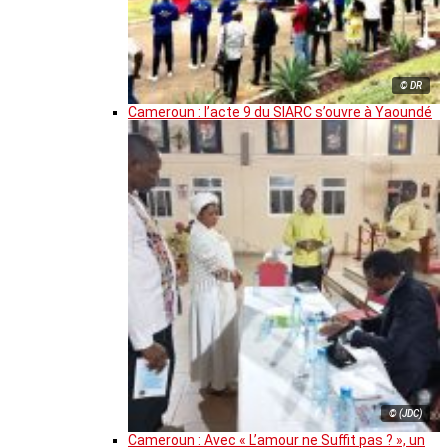
© DR
Cameroun : l’acte 9 du SIARC s’ouvre à Yaoundé
© (JDC)
Cameroun : Avec « L’amour ne Suffit pas ? », un