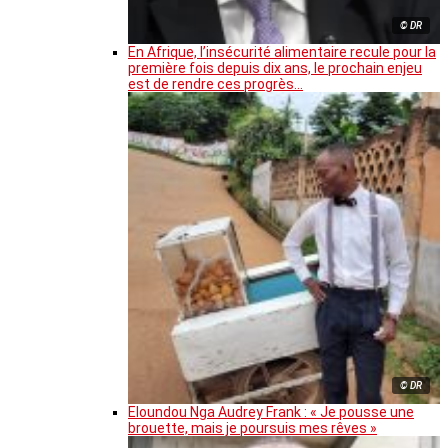
© DR
En Afrique, l’insécurité alimentaire recule pour la
première fois depuis dix ans, le prochain enjeu
est de rendre ces progrès…
© DR
Eloundou Nga Audrey Frank : « Je pousse une
brouette, mais je poursuis mes rêves »