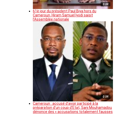
© DR
61è jour du président Paul Biya hors du
Cameroun, Hiram Samuel Iyodi saisit
l’Assemblée nationale
© DR
Cameroun : accusé d’avoir participé à la
préparation d’un coup d’Etat, Sani Mouhamadou
dénonce des « accusations totalement fausses