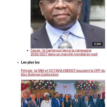
© (DR)
Cacao : le Cameroun lance la campagne
2026/2027 dans un marché mondial en repli
Les plus lus
Pétrole : la SNH et OCTAVIA ENERGY bouclent le CPP du
bloc Bolongo Exploration