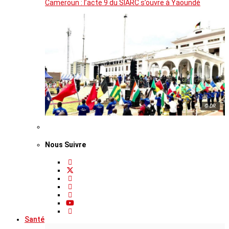
Cameroun : l’acte 9 du SIARC s’ouvre à Yaoundé
© DR
Nous Suivre
Santé