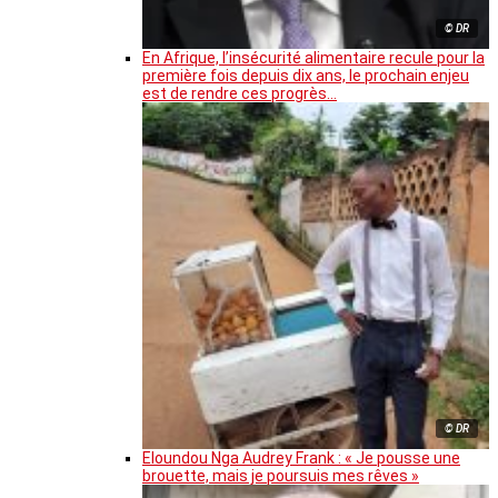
© DR
En Afrique, l’insécurité alimentaire recule pour la
première fois depuis dix ans, le prochain enjeu
est de rendre ces progrès…
© DR
Eloundou Nga Audrey Frank : « Je pousse une
brouette, mais je poursuis mes rêves »