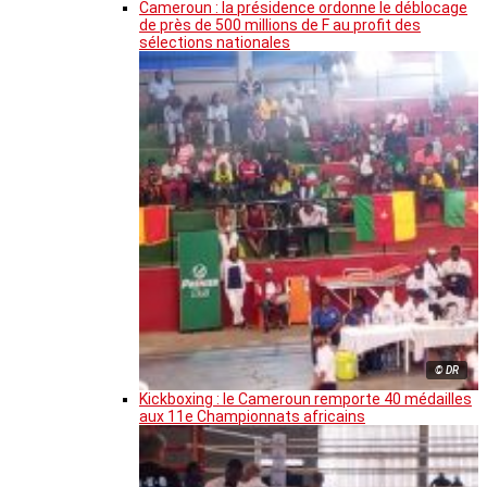
Cameroun : la présidence ordonne le déblocage
de près de 500 millions de F au profit des
sélections nationales
© DR
Kickboxing : le Cameroun remporte 40 médailles
aux 11e Championnats africains