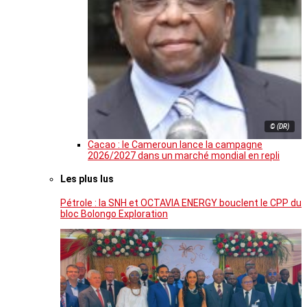
© (DR)
Cacao : le Cameroun lance la campagne
2026/2027 dans un marché mondial en repli
Les plus lus
Pétrole : la SNH et OCTAVIA ENERGY bouclent le CPP du
bloc Bolongo Exploration