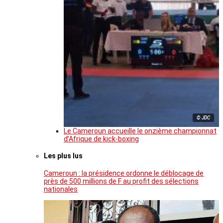
© JDC
Le Cameroun accueille le onzième championnat
d’Afrique de kick-boxing
Les plus lus
Cameroun : la présidence ordonne le déblocage de
près de 500 millions de F au profit des sélections
nationales