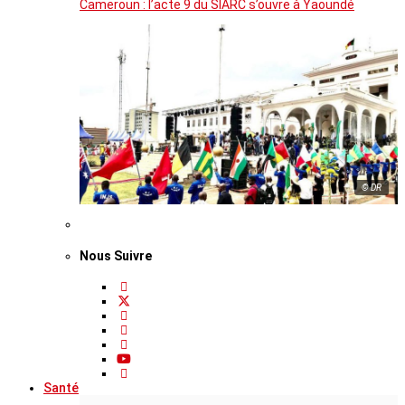
Cameroun : l’acte 9 du SIARC s’ouvre à Yaoundé
© DR
Nous Suivre
Santé