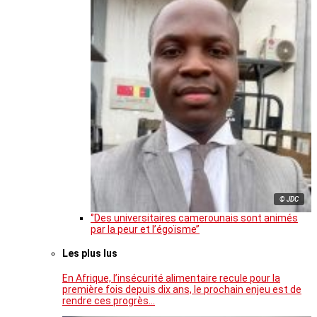
© JDC
‘’Des universitaires camerounais sont animés
par la peur et l’égoïsme’’
Les plus lus
En Afrique, l’insécurité alimentaire recule pour la
première fois depuis dix ans, le prochain enjeu est de
rendre ces progrès…