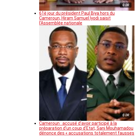
© DR
61è jour du président Paul Biya hors du
Cameroun, Hiram Samuel Iyodi saisit
l’Assemblée nationale
© DR
Cameroun : accusé d’avoir participé à la
préparation d’un coup d’Etat, Sani Mouhamadou
dénonce des « accusations totalement fausses