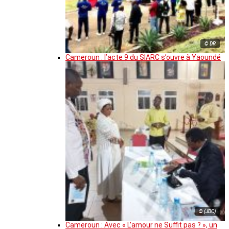
© DR
Cameroun : l’acte 9 du SIARC s’ouvre à Yaoundé
© (JDC)
Cameroun : Avec « L’amour ne Suffit pas ? », un