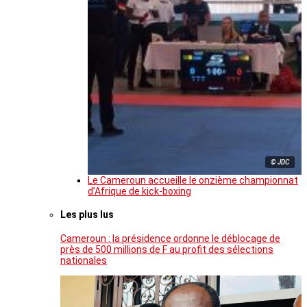
© JDC
Le Cameroun accueille le onzième championnat
d’Afrique de kick-boxing
Les plus lus
Cameroun : la présidence ordonne le déblocage de
près de 500 millions de F au profit des sélections
nationales