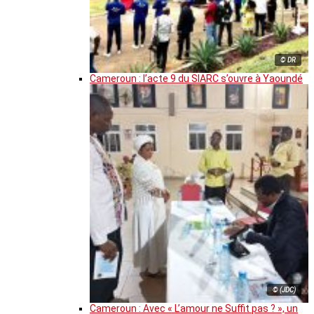
© DR
Cameroun : l’acte 9 du SIARC s’ouvre à Yaoundé
© (JDC)
Cameroun : Avec « L’amour ne Suffit pas ? », un