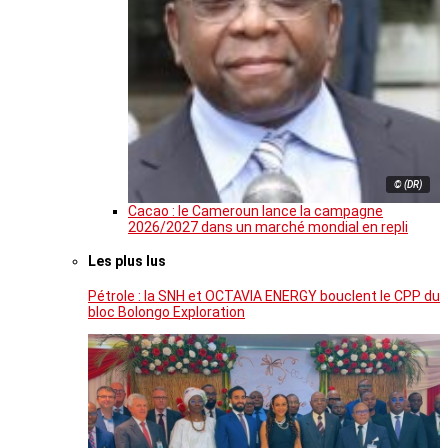
© (DR)
Cacao : le Cameroun lance la campagne
2026/2027 dans un marché mondial en repli
Les plus lus
Pétrole : la SNH et OCTAVIA ENERGY bouclent le CPP du
bloc Bolongo Exploration