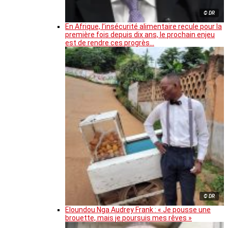
© DR
En Afrique, l’insécurité alimentaire recule pour la
première fois depuis dix ans, le prochain enjeu
est de rendre ces progrès…
© DR
Eloundou Nga Audrey Frank : « Je pousse une
brouette, mais je poursuis mes rêves »