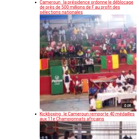
Cameroun : la présidence ordonne le déblocage
de près de 500 millions de F au profit des
sélections nationales
© DR
Kickboxing : le Cameroun remporte 40 médailles
aux 11e Championnats africains