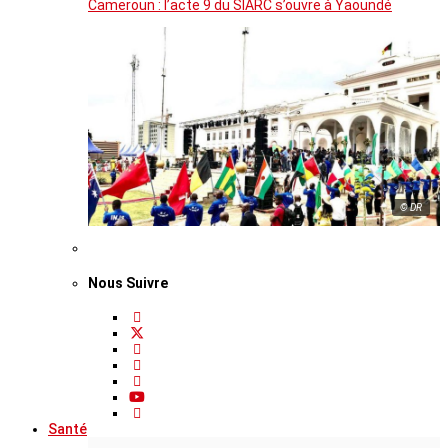
Cameroun : l’acte 9 du SIARC s’ouvre à Yaoundé
© DR
Nous Suivre
Santé