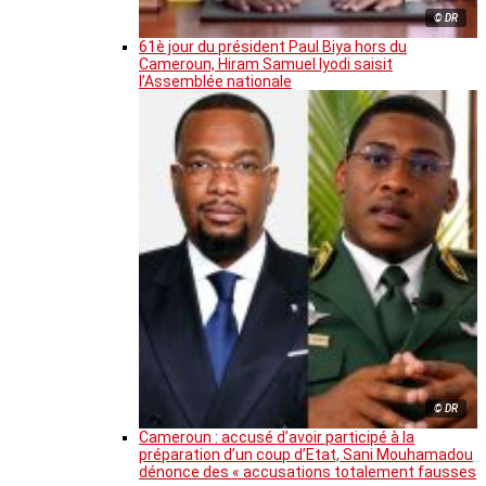
© DR
61è jour du président Paul Biya hors du
Cameroun, Hiram Samuel Iyodi saisit
l’Assemblée nationale
© DR
Cameroun : accusé d’avoir participé à la
préparation d’un coup d’Etat, Sani Mouhamadou
dénonce des « accusations totalement fausses