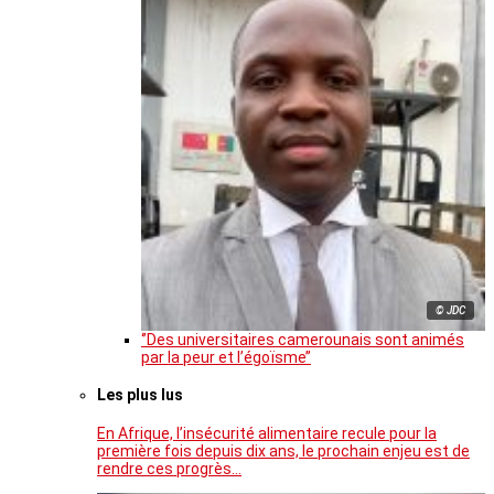
© JDC
‘’Des universitaires camerounais sont animés
par la peur et l’égoïsme’’
Les plus lus
En Afrique, l’insécurité alimentaire recule pour la
première fois depuis dix ans, le prochain enjeu est de
rendre ces progrès…