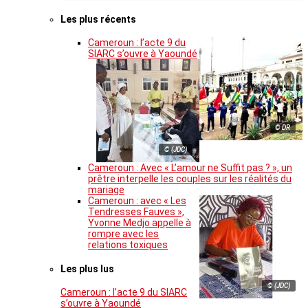
Les plus récents
Cameroun : l’acte 9 du
SIARC s’ouvre à Yaoundé
© DR
© (JDC)
Cameroun : Avec « L’amour ne Suffit pas ? », un
prêtre interpelle les couples sur les réalités du
mariage
Cameroun : avec « Les
Tendresses Fauves »,
Yvonne Medjo appelle à
rompre avec les
relations toxiques
Les plus lus
© (JDC)
Cameroun : l’acte 9 du SIARC
s’ouvre à Yaoundé