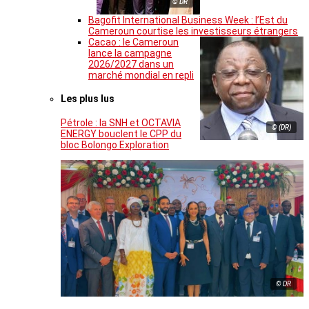
© DR
Bagofit International Business Week : l’Est du
Cameroun courtise les investisseurs étrangers
Cacao : le Cameroun
lance la campagne
2026/2027 dans un
marché mondial en repli
Les plus lus
Pétrole : la SNH et OCTAVIA
© (DR)
ENERGY bouclent le CPP du
bloc Bolongo Exploration
© DR