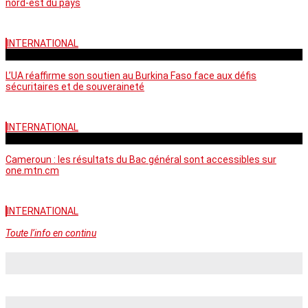
nord-est du pays
INTERNATIONAL
vendredi - 06:58 GMT
L’UA réaffirme son soutien au Burkina Faso face aux défis
sécuritaires et de souveraineté
INTERNATIONAL
mercredi - 10:46 GMT
Cameroun : les résultats du Bac général sont accessibles sur
one.mtn.cm
INTERNATIONAL
Toute l’info en continu