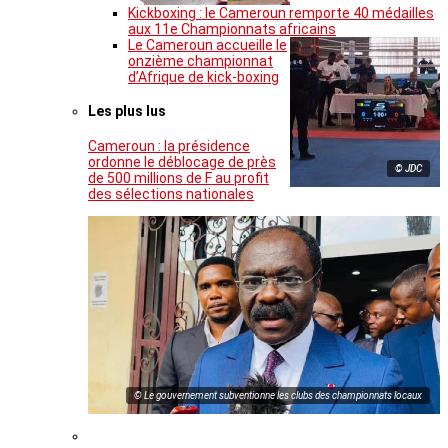
Kickboxing : le Cameroun remporte 40 médailles
aux 11e Championnats africains
Le Cameroun accueille le
onzième championnat
d’Afrique de kick-boxing
Les plus lus
Cameroun : la présidence
ordonne le déblocage de près
© JDC
de 500 millions de F au profit
des sélections nationales
© Le gouvernement subventionne les clubs des championnats locaux