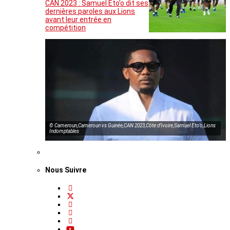
CAN 2023 : Samuel Eto’o dit ses
dernières paroles aux Lions
avant leur entrée en
compétition
© Cameroun,Cameroun vs Guinée,CAN 2023,Côte d’Ivoire,Samuel Eto’o,Lions
Indomptables
Nous Suivre