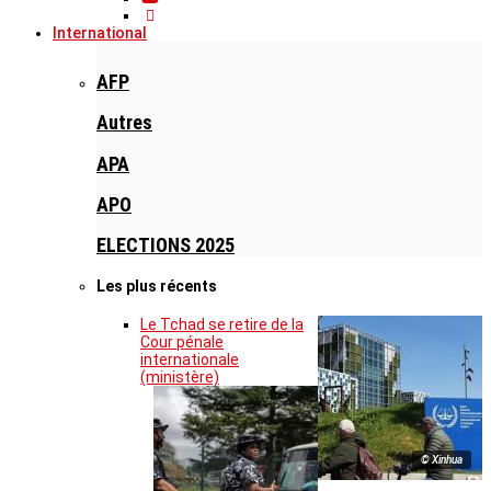
International
AFP
Autres
APA
APO
ELECTIONS 2025
Les plus récents
Le Tchad se retire de la
Cour pénale
internationale
(ministère)
© Xinhua