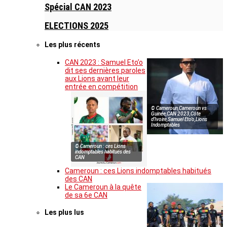
Spécial CAN 2023
ELECTIONS 2025
Les plus récents
CAN 2023 : Samuel Eto’o
dit ses dernières paroles
aux Lions avant leur
entrée en compétition
© Cameroun,Cameroun vs
Guinée,CAN 2023,Côte
d’Ivoire,Samuel Eto’o,Lions
Indomptables
© Cameroun : ces Lions
indomptables habitués des
CAN
Cameroun : ces Lions indomptables habitués
des CAN
Le Cameroun à la quête
de sa 6e CAN
Les plus lus