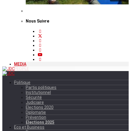
Nous Suivre
MEDIA
PEOPLE
Politique
Partis politiques
Institutionnel
Sécurité
Judiciaire
Elections 2020
Diplomatie
Prévention
Elections 2025
Eco et Business