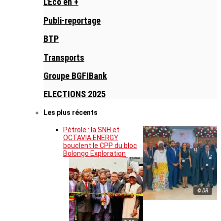
L'Eco en +
Publi-reportage
BTP
Transports
Groupe BGFIBank
ELECTIONS 2025
Les plus récents
Pétrole : la SNH et
OCTAVIA ENERGY
bouclent le CPP du bloc
Bolongo Exploration
© DR