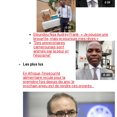
© DR
© DR
Eloundou Nga Audrey Frank : « Je pousse une
brouette, mais je poursuis mes rêves »
‘’Des universitaires
camerounais sont
animés par la peur et
l’égoïsme’’
Les plus lus
En Afrique, l’insécurité
© JDC
alimentaire recule pour la
première fois depuis dix ans, le
prochain enjeu est de rendre ces progrès…