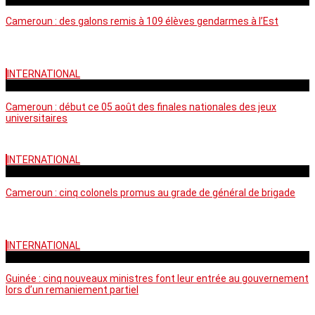
Cameroun : des galons remis à 109 élèves gendarmes à l’Est
INTERNATIONAL
mercredi - 10:50 GMT
Cameroun : début ce 05 août des finales nationales des jeux
universitaires
INTERNATIONAL
lundi - 16:32 GMT
Cameroun : cinq colonels promus au grade de général de brigade
INTERNATIONAL
mardi - 15:43 GMT
Guinée : cinq nouveaux ministres font leur entrée au gouvernement
lors d’un remaniement partiel