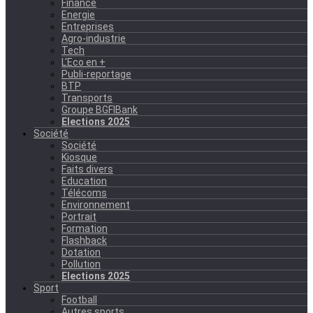
Finance
Energie
Entreprises
Agro-industrie
Tech
L'Eco en +
Publi-reportage
BTP
Transports
Groupe BGFIBank
Elections 2025
Société
Société
Kiosque
Faits divers
Education
Télécoms
Environnement
Portrait
Formation
Flashback
Dotation
Pollution
Elections 2025
Sport
Football
Autres sports