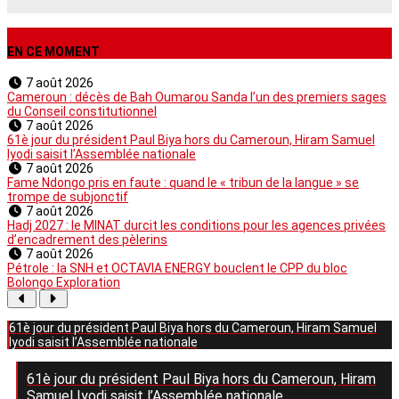
EN CE MOMENT
7 août 2026
Cameroun : décès de Bah Oumarou Sanda l’un des premiers sages
du Conseil constitutionnel
7 août 2026
61è jour du président Paul Biya hors du Cameroun, Hiram Samuel
Iyodi saisit l’Assemblée nationale
7 août 2026
Fame Ndongo pris en faute : quand le « tribun de la langue » se
trompe de subjonctif
7 août 2026
Hadj 2027 : le MINAT durcit les conditions pour les agences privées
d’encadrement des pèlerins
7 août 2026
Pétrole : la SNH et OCTAVIA ENERGY bouclent le CPP du bloc
Bolongo Exploration
61è jour du président Paul Biya hors du Cameroun, Hiram Samuel
Iyodi saisit l’Assemblée nationale
61è jour du président Paul Biya hors du Cameroun, Hiram
Samuel Iyodi saisit l’Assemblée nationale