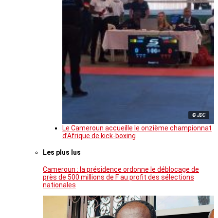
© JDC
Le Cameroun accueille le onzième championnat
d’Afrique de kick-boxing
Les plus lus
Cameroun : la présidence ordonne le déblocage de
près de 500 millions de F au profit des sélections
nationales