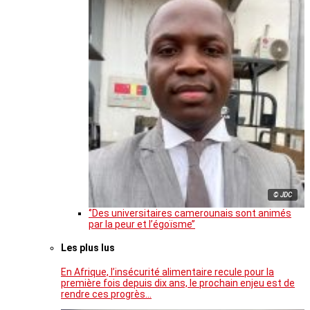
© JDC
‘’Des universitaires camerounais sont animés
par la peur et l’égoïsme’’
Les plus lus
En Afrique, l’insécurité alimentaire recule pour la
première fois depuis dix ans, le prochain enjeu est de
rendre ces progrès…