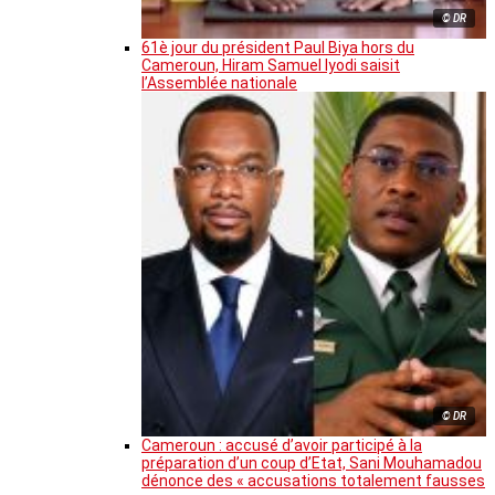
© DR
61è jour du président Paul Biya hors du
Cameroun, Hiram Samuel Iyodi saisit
l’Assemblée nationale
© DR
Cameroun : accusé d’avoir participé à la
préparation d’un coup d’Etat, Sani Mouhamadou
dénonce des « accusations totalement fausses