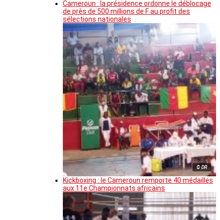
Cameroun : la présidence ordonne le déblocage
de près de 500 millions de F au profit des
sélections nationales
© DR
Kickboxing : le Cameroun remporte 40 médailles
aux 11e Championnats africains