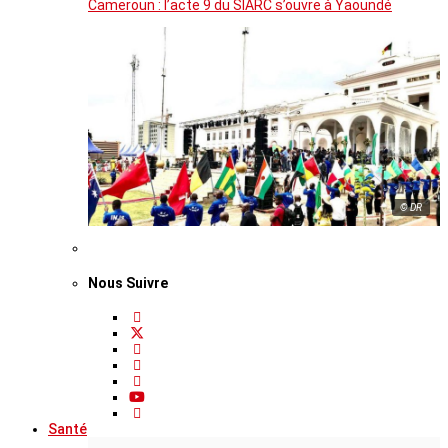
Cameroun : l’acte 9 du SIARC s’ouvre à Yaoundé
© DR
Nous Suivre
Santé