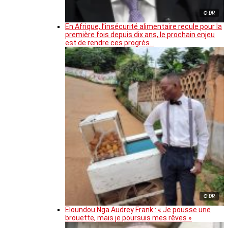
© DR
En Afrique, l’insécurité alimentaire recule pour la
première fois depuis dix ans, le prochain enjeu
est de rendre ces progrès…
© DR
Eloundou Nga Audrey Frank : « Je pousse une
brouette, mais je poursuis mes rêves »