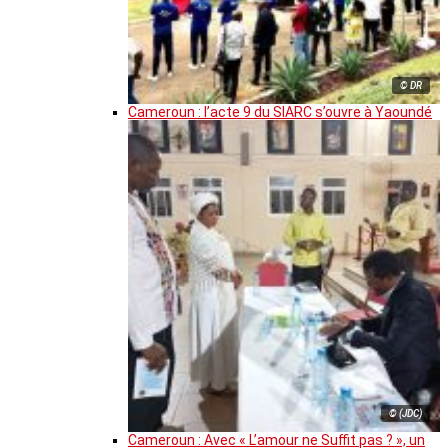
© DR
Cameroun : l’acte 9 du SIARC s’ouvre à Yaoundé
© (JDC)
Cameroun : Avec « L’amour ne Suffit pas ? », un