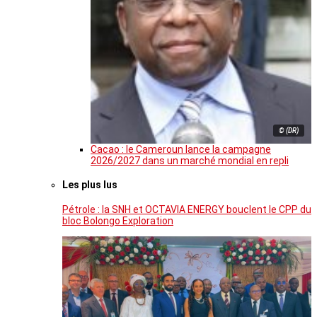
© (DR)
Cacao : le Cameroun lance la campagne
2026/2027 dans un marché mondial en repli
Les plus lus
Pétrole : la SNH et OCTAVIA ENERGY bouclent le CPP du
bloc Bolongo Exploration