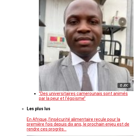
© JDC
‘’Des universitaires camerounais sont animés
par la peur et l’égoïsme’’
Les plus lus
En Afrique, l’insécurité alimentaire recule pour la
première fois depuis dix ans, le prochain enjeu est de
rendre ces progrès…