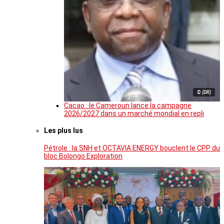
© (DR)
Cacao : le Cameroun lance la campagne
2026/2027 dans un marché mondial en repli
Les plus lus
Pétrole : la SNH et OCTAVIA ENERGY bouclent le CPP du
bloc Bolongo Exploration