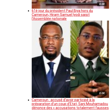
© DR
61è jour du président Paul Biya hors du
Cameroun, Hiram Samuel Iyodi saisit
l’Assemblée nationale
© DR
Cameroun : accusé d’avoir participé à la
préparation d’un coup d’Etat, Sani Mouhamadou
dénonce des « accusations totalement fausses