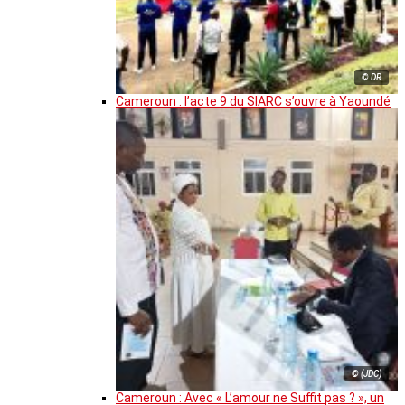
© DR
Cameroun : l’acte 9 du SIARC s’ouvre à Yaoundé
© (JDC)
Cameroun : Avec « L’amour ne Suffit pas ? », un