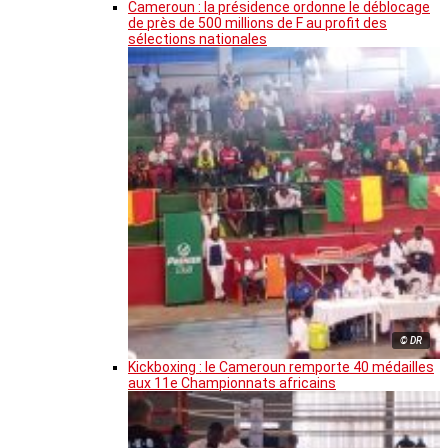
Cameroun : la présidence ordonne le déblocage
de près de 500 millions de F au profit des
sélections nationales
© DR
Kickboxing : le Cameroun remporte 40 médailles
aux 11e Championnats africains