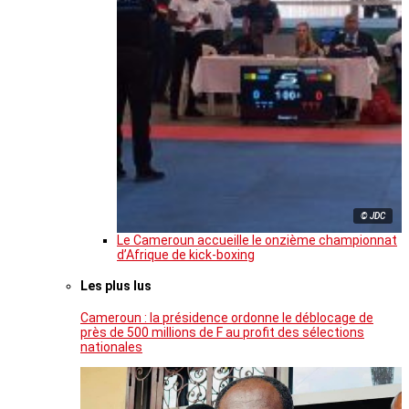
© JDC
Le Cameroun accueille le onzième championnat
d’Afrique de kick-boxing
Les plus lus
Cameroun : la présidence ordonne le déblocage de
près de 500 millions de F au profit des sélections
nationales