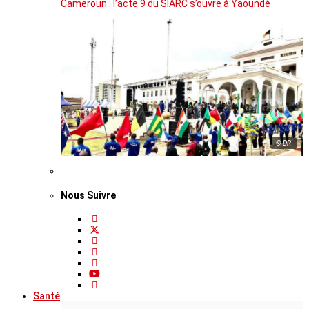
Cameroun : l’acte 9 du SIARC s’ouvre à Yaoundé
© DR
Nous Suivre
Santé