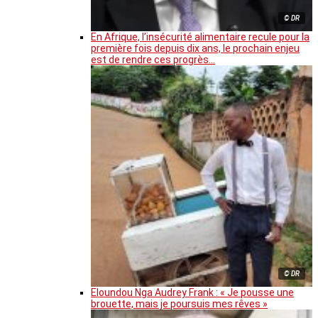
© DR
En Afrique, l’insécurité alimentaire recule pour la
première fois depuis dix ans, le prochain enjeu
est de rendre ces progrès…
© DR
Eloundou Nga Audrey Frank : « Je pousse une
brouette, mais je poursuis mes rêves »