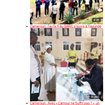
© DR
Cameroun : l’acte 9 du SIARC s’ouvre à Yaoundé
© (JDC)
Cameroun : Avec « L’amour ne Suffit pas ? », un