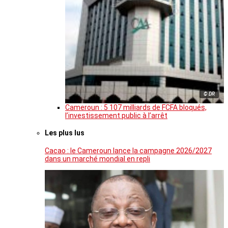
© DR
Cameroun : 5 107 milliards de FCFA bloqués,
l’investissement public à l’arrêt
Les plus lus
Cacao : le Cameroun lance la campagne 2026/2027
dans un marché mondial en repli