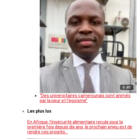
© JDC
‘’Des universitaires camerounais sont animés
par la peur et l’égoïsme’’
Les plus lus
En Afrique, l’insécurité alimentaire recule pour la
première fois depuis dix ans, le prochain enjeu est de
rendre ces progrès…