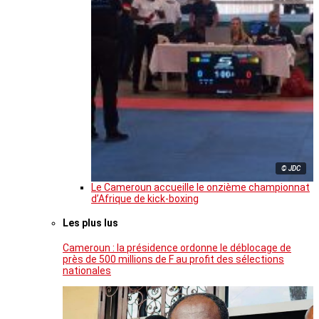
© JDC
Le Cameroun accueille le onzième championnat
d’Afrique de kick-boxing
Les plus lus
Cameroun : la présidence ordonne le déblocage de
près de 500 millions de F au profit des sélections
nationales