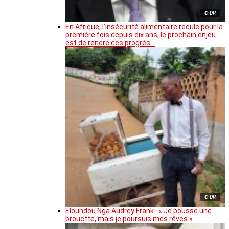
© DR
En Afrique, l’insécurité alimentaire recule pour la
première fois depuis dix ans, le prochain enjeu
est de rendre ces progrès…
© DR
Eloundou Nga Audrey Frank : « Je pousse une
brouette, mais je poursuis mes rêves »