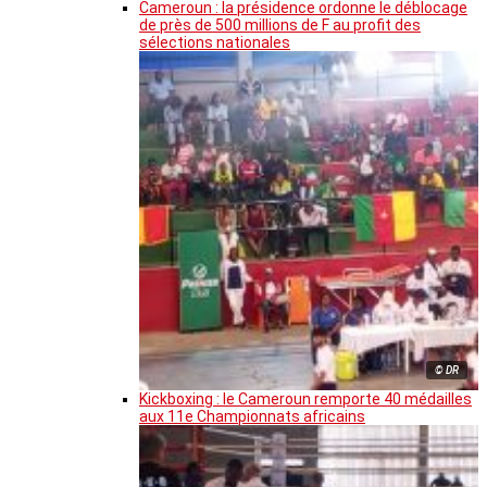
Cameroun : la présidence ordonne le déblocage
de près de 500 millions de F au profit des
sélections nationales
© DR
Kickboxing : le Cameroun remporte 40 médailles
aux 11e Championnats africains