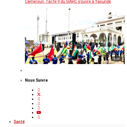
Cameroun : l’acte 9 du SIARC s’ouvre à Yaoundé
© DR
Nous Suivre
Santé