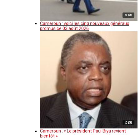
© DR
Cameroun : voici les cinq nouveaux généraux
promus ce 03 août 2026
© DR
Cameroun : « Le président Paul Biya revient
bientôt »