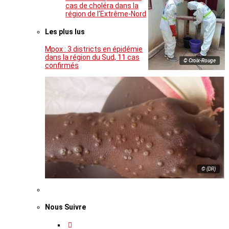
cas de choléra dans la
région de l’Extrême-Nord
Les plus lus
Mpox : 3 districts en épidémie
dans la région du Sud, 11 cas
© Croix-Rouge
confirmés
© (DR)
Nous Suivre