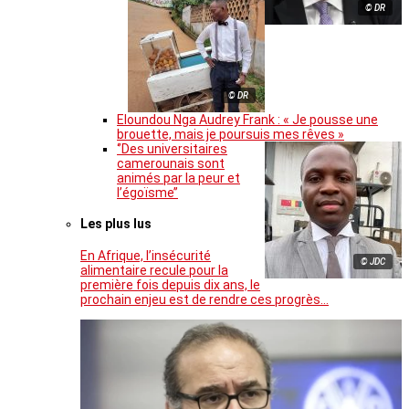
© DR
© DR
Eloundou Nga Audrey Frank : « Je pousse une
brouette, mais je poursuis mes rêves »
‘’Des universitaires
camerounais sont
animés par la peur et
l’égoïsme’’
Les plus lus
En Afrique, l’insécurité
© JDC
alimentaire recule pour la
première fois depuis dix ans, le
prochain enjeu est de rendre ces progrès…