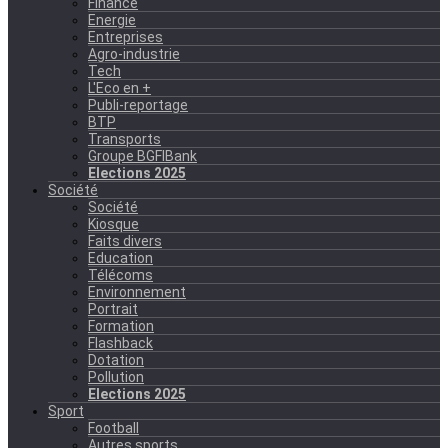
Finance
Energie
Entreprises
Agro-industrie
Tech
L'Eco en +
Publi-reportage
BTP
Transports
Groupe BGFIBank
Elections 2025
Société
Société
Kiosque
Faits divers
Education
Télécoms
Environnement
Portrait
Formation
Flashback
Dotation
Pollution
Elections 2025
Sport
Football
Autres sports