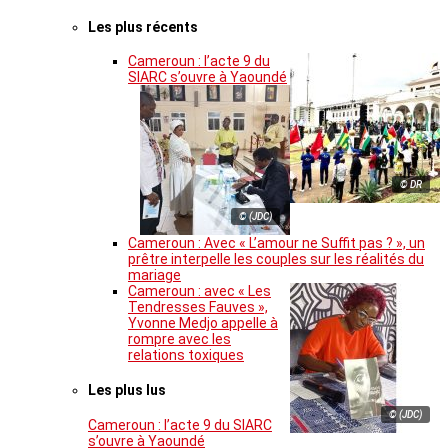
Les plus récents
Cameroun : l’acte 9 du
SIARC s’ouvre à Yaoundé
© DR
© (JDC)
Cameroun : Avec « L’amour ne Suffit pas ? », un
prêtre interpelle les couples sur les réalités du
mariage
Cameroun : avec « Les
Tendresses Fauves »,
Yvonne Medjo appelle à
rompre avec les
relations toxiques
Les plus lus
© (JDC)
Cameroun : l’acte 9 du SIARC
s’ouvre à Yaoundé