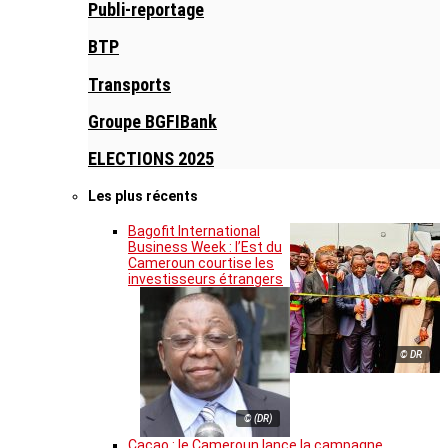
Publi-reportage
BTP
Transports
Groupe BGFIBank
ELECTIONS 2025
Les plus récents
Bagofit International
Business Week : l’Est du
Cameroun courtise les
investisseurs étrangers
© DR
© (DR)
Cacao : le Cameroun lance la campagne