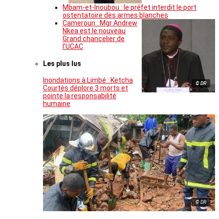
Mbam-et-Inoubou : le préfet interdit le port
ostentatoire des armes blanches
Cameroun : Mgr Andrew
Nkea est le nouveau
Grand chancelier de
l’UCAC
Les plus lus
Inondations à Limbé : Ketcha
© DR
Courtès déplore 3 morts et
pointe la responsabilité
humaine
© DR