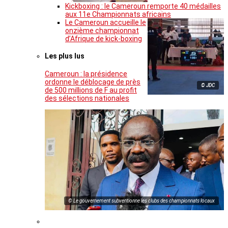
Kickboxing : le Cameroun remporte 40 médailles
aux 11e Championnats africains
Le Cameroun accueille le
onzième championnat
d’Afrique de kick-boxing
Les plus lus
Cameroun : la présidence
ordonne le déblocage de près
© JDC
de 500 millions de F au profit
des sélections nationales
© Le gouvernement subventionne les clubs des championnats locaux