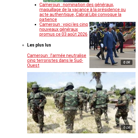
Cameroun : nomination des généraux,
maquillage de la vacance à la présidence ou
acte authentique, Cabral Libii convoque la
patience
Cameroun : voici les cinq
nouveaux généraux
promus ce 03 août 2026
Les plus lus
Cameroun : l’armée neutralise
cinq terroristes dans le Sud-
© DR
Ouest
© DR