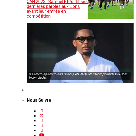
CAN 2023 : Samuel Eto’o dit ses
dernières paroles aux Lions
avant leur entrée en
compétition
© Cameroun,Cameroun vs Guinée,CAN 2023,Côte d’Ivoire,Samuel Eto’o,Lions
Indomptables
Nous Suivre