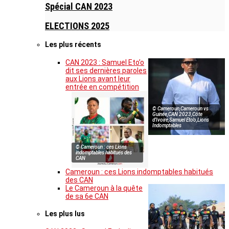
Spécial CAN 2023
ELECTIONS 2025
Les plus récents
CAN 2023 : Samuel Eto’o
dit ses dernières paroles
aux Lions avant leur
entrée en compétition
© Cameroun,Cameroun vs
Guinée,CAN 2023,Côte
d’Ivoire,Samuel Eto’o,Lions
Indomptables
© Cameroun : ces Lions
indomptables habitués des
CAN
Cameroun : ces Lions indomptables habitués
des CAN
Le Cameroun à la quête
de sa 6e CAN
Les plus lus