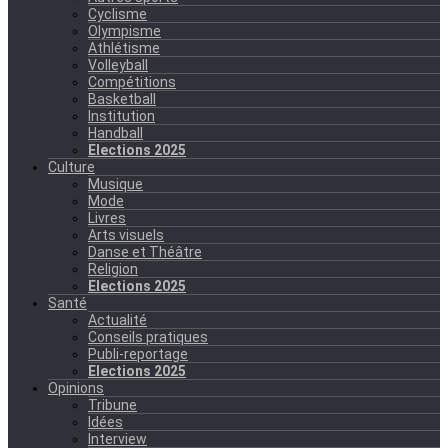
Cyclisme
Olympisme
Athlétisme
Volleyball
Compétitions
Basketball
Institution
Handball
Elections 2025
Culture
Musique
Mode
Livres
Arts visuels
Danse et Théâtre
Religion
Elections 2025
Santé
Actualité
Conseils pratiques
Publi-reportage
Elections 2025
Opinions
Tribune
Idées
Interview