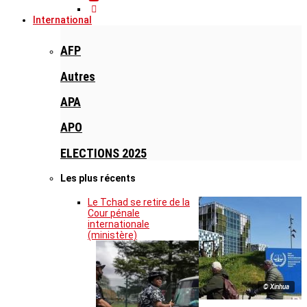
International
AFP
Autres
APA
APO
ELECTIONS 2025
Les plus récents
Le Tchad se retire de la
Cour pénale
internationale
(ministère)
© Xinhua