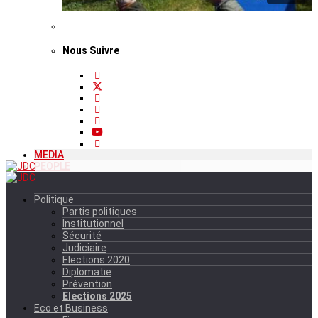
Nous Suivre
MEDIA
PEOPLE
Politique
Partis politiques
Institutionnel
Sécurité
Judiciaire
Elections 2020
Diplomatie
Prévention
Elections 2025
Eco et Business