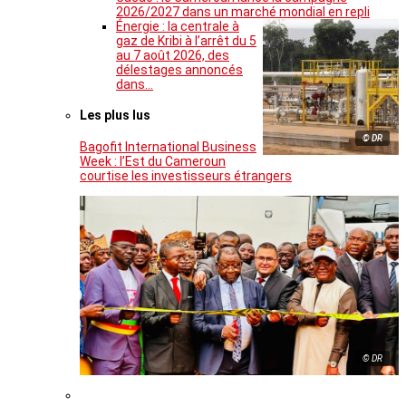
2026/2027 dans un marché mondial en repli
Énergie : la centrale à
gaz de Kribi à l’arrêt du 5
au 7 août 2026, des
délestages annoncés
dans…
Les plus lus
© DR
Bagofit International Business
Week : l’Est du Cameroun
courtise les investisseurs étrangers
© DR