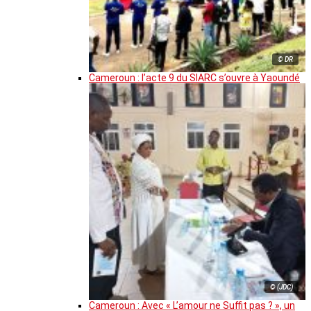
© DR
Cameroun : l’acte 9 du SIARC s’ouvre à Yaoundé
© (JDC)
Cameroun : Avec « L’amour ne Suffit pas ? », un