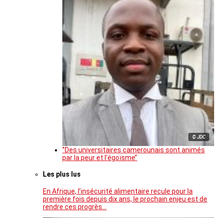
© JDC
‘’Des universitaires camerounais sont animés
par la peur et l’égoïsme’’
Les plus lus
En Afrique, l’insécurité alimentaire recule pour la
première fois depuis dix ans, le prochain enjeu est de
rendre ces progrès…