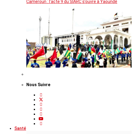
Cameroun : l’acte 9 du SIARC s’ouvre à Yaoundé
© DR
Nous Suivre
Santé