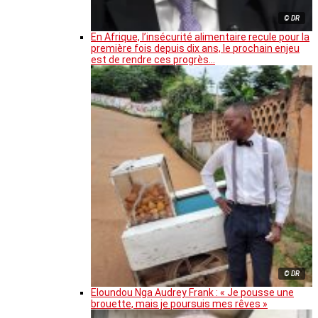
© DR
En Afrique, l’insécurité alimentaire recule pour la
première fois depuis dix ans, le prochain enjeu
est de rendre ces progrès…
© DR
Eloundou Nga Audrey Frank : « Je pousse une
brouette, mais je poursuis mes rêves »