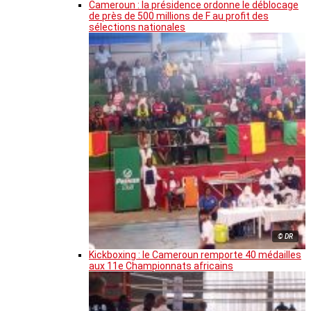
Cameroun : la présidence ordonne le déblocage
de près de 500 millions de F au profit des
sélections nationales
© DR
Kickboxing : le Cameroun remporte 40 médailles
aux 11e Championnats africains