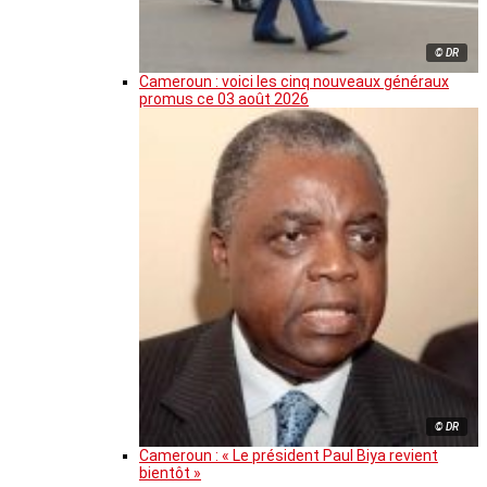
© DR
Cameroun : voici les cinq nouveaux généraux
promus ce 03 août 2026
© DR
Cameroun : « Le président Paul Biya revient
bientôt »