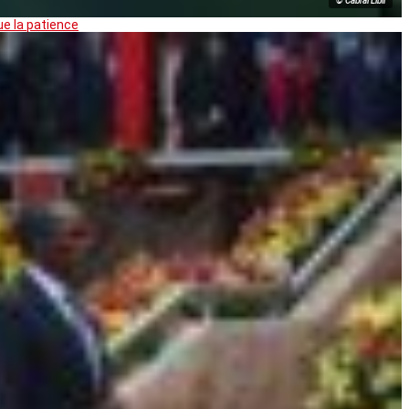
© Cabral Libii
ue la patience