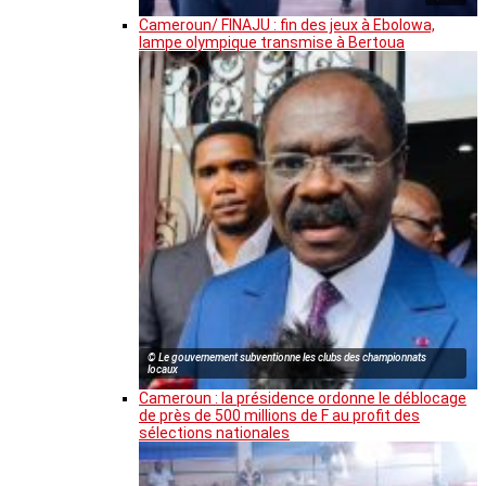
Cameroun/ FINAJU : fin des jeux à Ebolowa,
lampe olympique transmise à Bertoua
© Le gouvernement subventionne les clubs des championnats
locaux
Cameroun : la présidence ordonne le déblocage
de près de 500 millions de F au profit des
sélections nationales