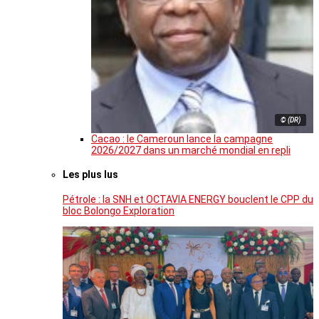
© (DR)
Cacao : le Cameroun lance la campagne
2026/2027 dans un marché mondial en repli
Les plus lus
Pétrole : la SNH et OCTAVIA ENERGY bouclent le CPP du
bloc Bolongo Exploration