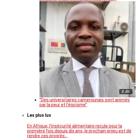
© JDC
‘’Des universitaires camerounais sont animés
par la peur et l’égoïsme’’
Les plus lus
En Afrique, l’insécurité alimentaire recule pour la
première fois depuis dix ans, le prochain enjeu est de
rendre ces progrès…