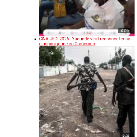
© Crtv
CINA-JEDI 2026 : Yaoundé veut reconnecter sa
diaspora jeune au Cameroun
© DR