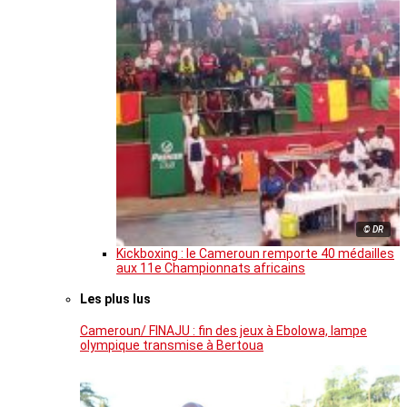
© DR
Kickboxing : le Cameroun remporte 40 médailles
aux 11e Championnats africains
Les plus lus
Cameroun/ FINAJU : fin des jeux à Ebolowa, lampe
olympique transmise à Bertoua