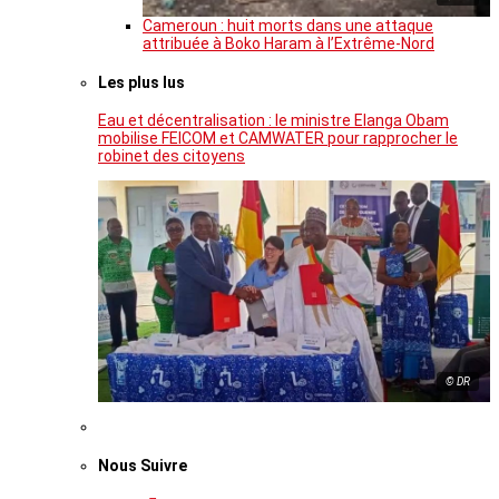
Cameroun : huit morts dans une attaque
attribuée à Boko Haram à l’Extrême-Nord
Les plus lus
Eau et décentralisation : le ministre Elanga Obam
mobilise FEICOM et CAMWATER pour rapprocher le
robinet des citoyens
© DR
Nous Suivre