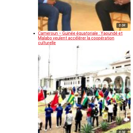
© DR
Cameroun – Guinée équatoriale : Yaoundé et
Malabo veulent accélérer la coopération
culturelle
© DR