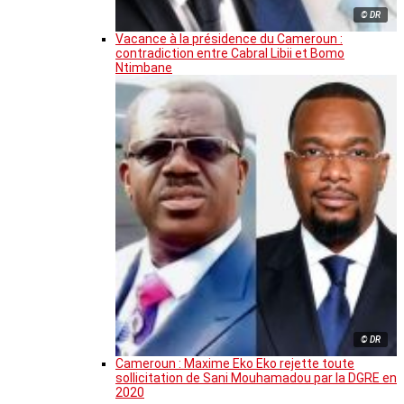
© DR
Vacance à la présidence du Cameroun :
contradiction entre Cabral Libii et Bomo
Ntimbane
© DR
Cameroun : Maxime Eko Eko rejette toute
sollicitation de Sani Mouhamadou par la DGRE en
2020