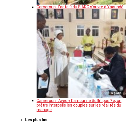
Cameroun : l’acte 9 du SIARC s’ouvre à Yaoundé
© (JDC)
Cameroun : Avec « L’amour ne Suffit pas ? », un
prêtre interpelle les couples sur les réalités du
mariage
Les plus lus