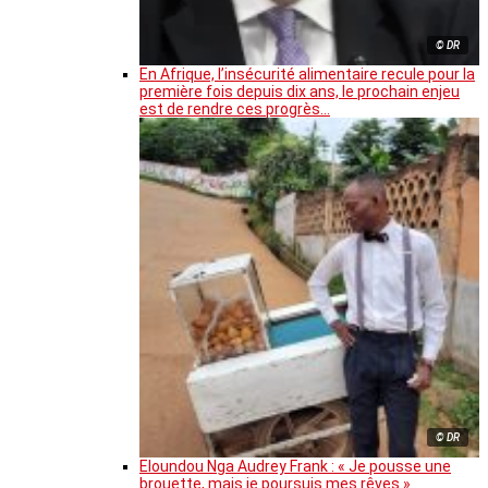
© DR
En Afrique, l’insécurité alimentaire recule pour la
première fois depuis dix ans, le prochain enjeu
est de rendre ces progrès…
© DR
Eloundou Nga Audrey Frank : « Je pousse une
brouette, mais je poursuis mes rêves »