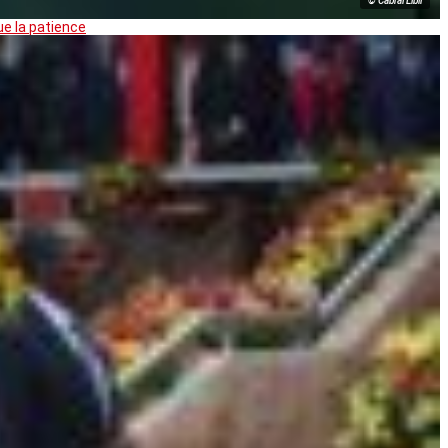
© Cabral Libii
ue la patience