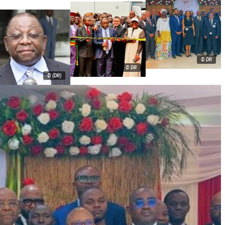
© DR
© DR
© (DR)