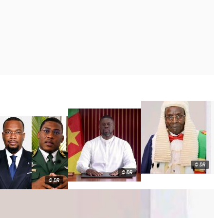
© DR
© DR
© DR