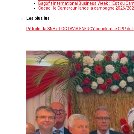
Bagofit International Business Week : l’Est du Ca
Cacao : le Cameroun lance la campagne 2026/202
Les plus lus
Pétrole : la SNH et OCTAVIA ENERGY bouclent le CPP du 