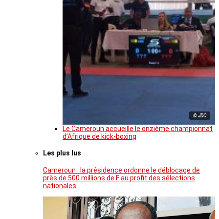
© JDC
Le Cameroun accueille le onzième championnat
d’Afrique de kick-boxing
Les plus lus
Cameroun : la présidence ordonne le déblocage de
près de 500 millions de F au profit des sélections
nationales