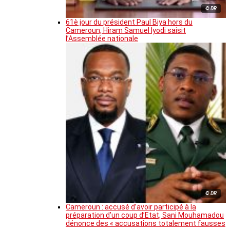
© DR
61è jour du président Paul Biya hors du
Cameroun, Hiram Samuel Iyodi saisit
l’Assemblée nationale
© DR
Cameroun : accusé d’avoir participé à la
préparation d’un coup d’Etat, Sani Mouhamadou
dénonce des « accusations totalement fausses