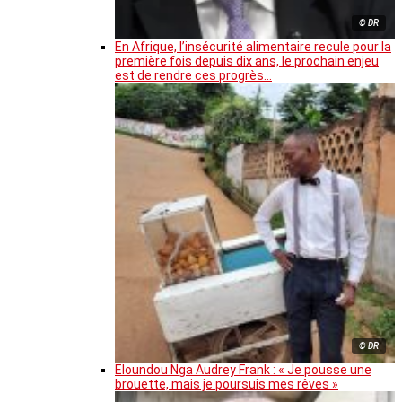
© DR
En Afrique, l’insécurité alimentaire recule pour la
première fois depuis dix ans, le prochain enjeu
est de rendre ces progrès…
© DR
Eloundou Nga Audrey Frank : « Je pousse une
brouette, mais je poursuis mes rêves »