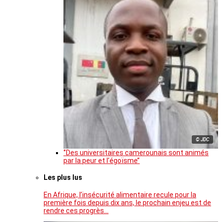
© JDC
‘’Des universitaires camerounais sont animés
par la peur et l’égoïsme’’
Les plus lus
En Afrique, l’insécurité alimentaire recule pour la
première fois depuis dix ans, le prochain enjeu est de
rendre ces progrès…