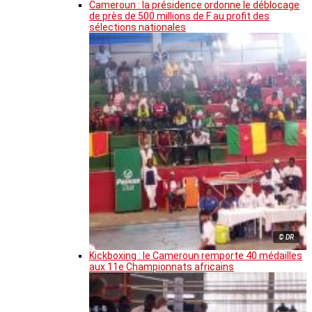
Cameroun : la présidence ordonne le déblocage
de près de 500 millions de F au profit des
sélections nationales
© DR
Kickboxing : le Cameroun remporte 40 médailles
aux 11e Championnats africains