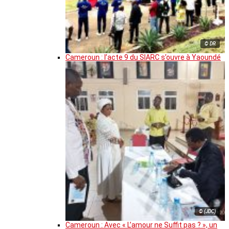
© DR
Cameroun : l’acte 9 du SIARC s’ouvre à Yaoundé
© (JDC)
Cameroun : Avec « L’amour ne Suffit pas ? », un