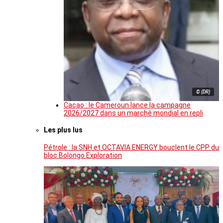
© (DR)
Cacao : le Cameroun lance la campagne
2026/2027 dans un marché mondial en repli
Les plus lus
Pétrole : la SNH et OCTAVIA ENERGY bouclent le CPP du
bloc Bolongo Exploration