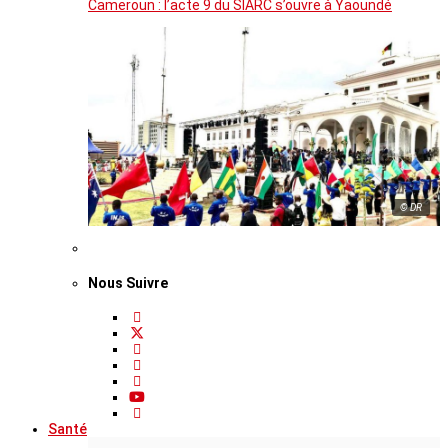
Cameroun : l’acte 9 du SIARC s’ouvre à Yaoundé
© DR
Nous Suivre
Santé