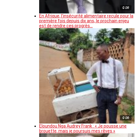
© DR
En Afrique, l’insécurité alimentaire recule pour la
première fois depuis dix ans, le prochain enjeu
est de rendre ces progrès…
© DR
Eloundou Nga Audrey Frank : « Je pousse une
brouette, mais je poursuis mes rêves »