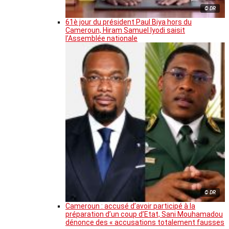
© DR
61è jour du président Paul Biya hors du
Cameroun, Hiram Samuel Iyodi saisit
l’Assemblée nationale
© DR
Cameroun : accusé d’avoir participé à la
préparation d’un coup d’Etat, Sani Mouhamadou
dénonce des « accusations totalement fausses