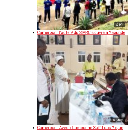
© DR
Cameroun : l’acte 9 du SIARC s’ouvre à Yaoundé
© (JDC)
Cameroun : Avec « L’amour ne Suffit pas ? », un