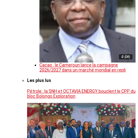
© (DR)
Cacao : le Cameroun lance la campagne
2026/2027 dans un marché mondial en repli
Les plus lus
Pétrole : la SNH et OCTAVIA ENERGY bouclent le CPP du
bloc Bolongo Exploration