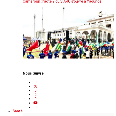
Cameroun : l’acte 9 du SIARC s’ouvre à Yaoundé
© DR
Nous Suivre
Santé