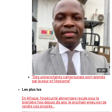
© JDC
‘’Des universitaires camerounais sont animés
par la peur et l’égoïsme’’
Les plus lus
En Afrique, l’insécurité alimentaire recule pour la
première fois depuis dix ans, le prochain enjeu est de
rendre ces progrès…