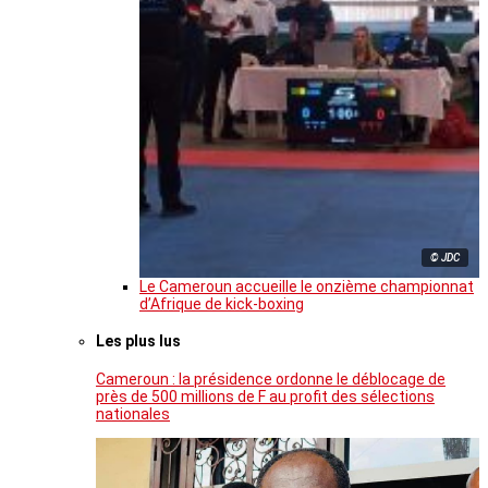
© JDC
Le Cameroun accueille le onzième championnat
d’Afrique de kick-boxing
Les plus lus
Cameroun : la présidence ordonne le déblocage de
près de 500 millions de F au profit des sélections
nationales