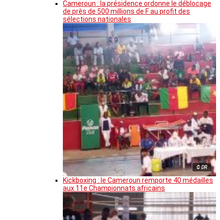
Cameroun : la présidence ordonne le déblocage
de près de 500 millions de F au profit des
sélections nationales
© DR
Kickboxing : le Cameroun remporte 40 médailles
aux 11e Championnats africains