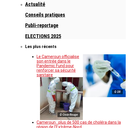
Actualité
Conseils pratiques
Publi-reportage
ELECTIONS 2025
Les plus récents
Le Cameroun officialise
son entrée dans le
Pandemic Fund pour
renforcer sa sécurité
sanitaire
© DR
© Croix-Rouge
Cameroun : plus de 500 cas de choléra dans la
région de l’Extrême-Nord