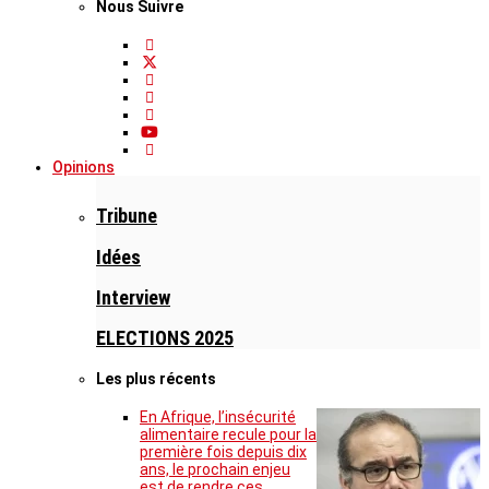
Nous Suivre
Opinions
Tribune
Idées
Interview
ELECTIONS 2025
Les plus récents
En Afrique, l’insécurité
alimentaire recule pour la
première fois depuis dix
ans, le prochain enjeu
est de rendre ces