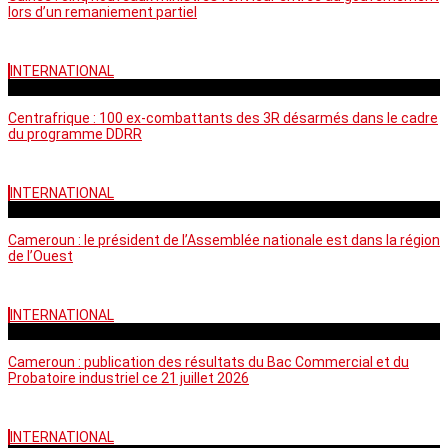
lors d’un remaniement partiel
INTERNATIONAL
mardi - 15:39 GMT
Centrafrique : 100 ex-combattants des 3R désarmés dans le cadre
du programme DDRR
INTERNATIONAL
vendredi - 14:20 GMT
Cameroun : le président de l’Assemblée nationale est dans la région
de l’Ouest
INTERNATIONAL
mardi - 06:36 GMT
Cameroun : publication des résultats du Bac Commercial et du
Probatoire industriel ce 21 juillet 2026
INTERNATIONAL