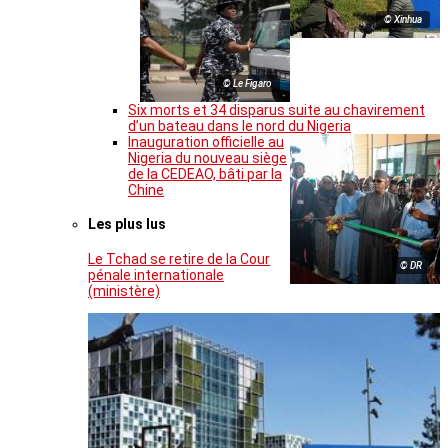
© Xinhua
© Le Figaro
Six morts et 34 disparus suite au chavirement
d’un bateau dans le nord du Nigeria
Inauguration officielle au
Nigeria du nouveau siège
de la CEDEAO, bâti par la
Chine
Les plus lus
Le Tchad se retire de la Cour
© DR
pénale internationale
(ministère)