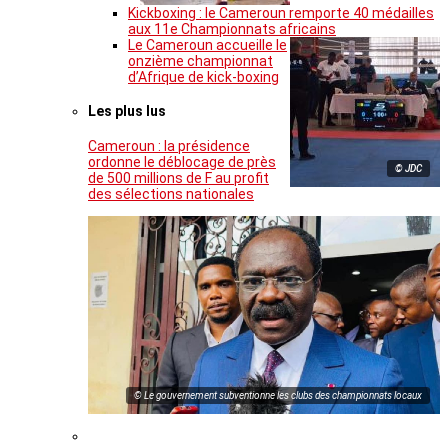
Kickboxing : le Cameroun remporte 40 médailles
aux 11e Championnats africains
Le Cameroun accueille le
onzième championnat
d’Afrique de kick-boxing
Les plus lus
Cameroun : la présidence
ordonne le déblocage de près
© JDC
de 500 millions de F au profit
des sélections nationales
© Le gouvernement subventionne les clubs des championnats locaux