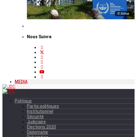
© Xinhua
Nous Suivre
MEDIA
PEOPLE
Politique
Partis politiques
Institutionnel
Sécurité
Judiciaire
Elections 2020
Diplomatie