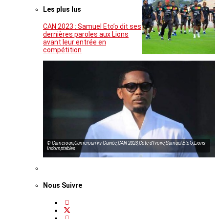
Les plus lus
CAN 2023 : Samuel Eto’o dit ses
dernières paroles aux Lions
avant leur entrée en
compétition
© Cameroun,Cameroun vs Guinée,CAN 2023,Côte d’Ivoire,Samuel Eto’o,Lions
Indomptables
Nous Suivre