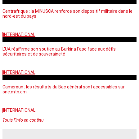
vendredi - 06:59 GMT
Centrafrique : la MINUSCA renforce son dispositif militaire dans le
nord-est du pays
INTERNATIONAL
vendredi - 06:58 GMT
L’UA réaffirme son soutien au Burkina Faso face aux défis
sécuritaires et de souveraineté
INTERNATIONAL
mercredi - 10:46 GMT
Cameroun : les résultats du Bac général sont accessibles sur
one.mtn.cm
INTERNATIONAL
Toute l’info en continu