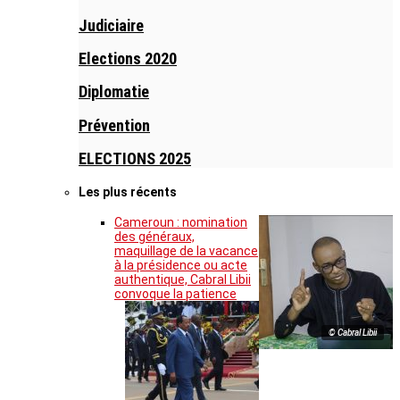
Judiciaire
Elections 2020
Diplomatie
Prévention
ELECTIONS 2025
Les plus récents
Cameroun : nomination
des généraux,
maquillage de la vacance
à la présidence ou acte
authentique, Cabral Libii
convoque la patience
© Cabral Libii