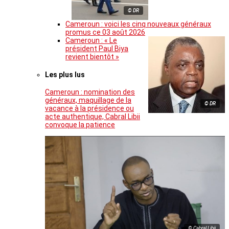
© DR
Cameroun : voici les cinq nouveaux généraux
promus ce 03 août 2026
Cameroun : « Le
président Paul Biya
revient bientôt »
Les plus lus
Cameroun : nomination des
généraux, maquillage de la
© DR
vacance à la présidence ou
acte authentique, Cabral Libii
convoque la patience
© Cabral Libii