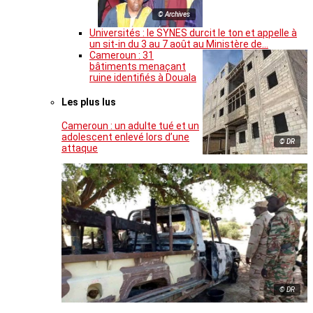
© Archives
Universités : le SYNES durcit le ton et appelle à
un sit-in du 3 au 7 août au Ministère de…
Cameroun : 31
bâtiments menaçant
ruine identifiés à Douala
Les plus lus
Cameroun : un adulte tué et un
adolescent enlevé lors d’une
© DR
attaque
© DR