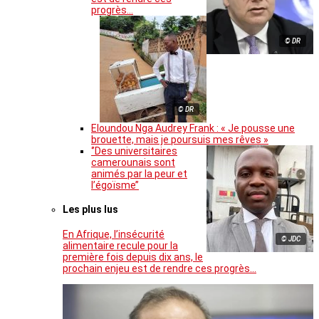
progrès…
© DR
© DR
Eloundou Nga Audrey Frank : « Je pousse une
brouette, mais je poursuis mes rêves »
‘’Des universitaires
camerounais sont
animés par la peur et
l’égoïsme’’
Les plus lus
En Afrique, l’insécurité
© JDC
alimentaire recule pour la
première fois depuis dix ans, le
prochain enjeu est de rendre ces progrès…