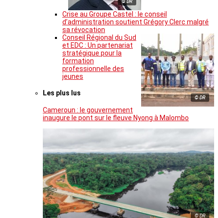
© DR
Crise au Groupe Castel : le conseil
d’administration soutient Grégory Clerc malgré
sa révocation
Conseil Régional du Sud
et EDC : Un partenariat
stratégique pour la
formation
professionnelle des
jeunes
Les plus lus
© DR
Cameroun : le gouvernement
inaugure le pont sur le fleuve Nyong à Malombo
© DR