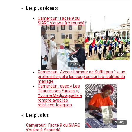
Les plus récents
Cameroun : l’acte 9 du
SIARC s’ouvre à Yaoundé
© DR
© (JDC)
Cameroun : Avec « L’amour ne Suffit pas ? », un
prêtre interpelle les couples sur les réalités du
mariage
Cameroun : avec « Les
Tendresses Fauves »,
Yvonne Medjo appelle à
rompre avec les
relations toxiques
Les plus lus
© (JDC)
Cameroun : l’acte 9 du SIARC
s’ouvre à Yaoundé