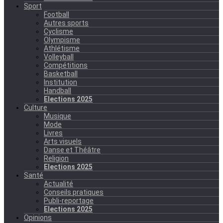
Sport
Football
Autres sports
Cyclisme
Olympisme
Athlétisme
Volleyball
Compétitions
Basketball
Institution
Handball
Elections 2025
Culture
Musique
Mode
Livres
Arts visuels
Danse et Théâtre
Religion
Elections 2025
Santé
Actualité
Conseils pratiques
Publi-reportage
Elections 2025
Opinions