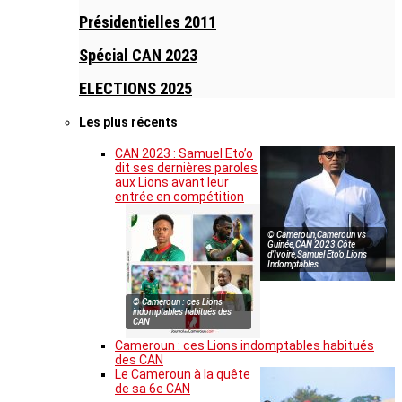
Présidentielles 2011
Spécial CAN 2023
ELECTIONS 2025
Les plus récents
CAN 2023 : Samuel Eto’o
dit ses dernières paroles
aux Lions avant leur
entrée en compétition
© Cameroun,Cameroun vs
Guinée,CAN 2023,Côte
d’Ivoire,Samuel Eto’o,Lions
Indomptables
© Cameroun : ces Lions
indomptables habitués des
CAN
Cameroun : ces Lions indomptables habitués
des CAN
Le Cameroun à la quête
de sa 6e CAN