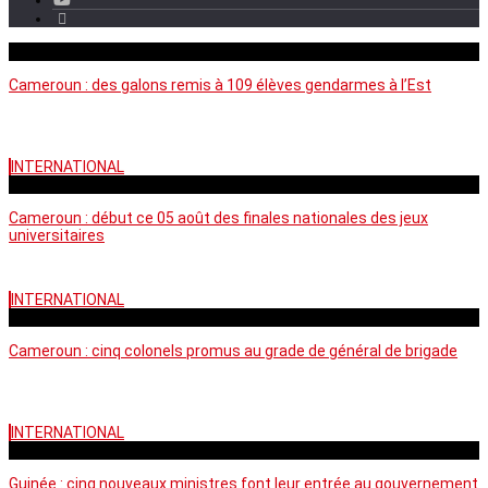
mercredi - 11:11 GMT
Cameroun : des galons remis à 109 élèves gendarmes à l’Est
INTERNATIONAL
mercredi - 10:50 GMT
Cameroun : début ce 05 août des finales nationales des jeux
universitaires
INTERNATIONAL
lundi - 16:32 GMT
Cameroun : cinq colonels promus au grade de général de brigade
INTERNATIONAL
mardi - 15:43 GMT
Guinée : cinq nouveaux ministres font leur entrée au gouvernement