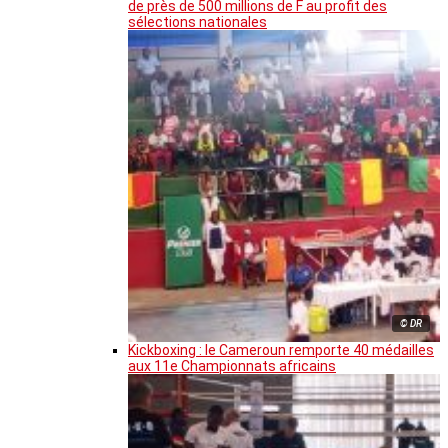
de près de 500 millions de F au profit des
sélections nationales
© DR
Kickboxing : le Cameroun remporte 40 médailles
aux 11e Championnats africains