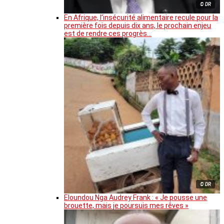
© DR
En Afrique, l’insécurité alimentaire recule pour la
première fois depuis dix ans, le prochain enjeu
est de rendre ces progrès…
© DR
Eloundou Nga Audrey Frank : « Je pousse une
brouette, mais je poursuis mes rêves »