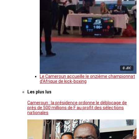
© JDC
Le Cameroun accueille le onzième championnat
d’Afrique de kick-boxing
Les plus lus
Cameroun : la présidence ordonne le déblocage de
près de 500 millions de F au profit des sélections
nationales