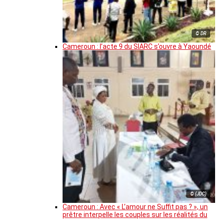
© DR
Cameroun : l’acte 9 du SIARC s’ouvre à Yaoundé
© (JDC)
Cameroun : Avec « L’amour ne Suffit pas ? », un
prêtre interpelle les couples sur les réalités du