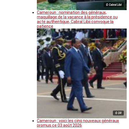
© Cabral Libii
Cameroun : nomination des généraux,
maquillage de la vacance à la présidence ou
acte authentique, Cabral Libii convoque la
patience
© DR
Cameroun : voici les cinq nouveaux généraux
promus ce 03 août 2026