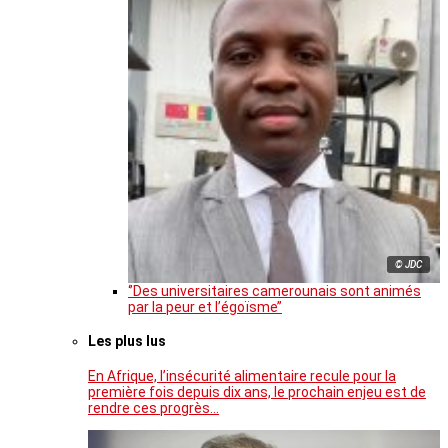
© JDC
‘’Des universitaires camerounais sont animés
par la peur et l’égoïsme’’
Les plus lus
En Afrique, l’insécurité alimentaire recule pour la
première fois depuis dix ans, le prochain enjeu est de
rendre ces progrès…