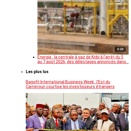
© DR
Énergie : la centrale à gaz de Kribi à l’arrêt du 5
au 7 août 2026, des délestages annoncés dans…
Les plus lus
Bagofit International Business Week : l’Est du
Cameroun courtise les investisseurs étrangers