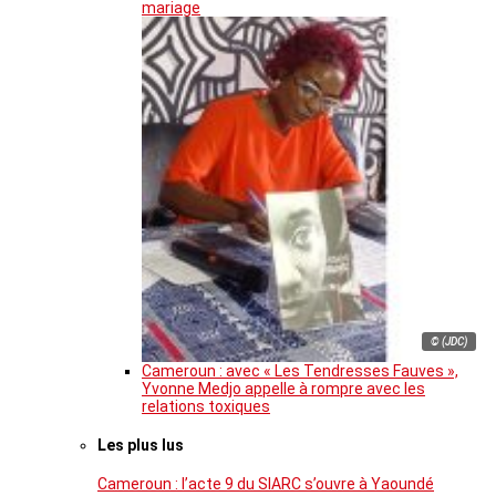
mariage
© (JDC)
Cameroun : avec « Les Tendresses Fauves »,
Yvonne Medjo appelle à rompre avec les
relations toxiques
Les plus lus
Cameroun : l’acte 9 du SIARC s’ouvre à Yaoundé