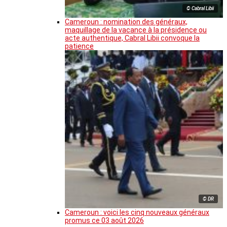
© Cabral Libii
Cameroun : nomination des généraux,
maquillage de la vacance à la présidence ou
acte authentique, Cabral Libii convoque la
patience
© DR
Cameroun : voici les cinq nouveaux généraux
promus ce 03 août 2026