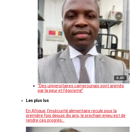
© JDC
‘’Des universitaires camerounais sont animés
par la peur et l’égoïsme’’
Les plus lus
En Afrique, l’insécurité alimentaire recule pour la
première fois depuis dix ans, le prochain enjeu est de
rendre ces progrès…