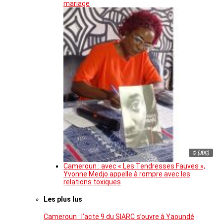
mariage
© (JDC)
Cameroun : avec « Les Tendresses Fauves »,
Yvonne Medjo appelle à rompre avec les
relations toxiques
Les plus lus
Cameroun : l’acte 9 du SIARC s’ouvre à Yaoundé