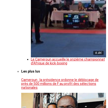
© JDC
Le Cameroun accueille le onzième championnat
d’Afrique de kick-boxing
Les plus lus
Cameroun : la présidence ordonne le déblocage de
près de 500 millions de F au profit des sélections
nationales