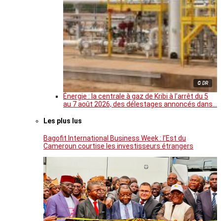
© DR
Énergie : la centrale à gaz de Kribi à l’arrêt du 5
au 7 août 2026, des délestages annoncés dans…
Les plus lus
Bagofit International Business Week : l’Est du
Cameroun courtise les investisseurs étrangers