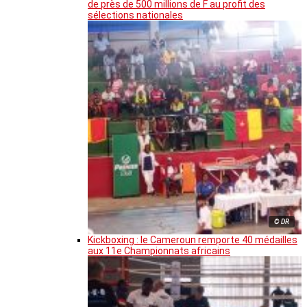
de près de 500 millions de F au profit des
sélections nationales
© DR
Kickboxing : le Cameroun remporte 40 médailles
aux 11e Championnats africains