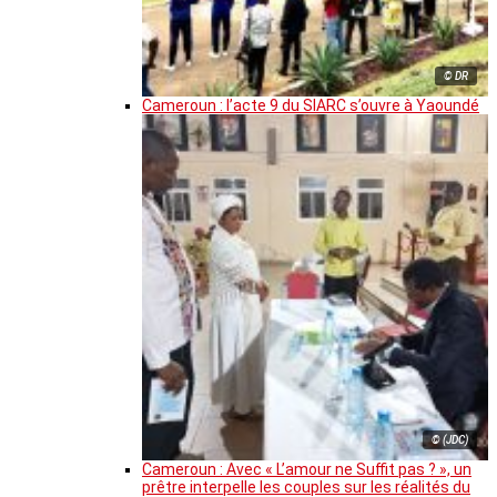
© DR
Cameroun : l’acte 9 du SIARC s’ouvre à Yaoundé
© (JDC)
Cameroun : Avec « L’amour ne Suffit pas ? », un
prêtre interpelle les couples sur les réalités du