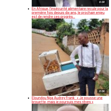
© DR
En Afrique, l’insécurité alimentaire recule pour la
première fois depuis dix ans, le prochain enjeu
est de rendre ces progrès…
© DR
Eloundou Nga Audrey Frank : « Je pousse une
brouette, mais je poursuis mes rêves »