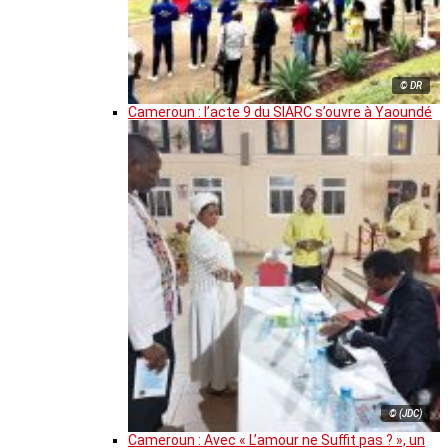
© DR
Cameroun : l’acte 9 du SIARC s’ouvre à Yaoundé
© (JDC)
Cameroun : Avec « L’amour ne Suffit pas ? », un