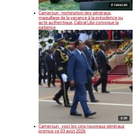
© Cabral Libii
Cameroun : nomination des généraux,
maquillage de la vacance à la présidence ou
acte authentique, Cabral Libii convoque la
patience
© DR
Cameroun : voici les cinq nouveaux généraux
promus ce 03 août 2026