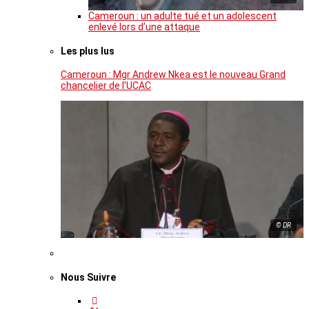
Cameroun : un adulte tué et un adolescent
enlevé lors d’une attaque
Les plus lus
Cameroun : Mgr Andrew Nkea est le nouveau Grand
chancelier de l’UCAC
© DR
Nous Suivre