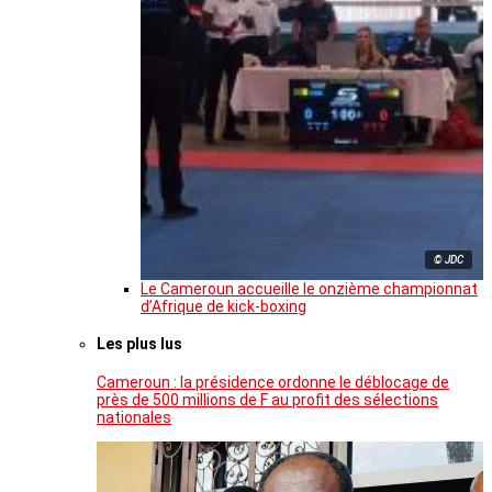
© JDC
Le Cameroun accueille le onzième championnat
d’Afrique de kick-boxing
Les plus lus
Cameroun : la présidence ordonne le déblocage de
près de 500 millions de F au profit des sélections
nationales