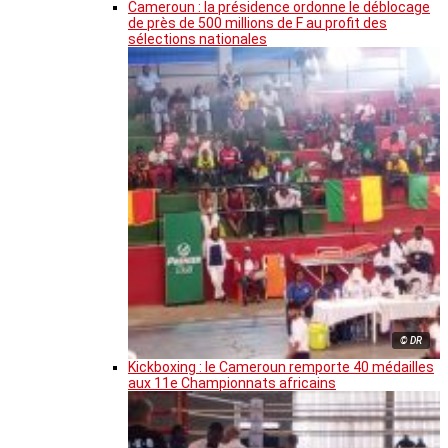
Cameroun : la présidence ordonne le déblocage
de près de 500 millions de F au profit des
sélections nationales
© DR
Kickboxing : le Cameroun remporte 40 médailles
aux 11e Championnats africains