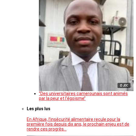
© JDC
‘’Des universitaires camerounais sont animés
par la peur et l’égoïsme’’
Les plus lus
En Afrique, l’insécurité alimentaire recule pour la
première fois depuis dix ans, le prochain enjeu est de
rendre ces progrès…