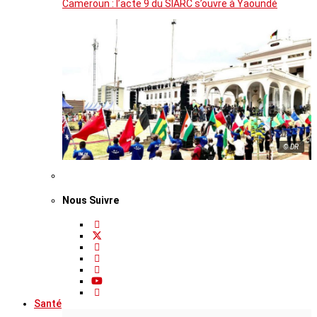
Cameroun : l’acte 9 du SIARC s’ouvre à Yaoundé
© DR
Nous Suivre
Santé