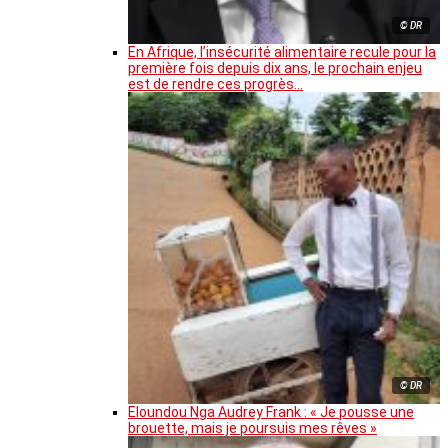
© DR
En Afrique, l’insécurité alimentaire recule pour la
première fois depuis dix ans, le prochain enjeu
est de rendre ces progrès…
© DR
Eloundou Nga Audrey Frank : « Je pousse une
brouette, mais je poursuis mes rêves »