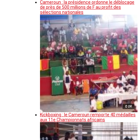
Cameroun : la présidence ordonne le déblocage
de près de 500 millions de F au profit des
sélections nationales
© DR
Kickboxing : le Cameroun remporte 40 médailles
aux 11e Championnats africains