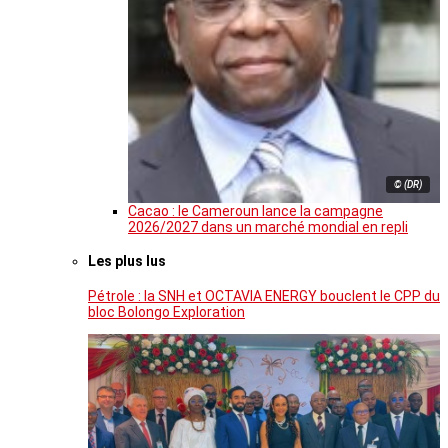
© (DR)
Cacao : le Cameroun lance la campagne
2026/2027 dans un marché mondial en repli
Les plus lus
Pétrole : la SNH et OCTAVIA ENERGY bouclent le CPP du
bloc Bolongo Exploration