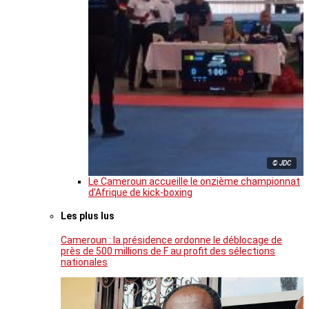
© JDC
Le Cameroun accueille le onzième championnat
d’Afrique de kick-boxing
Les plus lus
Cameroun : la présidence ordonne le déblocage de
près de 500 millions de F au profit des sélections
nationales