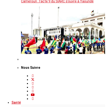
Cameroun : l’acte 9 du SIARC s’ouvre à Yaoundé
© DR
Nous Suivre
Santé