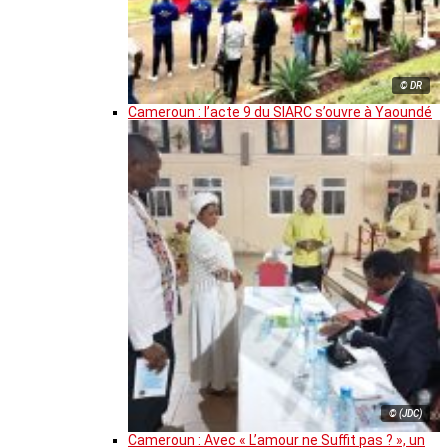
© DR
Cameroun : l’acte 9 du SIARC s’ouvre à Yaoundé
© (JDC)
Cameroun : Avec « L’amour ne Suffit pas ? », un