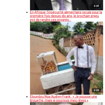
© DR
En Afrique, l’insécurité alimentaire recule pour la
première fois depuis dix ans, le prochain enjeu
est de rendre ces progrès…
© DR
Eloundou Nga Audrey Frank : « Je pousse une
brouette, mais je poursuis mes rêves »