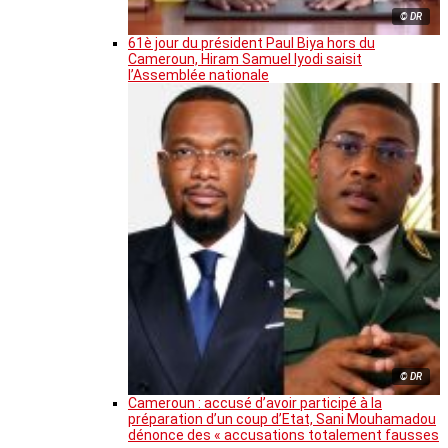
© DR
61è jour du président Paul Biya hors du
Cameroun, Hiram Samuel Iyodi saisit
l’Assemblée nationale
© DR
Cameroun : accusé d’avoir participé à la
préparation d’un coup d’Etat, Sani Mouhamadou
dénonce des « accusations totalement fausses