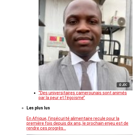
© JDC
‘’Des universitaires camerounais sont animés
par la peur et l’égoïsme’’
Les plus lus
En Afrique, l’insécurité alimentaire recule pour la
première fois depuis dix ans, le prochain enjeu est de
rendre ces progrès…