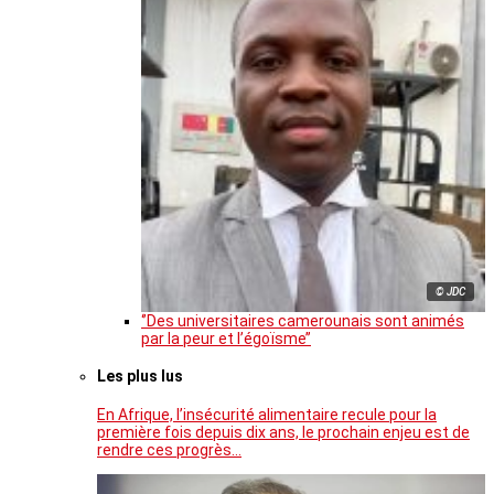
© JDC
‘’Des universitaires camerounais sont animés
par la peur et l’égoïsme’’
Les plus lus
En Afrique, l’insécurité alimentaire recule pour la
première fois depuis dix ans, le prochain enjeu est de
rendre ces progrès…