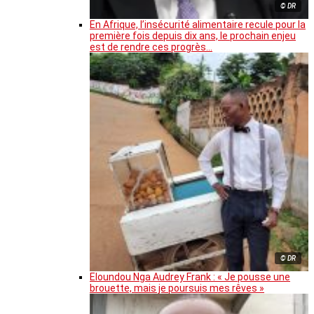
© DR
En Afrique, l’insécurité alimentaire recule pour la
première fois depuis dix ans, le prochain enjeu
est de rendre ces progrès…
© DR
Eloundou Nga Audrey Frank : « Je pousse une
brouette, mais je poursuis mes rêves »