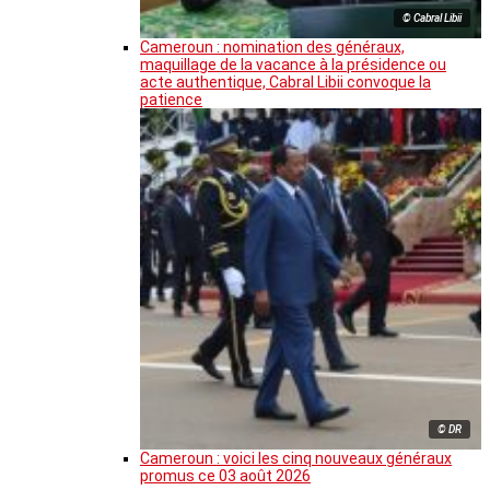
© Cabral Libii
Cameroun : nomination des généraux,
maquillage de la vacance à la présidence ou
acte authentique, Cabral Libii convoque la
patience
© DR
Cameroun : voici les cinq nouveaux généraux
promus ce 03 août 2026