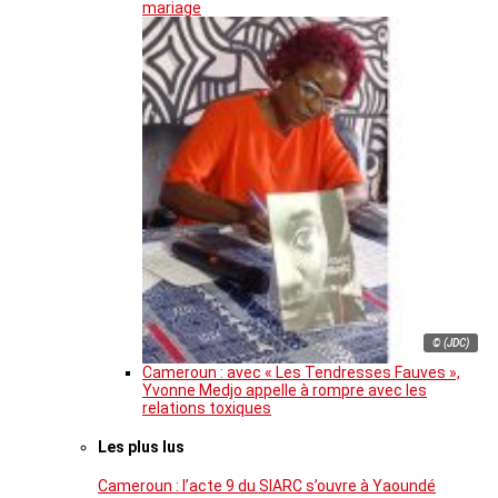
mariage
© (JDC)
Cameroun : avec « Les Tendresses Fauves »,
Yvonne Medjo appelle à rompre avec les
relations toxiques
Les plus lus
Cameroun : l’acte 9 du SIARC s’ouvre à Yaoundé