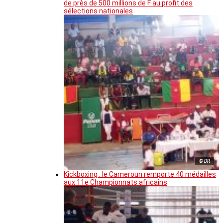
de près de 500 millions de F au profit des
sélections nationales
© DR
Kickboxing : le Cameroun remporte 40 médailles
aux 11e Championnats africains