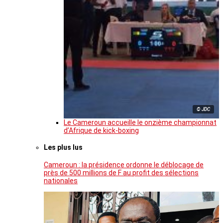
© JDC
Le Cameroun accueille le onzième championnat
d’Afrique de kick-boxing
Les plus lus
Cameroun : la présidence ordonne le déblocage de
près de 500 millions de F au profit des sélections
nationales