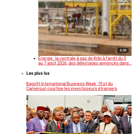
© DR
Énergie : la centrale à gaz de Kribi à l’arrêt du 5
au 7 août 2026, des délestages annoncés dans…
Les plus lus
Bagofit International Business Week : l’Est du
Cameroun courtise les investisseurs étrangers