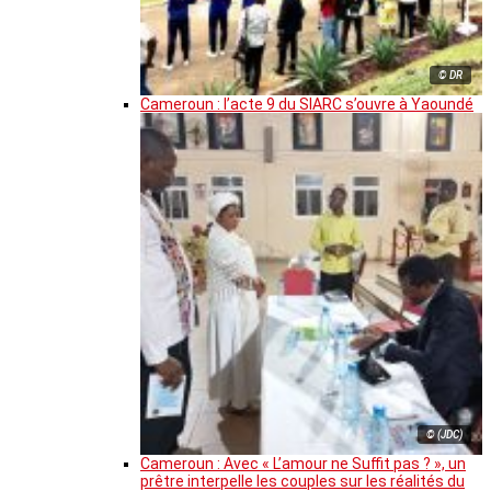
© DR
Cameroun : l’acte 9 du SIARC s’ouvre à Yaoundé
© (JDC)
Cameroun : Avec « L’amour ne Suffit pas ? », un
prêtre interpelle les couples sur les réalités du