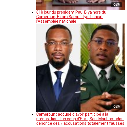
© DR
61è jour du président Paul Biya hors du
Cameroun, Hiram Samuel Iyodi saisit
l’Assemblée nationale
© DR
Cameroun : accusé d’avoir participé à la
préparation d’un coup d’Etat, Sani Mouhamadou
dénonce des « accusations totalement fausses