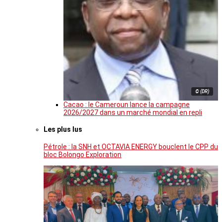
© (DR)
Cacao : le Cameroun lance la campagne
2026/2027 dans un marché mondial en repli
Les plus lus
Pétrole : la SNH et OCTAVIA ENERGY bouclent le CPP du
bloc Bolongo Exploration