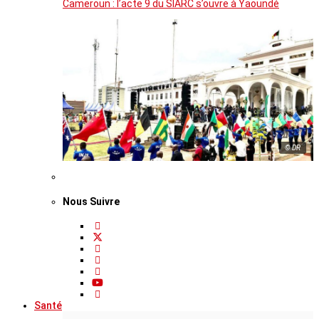
Cameroun : l’acte 9 du SIARC s’ouvre à Yaoundé
© DR
Nous Suivre
Santé