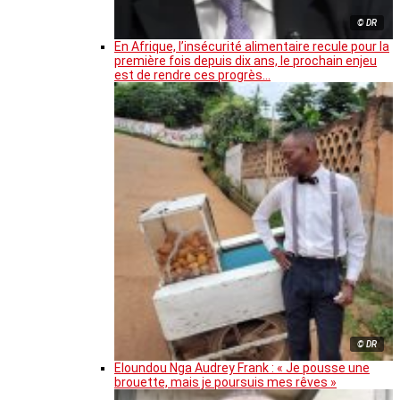
© DR
En Afrique, l’insécurité alimentaire recule pour la
première fois depuis dix ans, le prochain enjeu
est de rendre ces progrès…
© DR
Eloundou Nga Audrey Frank : « Je pousse une
brouette, mais je poursuis mes rêves »