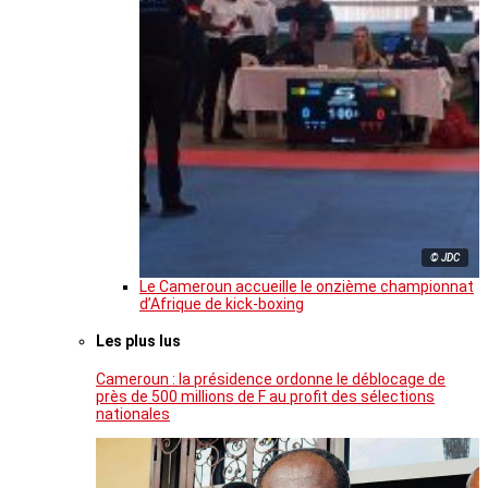
© JDC
Le Cameroun accueille le onzième championnat
d’Afrique de kick-boxing
Les plus lus
Cameroun : la présidence ordonne le déblocage de
près de 500 millions de F au profit des sélections
nationales