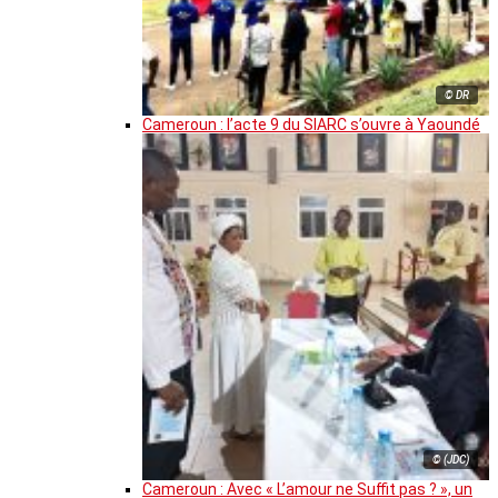
© DR
Cameroun : l’acte 9 du SIARC s’ouvre à Yaoundé
© (JDC)
Cameroun : Avec « L’amour ne Suffit pas ? », un