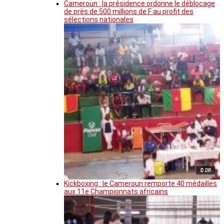
Cameroun : la présidence ordonne le déblocage
de près de 500 millions de F au profit des
sélections nationales
© DR
Kickboxing : le Cameroun remporte 40 médailles
aux 11e Championnats africains