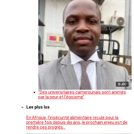
© JDC
‘’Des universitaires camerounais sont animés
par la peur et l’égoïsme’’
Les plus lus
En Afrique, l’insécurité alimentaire recule pour la
première fois depuis dix ans, le prochain enjeu est de
rendre ces progrès…