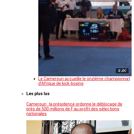
© JDC
Le Cameroun accueille le onzième championnat
d’Afrique de kick-boxing
Les plus lus
Cameroun : la présidence ordonne le déblocage de
près de 500 millions de F au profit des sélections
nationales