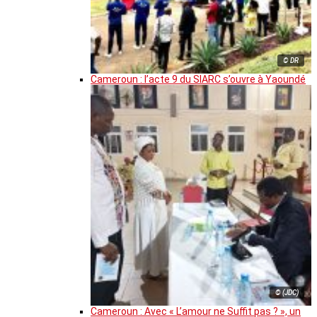
© DR
Cameroun : l’acte 9 du SIARC s’ouvre à Yaoundé
© (JDC)
Cameroun : Avec « L’amour ne Suffit pas ? », un