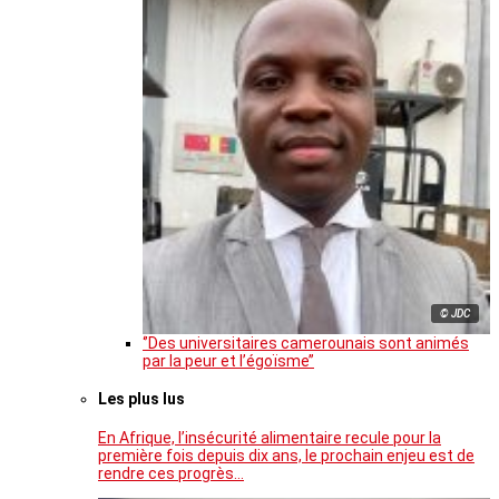
© JDC
‘’Des universitaires camerounais sont animés
par la peur et l’égoïsme’’
Les plus lus
En Afrique, l’insécurité alimentaire recule pour la
première fois depuis dix ans, le prochain enjeu est de
rendre ces progrès…