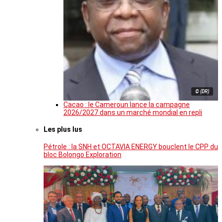
© (DR)
Cacao : le Cameroun lance la campagne
2026/2027 dans un marché mondial en repli
Les plus lus
Pétrole : la SNH et OCTAVIA ENERGY bouclent le CPP du
bloc Bolongo Exploration