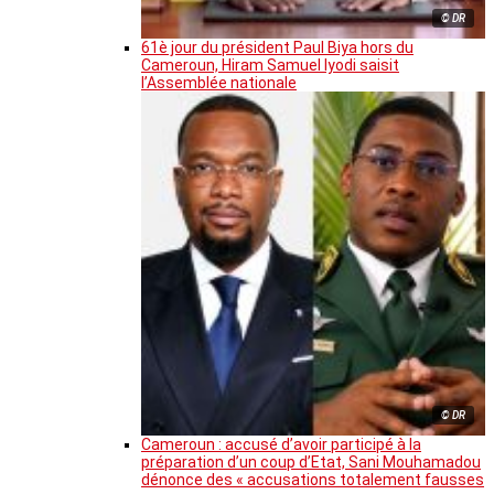
© DR
61è jour du président Paul Biya hors du
Cameroun, Hiram Samuel Iyodi saisit
l’Assemblée nationale
© DR
Cameroun : accusé d’avoir participé à la
préparation d’un coup d’Etat, Sani Mouhamadou
dénonce des « accusations totalement fausses