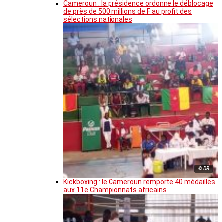
Cameroun : la présidence ordonne le déblocage
de près de 500 millions de F au profit des
sélections nationales
© DR
Kickboxing : le Cameroun remporte 40 médailles
aux 11e Championnats africains