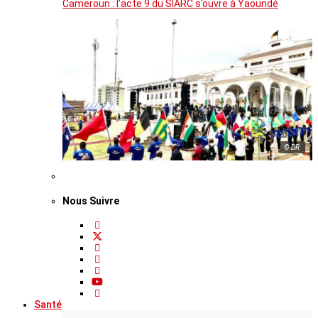
Cameroun : l’acte 9 du SIARC s’ouvre à Yaoundé
© DR
Nous Suivre
Santé