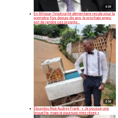
© DR
En Afrique, l’insécurité alimentaire recule pour la
première fois depuis dix ans, le prochain enjeu
est de rendre ces progrès…
© DR
Eloundou Nga Audrey Frank : « Je pousse une
brouette, mais je poursuis mes rêves »