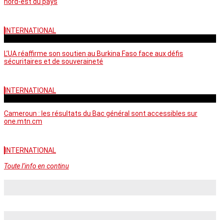
nord-est du pays
INTERNATIONAL
vendredi - 06:58 GMT
L’UA réaffirme son soutien au Burkina Faso face aux défis
sécuritaires et de souveraineté
INTERNATIONAL
mercredi - 10:46 GMT
Cameroun : les résultats du Bac général sont accessibles sur
one.mtn.cm
INTERNATIONAL
Toute l’info en continu