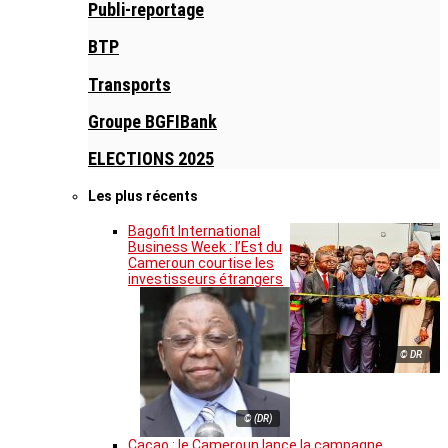
Publi-reportage
BTP
Transports
Groupe BGFIBank
ELECTIONS 2025
Les plus récents
Bagofit International
Business Week : l’Est du
Cameroun courtise les
investisseurs étrangers
© DR
© (DR)
Cacao : le Cameroun lance la campagne