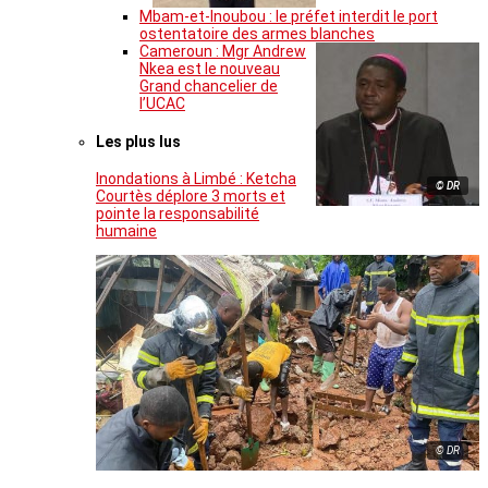
Mbam-et-Inoubou : le préfet interdit le port
ostentatoire des armes blanches
Cameroun : Mgr Andrew
Nkea est le nouveau
Grand chancelier de
l’UCAC
Les plus lus
Inondations à Limbé : Ketcha
© DR
Courtès déplore 3 morts et
pointe la responsabilité
humaine
© DR