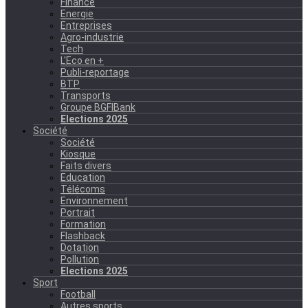
Finance
Energie
Entreprises
Agro-industrie
Tech
L'Eco en +
Publi-reportage
BTP
Transports
Groupe BGFIBank
Elections 2025
Société
Société
Kiosque
Faits divers
Education
Télécoms
Environnement
Portrait
Formation
Flashback
Dotation
Pollution
Elections 2025
Sport
Football
Autres sports