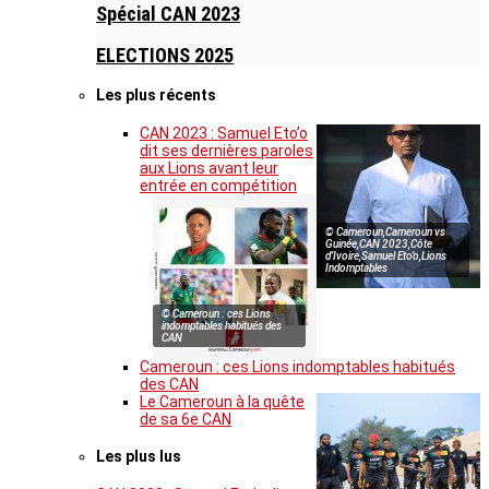
Spécial CAN 2023
ELECTIONS 2025
Les plus récents
CAN 2023 : Samuel Eto’o
dit ses dernières paroles
aux Lions avant leur
entrée en compétition
© Cameroun,Cameroun vs
Guinée,CAN 2023,Côte
d’Ivoire,Samuel Eto’o,Lions
Indomptables
© Cameroun : ces Lions
indomptables habitués des
CAN
Cameroun : ces Lions indomptables habitués
des CAN
Le Cameroun à la quête
de sa 6e CAN
Les plus lus