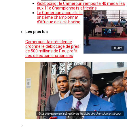
Kickboxing : le Cameroun remporte 40 médailles
aux 11e Championnats africains
Le Cameroun accueille le
onzième championnat
d’Afrique de kick-boxing
Les plus lus
Cameroun : la présidence
ordonne le déblocage de près
© JDC
de 500 millions de F au profit
des sélections nationales
© Le gouvernement subventionne les clubs des championnats locaux