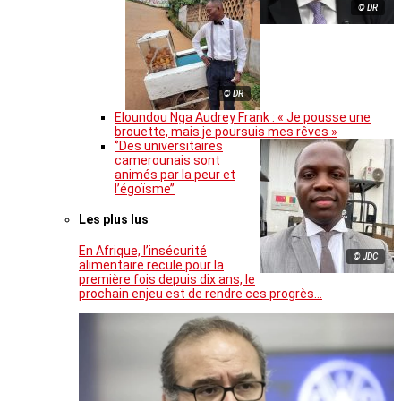
© DR
© DR
Eloundou Nga Audrey Frank : « Je pousse une
brouette, mais je poursuis mes rêves »
‘’Des universitaires
camerounais sont
animés par la peur et
l’égoïsme’’
Les plus lus
En Afrique, l’insécurité
© JDC
alimentaire recule pour la
première fois depuis dix ans, le
prochain enjeu est de rendre ces progrès…