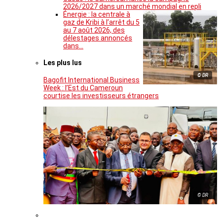
2026/2027 dans un marché mondial en repli
Énergie : la centrale à
gaz de Kribi à l’arrêt du 5
au 7 août 2026, des
délestages annoncés
dans…
Les plus lus
© DR
Bagofit International Business
Week : l’Est du Cameroun
courtise les investisseurs étrangers
© DR