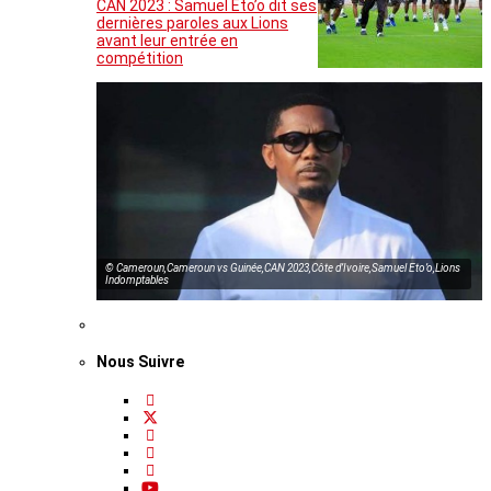
CAN 2023 : Samuel Eto’o dit ses
dernières paroles aux Lions
avant leur entrée en
compétition
© Cameroun,Cameroun vs Guinée,CAN 2023,Côte d’Ivoire,Samuel Eto’o,Lions
Indomptables
Nous Suivre