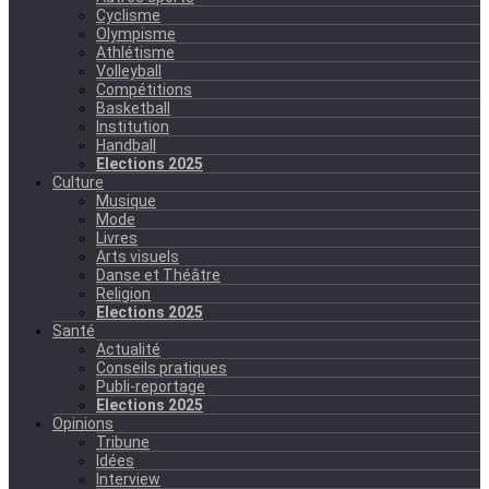
Cyclisme
Olympisme
Athlétisme
Volleyball
Compétitions
Basketball
Institution
Handball
Elections 2025
Culture
Musique
Mode
Livres
Arts visuels
Danse et Théâtre
Religion
Elections 2025
Santé
Actualité
Conseils pratiques
Publi-reportage
Elections 2025
Opinions
Tribune
Idées
Interview