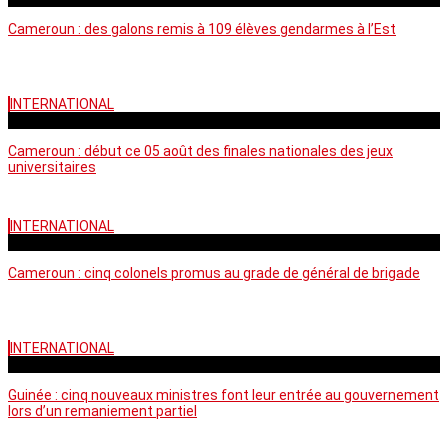
Cameroun : des galons remis à 109 élèves gendarmes à l’Est
INTERNATIONAL
mercredi - 10:50 GMT
Cameroun : début ce 05 août des finales nationales des jeux
universitaires
INTERNATIONAL
lundi - 16:32 GMT
Cameroun : cinq colonels promus au grade de général de brigade
INTERNATIONAL
mardi - 15:43 GMT
Guinée : cinq nouveaux ministres font leur entrée au gouvernement
lors d’un remaniement partiel