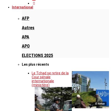
International
AFP
Autres
APA
APO
ELECTIONS 2025
Les plus récents
Le Tchad se retire de la
Cour pénale
internationale
(ministère)
© Xinhua