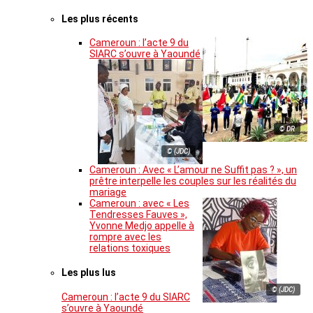
Les plus récents
Cameroun : l’acte 9 du
SIARC s’ouvre à Yaoundé
© DR
© (JDC)
Cameroun : Avec « L’amour ne Suffit pas ? », un
prêtre interpelle les couples sur les réalités du
mariage
Cameroun : avec « Les
Tendresses Fauves »,
Yvonne Medjo appelle à
rompre avec les
relations toxiques
Les plus lus
© (JDC)
Cameroun : l’acte 9 du SIARC
s’ouvre à Yaoundé