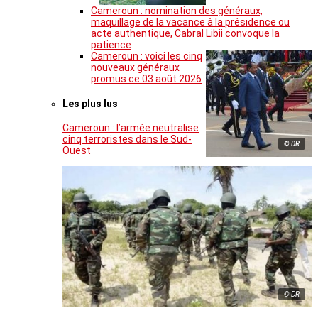
Cameroun : nomination des généraux,
maquillage de la vacance à la présidence ou
acte authentique, Cabral Libii convoque la
patience
Cameroun : voici les cinq
nouveaux généraux
promus ce 03 août 2026
Les plus lus
Cameroun : l’armée neutralise
cinq terroristes dans le Sud-
© DR
Ouest
© DR