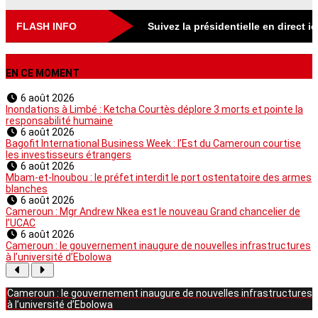
FLASH INFO
Suivez la présidentielle en direct i
EN CE MOMENT
6 août 2026
Inondations à Limbé : Ketcha Courtès déplore 3 morts et pointe la
responsabilité humaine
6 août 2026
Bagofit International Business Week : l’Est du Cameroun courtise
les investisseurs étrangers
6 août 2026
Mbam-et-Inoubou : le préfet interdit le port ostentatoire des armes
blanches
6 août 2026
Cameroun : Mgr Andrew Nkea est le nouveau Grand chancelier de
l’UCAC
6 août 2026
Cameroun : le gouvernement inaugure de nouvelles infrastructures
à l’université d’Ebolowa
Cameroun : le gouvernement inaugure de nouvelles infrastructures
à l’université d’Ebolowa