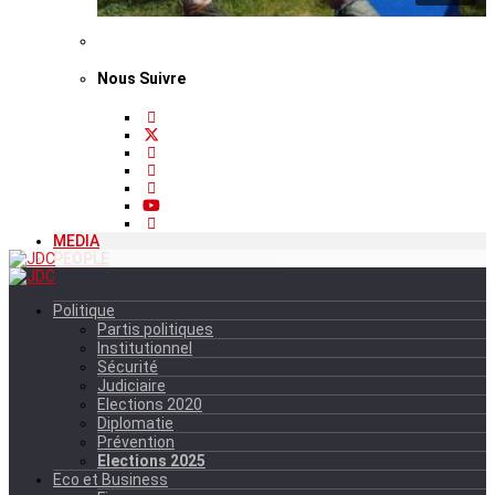
Nous Suivre
MEDIA
PEOPLE
Politique
Partis politiques
Institutionnel
Sécurité
Judiciaire
Elections 2020
Diplomatie
Prévention
Elections 2025
Eco et Business