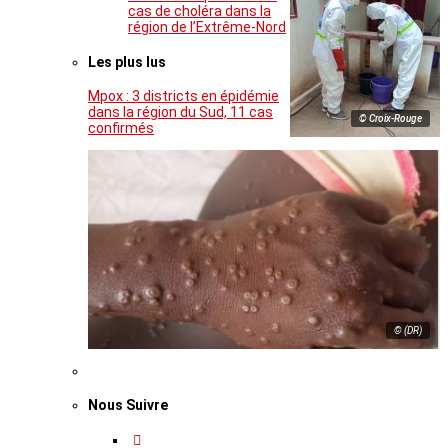
cas de choléra dans la
région de l’Extrême-Nord
Les plus lus
Mpox : 3 districts en épidémie
dans la région du Sud, 11 cas
© Croix-Rouge
confirmés
© (DR)
Nous Suivre