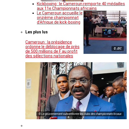
Kickboxing : le Cameroun remporte 40 médailles
aux 11e Championnats africains
Le Cameroun accueille le
onzième championnat
d’Afrique de kick-boxing
Les plus lus
Cameroun : la présidence
ordonne le déblocage de près
© JDC
de 500 millions de F au profit
des sélections nationales
© Le gouvernement subventionne les clubs des championnats locaux