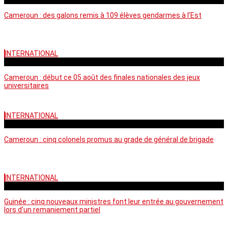
Cameroun : des galons remis à 109 élèves gendarmes à l’Est
INTERNATIONAL
mercredi - 10:50 GMT
Cameroun : début ce 05 août des finales nationales des jeux
universitaires
INTERNATIONAL
lundi - 16:32 GMT
Cameroun : cinq colonels promus au grade de général de brigade
INTERNATIONAL
mardi - 15:43 GMT
Guinée : cinq nouveaux ministres font leur entrée au gouvernement
lors d’un remaniement partiel