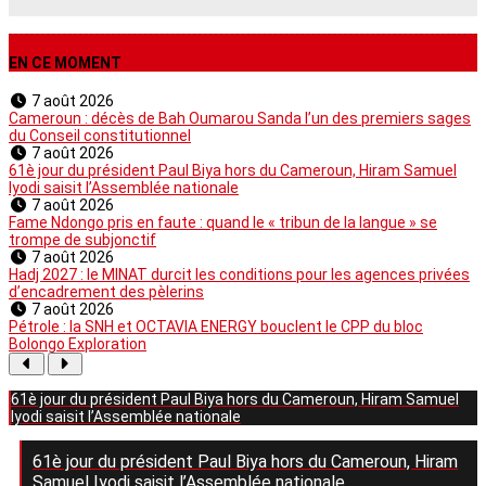
EN CE MOMENT
7 août 2026
Cameroun : décès de Bah Oumarou Sanda l’un des premiers sages
du Conseil constitutionnel
7 août 2026
61è jour du président Paul Biya hors du Cameroun, Hiram Samuel
Iyodi saisit l’Assemblée nationale
7 août 2026
Fame Ndongo pris en faute : quand le « tribun de la langue » se
trompe de subjonctif
7 août 2026
Hadj 2027 : le MINAT durcit les conditions pour les agences privées
d’encadrement des pèlerins
7 août 2026
Pétrole : la SNH et OCTAVIA ENERGY bouclent le CPP du bloc
Bolongo Exploration
61è jour du président Paul Biya hors du Cameroun, Hiram Samuel
Iyodi saisit l’Assemblée nationale
61è jour du président Paul Biya hors du Cameroun, Hiram
Samuel Iyodi saisit l’Assemblée nationale