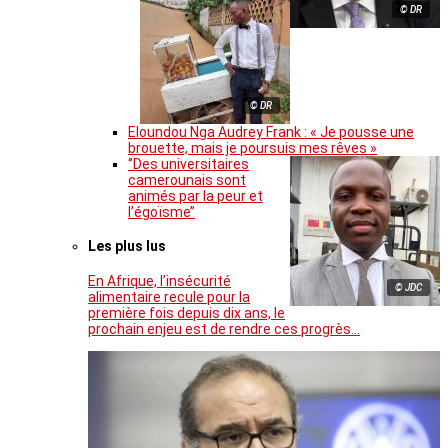
© DR
© DR
Eloundou Nga Audrey Frank : « Je pousse une
brouette, mais je poursuis mes rêves »
‘’Des universitaires
camerounais sont
animés par la peur et
l’égoïsme’’
Les plus lus
En Afrique, l’insécurité
© JDC
alimentaire recule pour la
première fois depuis dix ans, le
prochain enjeu est de rendre ces progrès…