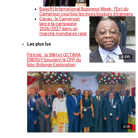
© DR
Bagofit International Business Week : l’Est du
Cameroun courtise les investisseurs étrangers
Cacao : le Cameroun
lance la campagne
2026/2027 dans un
marché mondial en repli
Les plus lus
Pétrole : la SNH et OCTAVIA
© (DR)
ENERGY bouclent le CPP du
bloc Bolongo Exploration
© DR