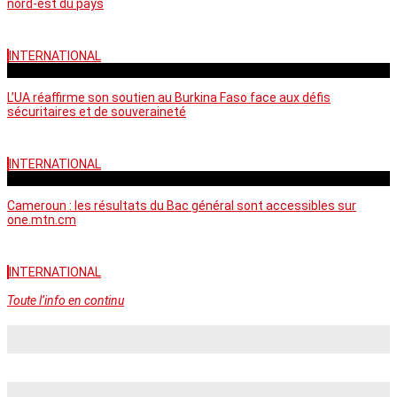
nord-est du pays
INTERNATIONAL
vendredi - 06:58 GMT
L’UA réaffirme son soutien au Burkina Faso face aux défis
sécuritaires et de souveraineté
INTERNATIONAL
mercredi - 10:46 GMT
Cameroun : les résultats du Bac général sont accessibles sur
one.mtn.cm
INTERNATIONAL
Toute l’info en continu