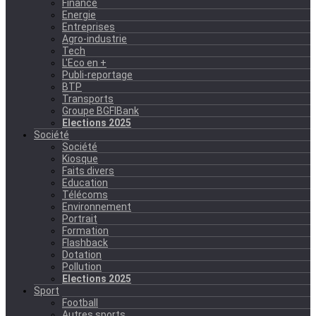
Finance
Energie
Entreprises
Agro-industrie
Tech
L'Eco en +
Publi-reportage
BTP
Transports
Groupe BGFIBank
Elections 2025
Société
Société
Kiosque
Faits divers
Education
Télécoms
Environnement
Portrait
Formation
Flashback
Dotation
Pollution
Elections 2025
Sport
Football
Autres sports