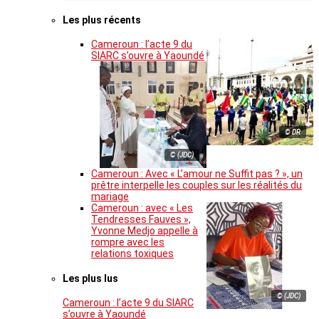
Les plus récents
Cameroun : l’acte 9 du
SIARC s’ouvre à Yaoundé
© DR
© (JDC)
Cameroun : Avec « L’amour ne Suffit pas ? », un
prêtre interpelle les couples sur les réalités du
mariage
Cameroun : avec « Les
Tendresses Fauves »,
Yvonne Medjo appelle à
rompre avec les
relations toxiques
Les plus lus
© (JDC)
Cameroun : l’acte 9 du SIARC
s’ouvre à Yaoundé