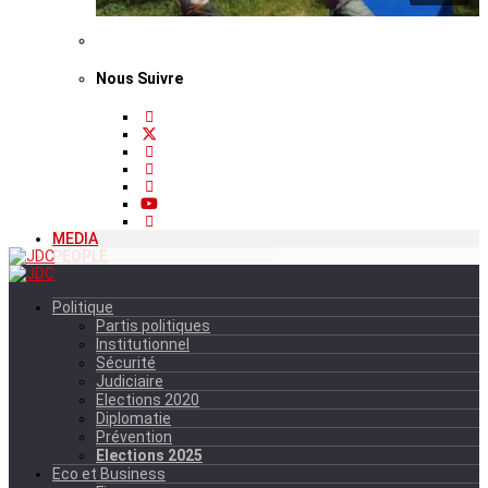
Nous Suivre
MEDIA
PEOPLE
Politique
Partis politiques
Institutionnel
Sécurité
Judiciaire
Elections 2020
Diplomatie
Prévention
Elections 2025
Eco et Business