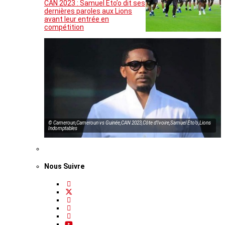
CAN 2023 : Samuel Eto’o dit ses
dernières paroles aux Lions
avant leur entrée en
compétition
© Cameroun,Cameroun vs Guinée,CAN 2023,Côte d’Ivoire,Samuel Eto’o,Lions
Indomptables
Nous Suivre