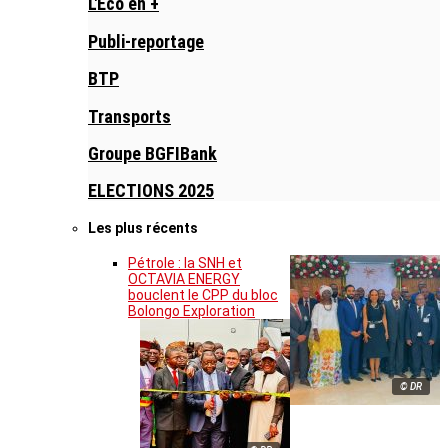
L'Eco en +
Publi-reportage
BTP
Transports
Groupe BGFIBank
ELECTIONS 2025
Les plus récents
Pétrole : la SNH et
OCTAVIA ENERGY
bouclent le CPP du bloc
Bolongo Exploration
© DR