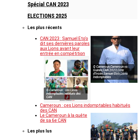
Spécial CAN 2023
ELECTIONS 2025
Les plus récents
CAN 2023 : Samuel Eto’o
dit ses dernières paroles
aux Lions avant leur
entrée en compétition
© Cameroun,Cameroun vs
Guinée,CAN 2023,Côte
d’Ivoire,Samuel Eto’o,Lions
Indomptables
© Cameroun : ces Lions
indomptables habitués des
CAN
Cameroun : ces Lions indomptables habitués
des CAN
Le Cameroun à la quête
de sa 6e CAN
Les plus lus