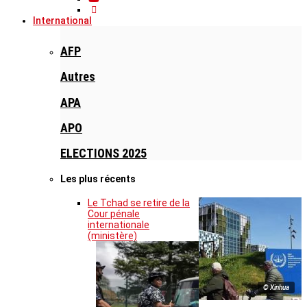
International
AFP
Autres
APA
APO
ELECTIONS 2025
Les plus récents
Le Tchad se retire de la
Cour pénale
internationale
(ministère)
© Xinhua