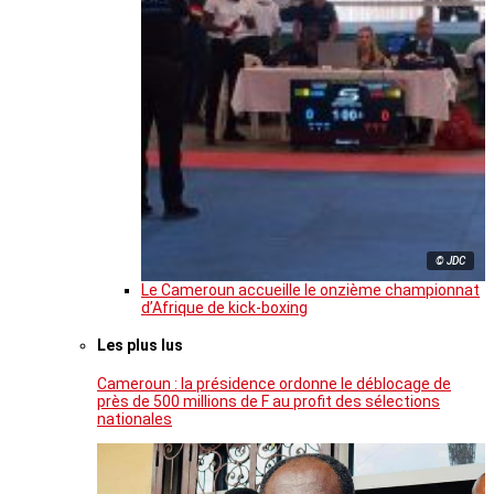
© JDC
Le Cameroun accueille le onzième championnat
d’Afrique de kick-boxing
Les plus lus
Cameroun : la présidence ordonne le déblocage de
près de 500 millions de F au profit des sélections
nationales