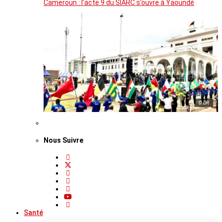
Cameroun : l’acte 9 du SIARC s’ouvre à Yaoundé
© DR
Nous Suivre
Santé