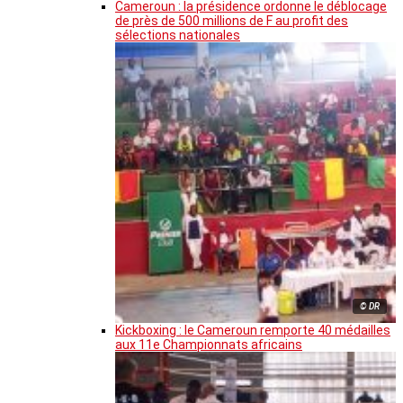
Cameroun : la présidence ordonne le déblocage
de près de 500 millions de F au profit des
sélections nationales
© DR
Kickboxing : le Cameroun remporte 40 médailles
aux 11e Championnats africains