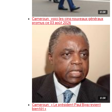
© DR
Cameroun : voici les cinq nouveaux généraux
promus ce 03 août 2026
© DR
Cameroun : « Le président Paul Biya revient
bientôt »