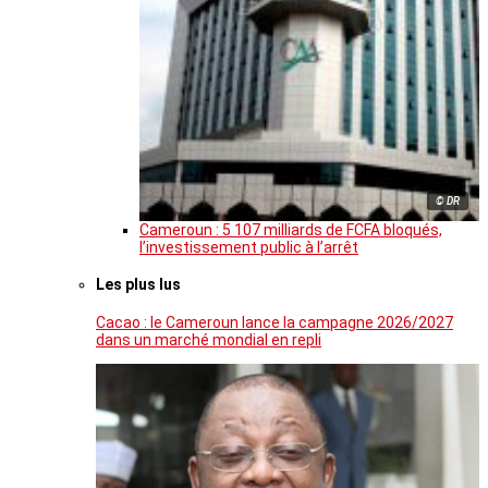
© DR
Cameroun : 5 107 milliards de FCFA bloqués,
l’investissement public à l’arrêt
Les plus lus
Cacao : le Cameroun lance la campagne 2026/2027
dans un marché mondial en repli