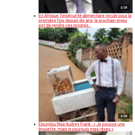
© DR
En Afrique, l’insécurité alimentaire recule pour la
première fois depuis dix ans, le prochain enjeu
est de rendre ces progrès…
© DR
Eloundou Nga Audrey Frank : « Je pousse une
brouette, mais je poursuis mes rêves »