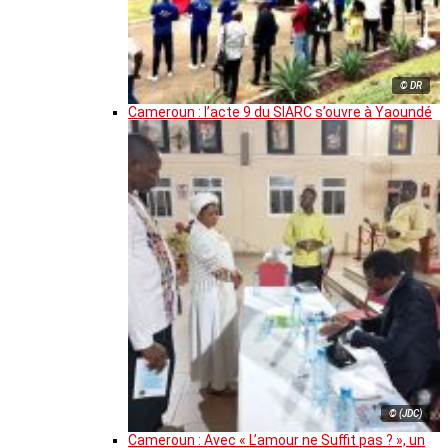
© DR
Cameroun : l’acte 9 du SIARC s’ouvre à Yaoundé
© (JDC)
Cameroun : Avec « L’amour ne Suffit pas ? », un