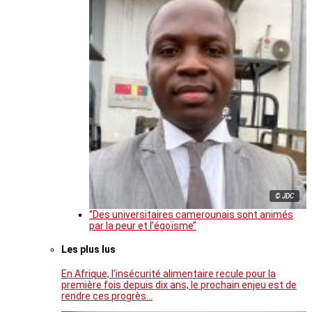
© JDC
‘’Des universitaires camerounais sont animés
par la peur et l’égoïsme’’
Les plus lus
En Afrique, l’insécurité alimentaire recule pour la
première fois depuis dix ans, le prochain enjeu est de
rendre ces progrès…