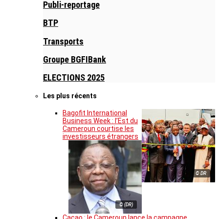
Publi-reportage
BTP
Transports
Groupe BGFIBank
ELECTIONS 2025
Les plus récents
Bagofit International
Business Week : l’Est du
Cameroun courtise les
investisseurs étrangers
© DR
© (DR)
Cacao : le Cameroun lance la campagne