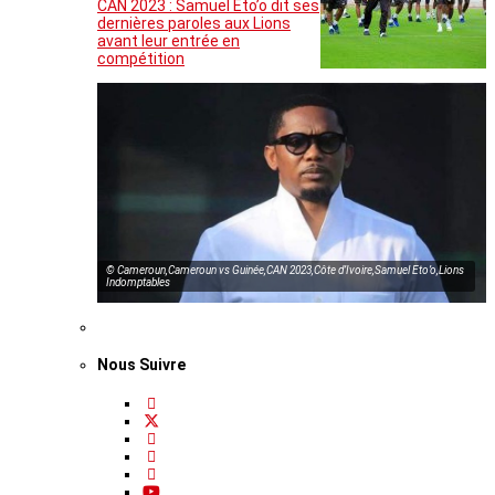
CAN 2023 : Samuel Eto’o dit ses
dernières paroles aux Lions
avant leur entrée en
compétition
© Cameroun,Cameroun vs Guinée,CAN 2023,Côte d’Ivoire,Samuel Eto’o,Lions
Indomptables
Nous Suivre