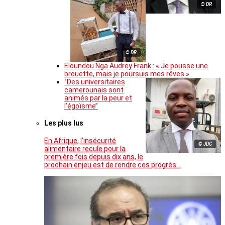
© DR
© DR
Eloundou Nga Audrey Frank : « Je pousse une
brouette, mais je poursuis mes rêves »
‘’Des universitaires
camerounais sont
animés par la peur et
l’égoïsme’’
Les plus lus
En Afrique, l’insécurité
© JDC
alimentaire recule pour la
première fois depuis dix ans, le
prochain enjeu est de rendre ces progrès…