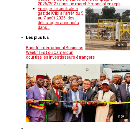
2026/2027 dans un marché mondial en repli
Énergie : la centrale à
gaz de Kribi à l’arrêt du 5
au 7 août 2026, des
délestages annoncés
dans…
Les plus lus
© DR
Bagofit International Business
Week : l’Est du Cameroun
courtise les investisseurs étrangers
© DR