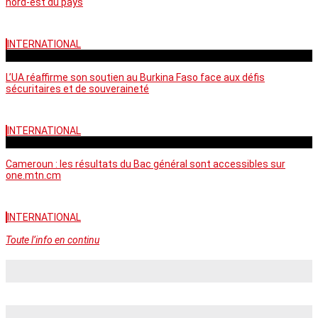
nord-est du pays
INTERNATIONAL
vendredi - 06:58 GMT
L’UA réaffirme son soutien au Burkina Faso face aux défis
sécuritaires et de souveraineté
INTERNATIONAL
mercredi - 10:46 GMT
Cameroun : les résultats du Bac général sont accessibles sur
one.mtn.cm
INTERNATIONAL
Toute l’info en continu