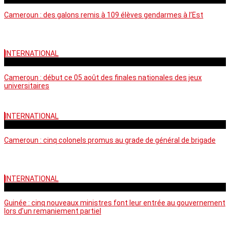
Cameroun : des galons remis à 109 élèves gendarmes à l’Est
INTERNATIONAL
mercredi - 10:50 GMT
Cameroun : début ce 05 août des finales nationales des jeux
universitaires
INTERNATIONAL
lundi - 16:32 GMT
Cameroun : cinq colonels promus au grade de général de brigade
INTERNATIONAL
mardi - 15:43 GMT
Guinée : cinq nouveaux ministres font leur entrée au gouvernement
lors d’un remaniement partiel