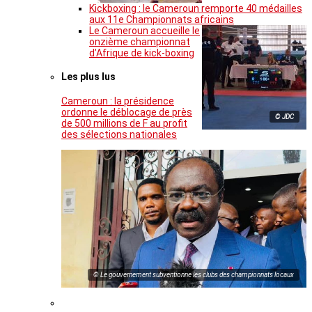
Kickboxing : le Cameroun remporte 40 médailles
aux 11e Championnats africains
Le Cameroun accueille le
onzième championnat
d’Afrique de kick-boxing
Les plus lus
Cameroun : la présidence
ordonne le déblocage de près
© JDC
de 500 millions de F au profit
des sélections nationales
© Le gouvernement subventionne les clubs des championnats locaux