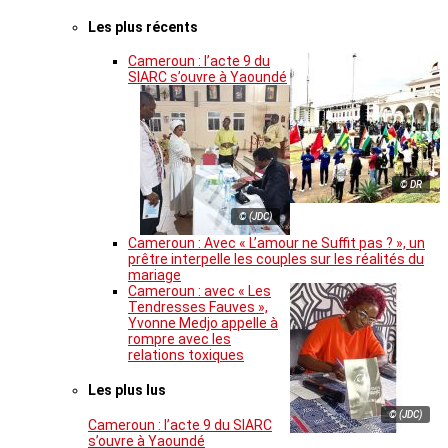
Les plus récents
Cameroun : l’acte 9 du
SIARC s’ouvre à Yaoundé
© DR
© (JDC)
Cameroun : Avec « L’amour ne Suffit pas ? », un
prêtre interpelle les couples sur les réalités du
mariage
Cameroun : avec « Les
Tendresses Fauves »,
Yvonne Medjo appelle à
rompre avec les
relations toxiques
Les plus lus
© (JDC)
Cameroun : l’acte 9 du SIARC
s’ouvre à Yaoundé