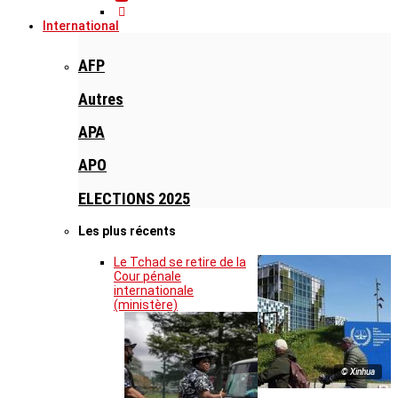
International
AFP
Autres
APA
APO
ELECTIONS 2025
Les plus récents
Le Tchad se retire de la
Cour pénale
internationale
(ministère)
© Xinhua