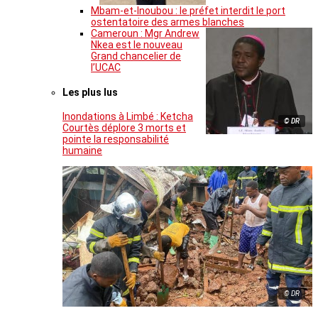
Mbam-et-Inoubou : le préfet interdit le port
ostentatoire des armes blanches
Cameroun : Mgr Andrew
Nkea est le nouveau
Grand chancelier de
l’UCAC
Les plus lus
Inondations à Limbé : Ketcha
© DR
Courtès déplore 3 morts et
pointe la responsabilité
humaine
© DR