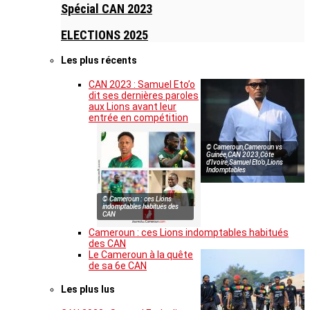
Spécial CAN 2023
ELECTIONS 2025
Les plus récents
CAN 2023 : Samuel Eto’o
dit ses dernières paroles
aux Lions avant leur
entrée en compétition
© Cameroun,Cameroun vs
Guinée,CAN 2023,Côte
d’Ivoire,Samuel Eto’o,Lions
Indomptables
© Cameroun : ces Lions
indomptables habitués des
CAN
Cameroun : ces Lions indomptables habitués
des CAN
Le Cameroun à la quête
de sa 6e CAN
Les plus lus