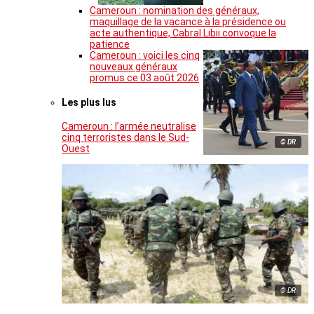
Cameroun : nomination des généraux,
maquillage de la vacance à la présidence ou
acte authentique, Cabral Libii convoque la
patience
Cameroun : voici les cinq
nouveaux généraux
promus ce 03 août 2026
Les plus lus
Cameroun : l’armée neutralise
cinq terroristes dans le Sud-
© DR
Ouest
© DR