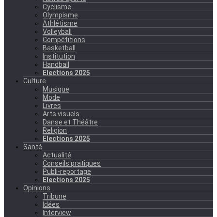
Cyclisme
Olympisme
Athlétisme
Volleyball
Compétitions
Basketball
Institution
Handball
Elections 2025
Culture
Musique
Mode
Livres
Arts visuels
Danse et Théâtre
Religion
Elections 2025
Santé
Actualité
Conseils pratiques
Publi-reportage
Elections 2025
Opinions
Tribune
Idées
Interview