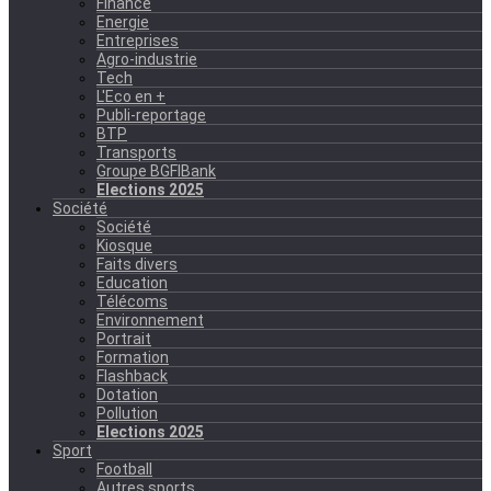
Finance
Energie
Entreprises
Agro-industrie
Tech
L'Eco en +
Publi-reportage
BTP
Transports
Groupe BGFIBank
Elections 2025
Société
Société
Kiosque
Faits divers
Education
Télécoms
Environnement
Portrait
Formation
Flashback
Dotation
Pollution
Elections 2025
Sport
Football
Autres sports