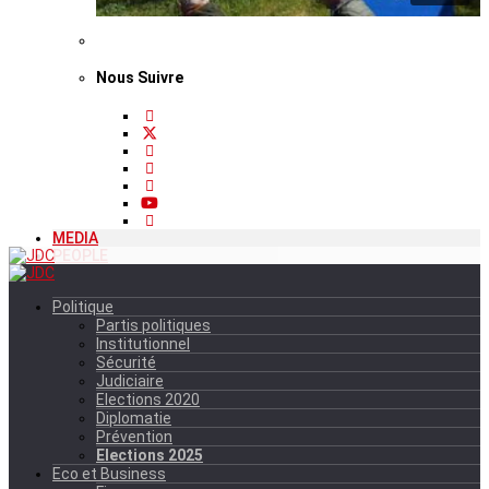
Nous Suivre
MEDIA
PEOPLE
Politique
Partis politiques
Institutionnel
Sécurité
Judiciaire
Elections 2020
Diplomatie
Prévention
Elections 2025
Eco et Business