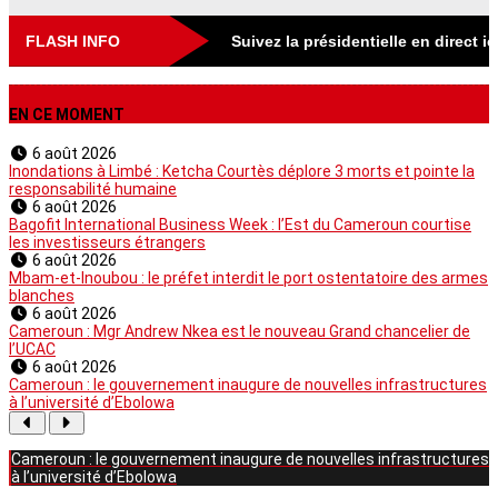
FLASH INFO
Suivez la présidentielle en direct i
EN CE MOMENT
6 août 2026
Inondations à Limbé : Ketcha Courtès déplore 3 morts et pointe la
responsabilité humaine
6 août 2026
Bagofit International Business Week : l’Est du Cameroun courtise
les investisseurs étrangers
6 août 2026
Mbam-et-Inoubou : le préfet interdit le port ostentatoire des armes
blanches
6 août 2026
Cameroun : Mgr Andrew Nkea est le nouveau Grand chancelier de
l’UCAC
6 août 2026
Cameroun : le gouvernement inaugure de nouvelles infrastructures
à l’université d’Ebolowa
Cameroun : le gouvernement inaugure de nouvelles infrastructures
à l’université d’Ebolowa