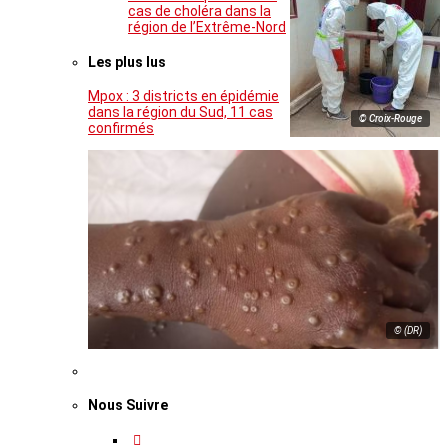
cas de choléra dans la
région de l’Extrême-Nord
Les plus lus
Mpox : 3 districts en épidémie
dans la région du Sud, 11 cas
© Croix-Rouge
confirmés
© (DR)
Nous Suivre