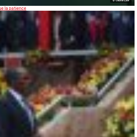
© Cabral Libii
ue la patience