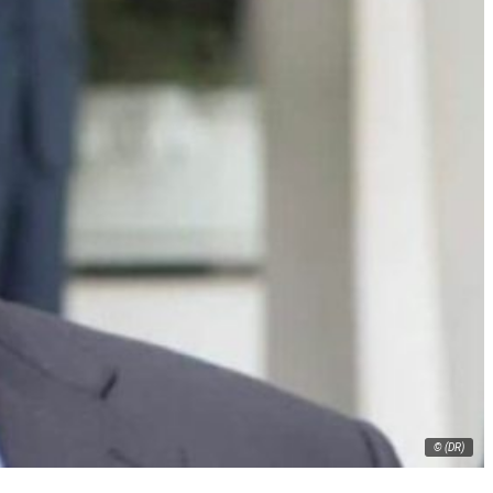
© (DR)