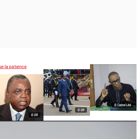
ue la patience
© Cabral Libii
© DR
© DR