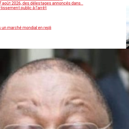
5 au 7 août 2026, des délestages annoncés dans…
tissement public à l’arrêt
 un marché mondial en repli