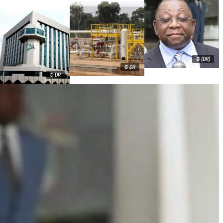
© (DR)
© DR
© DR