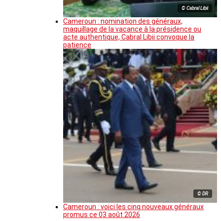
© Cabral Libii
Cameroun : nomination des généraux,
maquillage de la vacance à la présidence ou
acte authentique, Cabral Libii convoque la
patience
© DR
Cameroun : voici les cinq nouveaux généraux
promus ce 03 août 2026