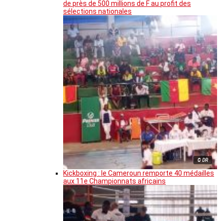
de près de 500 millions de F au profit des
sélections nationales
© DR
Kickboxing : le Cameroun remporte 40 médailles
aux 11e Championnats africains