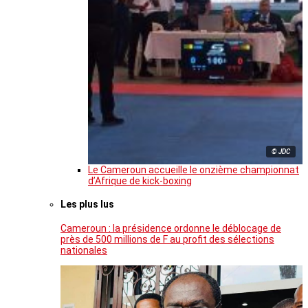
© JDC
Le Cameroun accueille le onzième championnat
d’Afrique de kick-boxing
Les plus lus
Cameroun : la présidence ordonne le déblocage de
près de 500 millions de F au profit des sélections
nationales