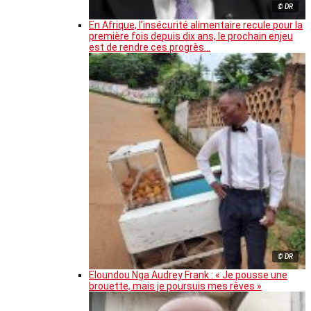
© DR
En Afrique, l’insécurité alimentaire recule pour la
première fois depuis dix ans, le prochain enjeu
est de rendre ces progrès…
© DR
Eloundou Nga Audrey Frank : « Je pousse une
brouette, mais je poursuis mes rêves »