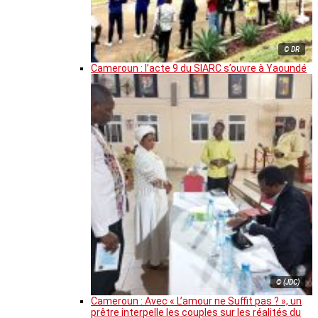
© DR
Cameroun : l’acte 9 du SIARC s’ouvre à Yaoundé
© (JDC)
Cameroun : Avec « L’amour ne Suffit pas ? », un
prêtre interpelle les couples sur les réalités du