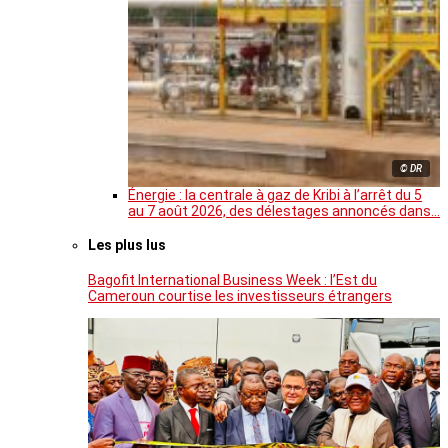
© DR
Énergie : la centrale à gaz de Kribi à l’arrêt du 5
au 7 août 2026, des délestages annoncés dans…
Les plus lus
Bagofit International Business Week : l’Est du
Cameroun courtise les investisseurs étrangers