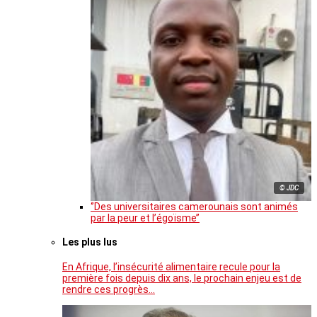
© JDC
‘’Des universitaires camerounais sont animés
par la peur et l’égoïsme’’
Les plus lus
En Afrique, l’insécurité alimentaire recule pour la
première fois depuis dix ans, le prochain enjeu est de
rendre ces progrès…