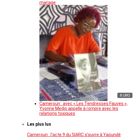
mariage
© (JDC)
Cameroun : avec « Les Tendresses Fauves »,
Yvonne Medjo appelle à rompre avec les
relations toxiques
Les plus lus
Cameroun : l’acte 9 du SIARC s’ouvre à Yaoundé