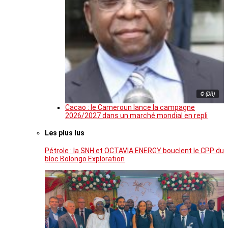
© (DR)
Cacao : le Cameroun lance la campagne
2026/2027 dans un marché mondial en repli
Les plus lus
Pétrole : la SNH et OCTAVIA ENERGY bouclent le CPP du
bloc Bolongo Exploration