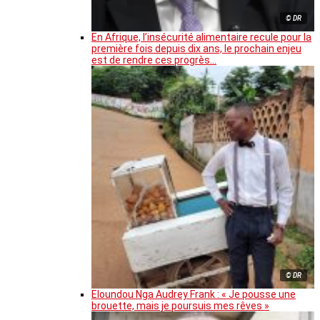
© DR
En Afrique, l’insécurité alimentaire recule pour la
première fois depuis dix ans, le prochain enjeu
est de rendre ces progrès…
© DR
Eloundou Nga Audrey Frank : « Je pousse une
brouette, mais je poursuis mes rêves »