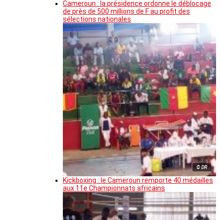
Cameroun : la présidence ordonne le déblocage
de près de 500 millions de F au profit des
sélections nationales
© DR
Kickboxing : le Cameroun remporte 40 médailles
aux 11e Championnats africains