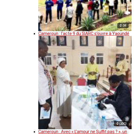
© DR
Cameroun : l’acte 9 du SIARC s’ouvre à Yaoundé
© (JDC)
Cameroun : Avec « L’amour ne Suffit pas ? », un