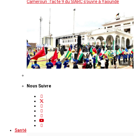
Cameroun : l’acte 9 du SIARC s’ouvre à Yaoundé
© DR
Nous Suivre
Santé