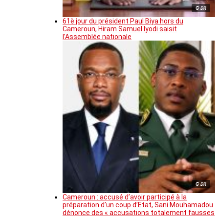
© DR
61è jour du président Paul Biya hors du
Cameroun, Hiram Samuel Iyodi saisit
l’Assemblée nationale
© DR
Cameroun : accusé d’avoir participé à la
préparation d’un coup d’Etat, Sani Mouhamadou
dénonce des « accusations totalement fausses