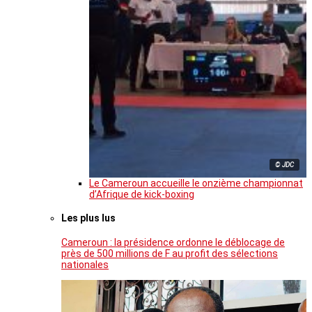
© JDC
Le Cameroun accueille le onzième championnat
d’Afrique de kick-boxing
Les plus lus
Cameroun : la présidence ordonne le déblocage de
près de 500 millions de F au profit des sélections
nationales