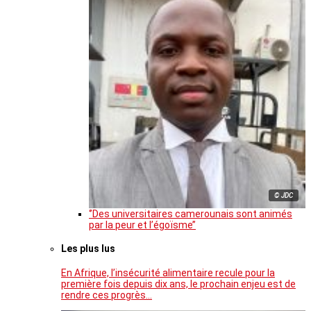
© JDC
‘’Des universitaires camerounais sont animés
par la peur et l’égoïsme’’
Les plus lus
En Afrique, l’insécurité alimentaire recule pour la
première fois depuis dix ans, le prochain enjeu est de
rendre ces progrès…